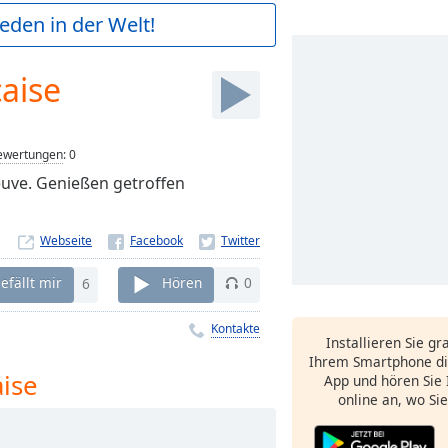
ieden in der Welt!
caise
ewertungen
:
0
neuve. Genießen getroffen
Webseite
efällt mir
6
Hören
0
Kontakte
Installieren Sie gr
Ihrem Smartphone di
ise
App und hören Sie 
online an, wo Si