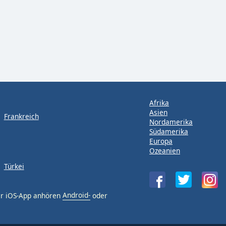
Afrika
Asien
Frankreich
Nordamerika
Südamerika
Europa
Ozeanien
Türkei
er iOS-App anhören
Android-
oder