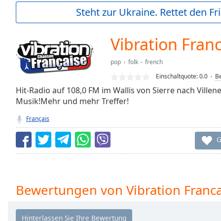
Current
Steht zur Ukraine. Rettet den Fr
Time
0:00
/
Duration
-:-
Vibration Fran
Loaded
:
0.00%
pop
folk
french
0:00
Einschaltquote:
0.0
B
Stream
Type
Hit-Radio auf 108,0 FM im Wallis von Sierre nach Ville
LIVE
Musik!Mehr und mehr Treffer!
Seek to
live,
currently
Français
behind
live
LIVE
G
Remaining
Time
-
-:-
1x
Bewertungen von Vibration Franca
Playback
Rate