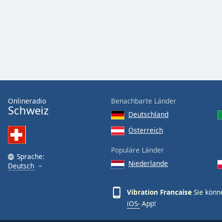
Audio
Track
Picture-
in-
Picture
Fullscreen
This
is
a
modal
Onlineradio
Benachbarte Länder
Schweiz
window.
Deutschland
Österreich
Beginning
of
Populäre Länder
dialog
Sprache:
Niederlande
Deutsch
window.
Escape
will
Vibration Francaise
Sie könn
cancel
iOS-
App!
and
close