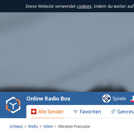
Diese Website verwendet
cookies
. Indem du weiter au
Video
Player
is
loading.
Play
Video
Online Radio Box
Spiele
Play
Skip
Alle Sender
Favoriten
Genres
Backward
Skip
Forward
Schweiz
Wallis
Sitten
Vibration Francaise
Mute