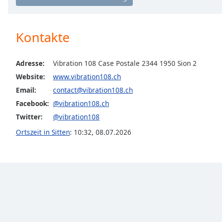
Chapters
Chapters
Kontakte
Descriptions
descriptions
Adresse:
Vibration 108 Case Postale 2344 1950 Sion 2
off
,
Website:
www.vibration108.ch
selected
Email:
contact@vibration108.ch
Subtitles
Facebook:
@vibration108.ch
Twitter:
@vibration108
subtitles
settings
,
Ortszeit in Sitten
:
10:32
,
08.07.2026
opens
subtitles
settings
dialog
subtitles
off
,
selected