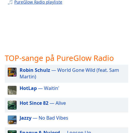
subtitles
PureGlow Radio playliste
settings
dialog
subtitles
off
,
selected
Audio
Track
TOP-sange på PureGlow Radio
Picture-
in-
Robin Schulz
— World Gone Wild (feat. Sam
Picture
Martin)
Fullscreen
This
HotLap
— Waitin'
is
a
Hot Since 82
— Alive
modal
window.
Jazzy
— No Bad Vibes
Beginning
of
Enaque & Nujord
— Loosen Up