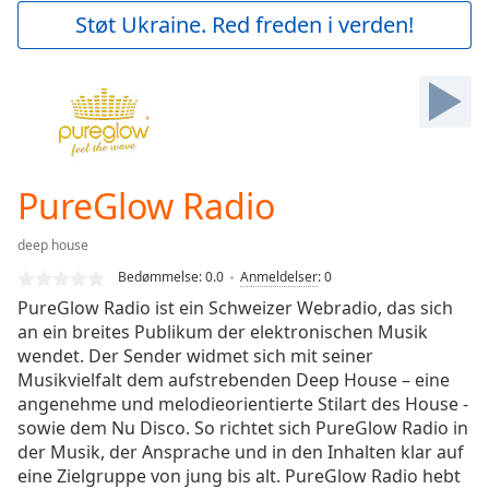
Play
Støt Ukraine. Red freden i verden!
Video
Play
Skip
Backward
Skip
Forward
Mute
Current
PureGlow Radio
Time
0:00
/
deep house
Duration
-:-
Bedømmelse:
0.0
Anmeldelser
:
0
Loaded
:
PureGlow Radio ist ein Schweizer Webradio, das sich
0.00%
an ein breites Publikum der elektronischen Musik
Stream
wendet. Der Sender widmet sich mit seiner
Type
LIVE
Musikvielfalt dem aufstrebenden Deep House – eine
Seek to
live,
angenehme und melodieorientierte Stilart des House -
currently
sowie dem Nu Disco. So richtet sich PureGlow Radio in
behind
live
der Musik, der Ansprache und in den Inhalten klar auf
LIVE
Remaining
eine Zielgruppe von jung bis alt. PureGlow Radio hebt