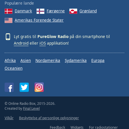
Populære lande
Danmark
Færøerne
Grønland
Amerikas Forenede Stater
Lyt gratis til
PureGlow Radio
på din smartphone til
Android
eller
iOS
applikation!
Afrika
Asien
Nordamerika
Sydamerika
Europa
Oceanien
© Online Radio Box, 2015-2026.
Created by
Final Level
Vilkår
Beskyttelse af personlige oplysninger
Feedback
Widgets
For radiostationer