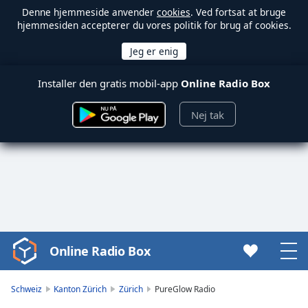
Denne hjemmeside anvender
cookies
. Ved fortsat at bruge
hjemmesiden accepterer du vores politik for brug af cookies.
Installer den gratis mobil-app
Online Radio Box
Nej tak
Online Radio Box
Video
Player
is
Schweiz
Kanton Zürich
Zürich
PureGlow Radio
loading.