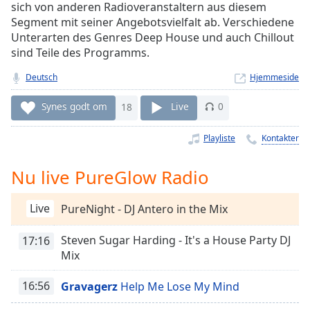
Time
-
sich von anderen Radioveranstaltern aus diesem
-:-
Segment mit seiner Angebotsvielfalt ab. Verschiedene
Unterarten des Genres Deep House und auch Chillout
1x
sind Teile des Programms.
Playback
Rate
Deutsch
Hjemmeside
Chapters
Synes godt om
18
Live
0
Chapters
Playliste
Kontakter
Descriptions
Nu live PureGlow Radio
descriptions
off
,
Live
PureNight - DJ Antero in the Mix
selected
Steven Sugar Harding - It's a House Party DJ
17:16
Subtitles
Mix
subtitles
settings
,
16:56
Gravagerz
Help Me Lose My Mind
opens