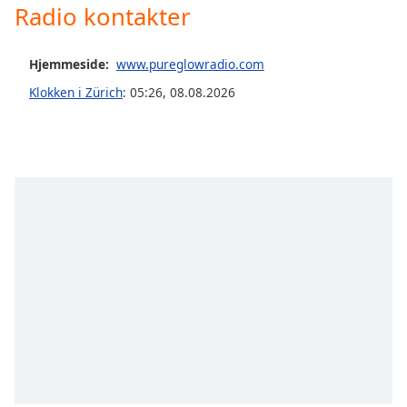
Radio kontakter
Opacity
Hjemmeside:
www.pureglowradio.com
Caption
Klokken i Zürich
:
05:26
,
08.08.2026
Area
Background
Color
Opacity
Font
Size
Text
Edge
Style
Font