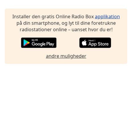
Family
Installer den gratis Online Radio Box
applikation
på din smartphone, og lyt til dine foretrukne
Reset
radiostationer online – uanset hvor du er!
Done
Close
Modal
Dialog
End
andre muligheder
of
dialog
window.