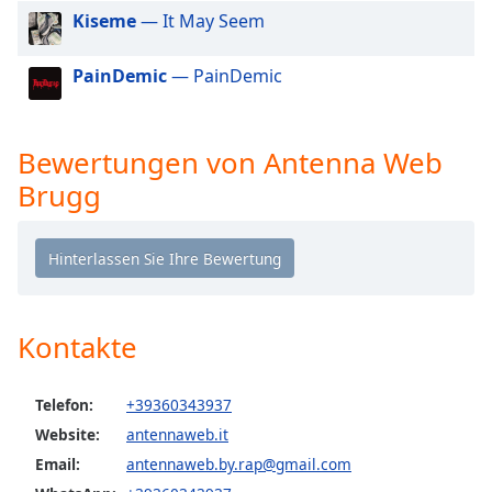
Beginning
Kiseme
— It May Seem
of
dialog
window.
PainDemic
— PainDemic
Escape
will
cancel
Bewertungen von Antenna Web
and
Brugg
close
the
window.
Text
Color
Kontakte
Opacity
Telefon:
+39360343937
Website:
antennaweb.it
Text
Email:
antennaweb.by.rap@gmail.com
Background