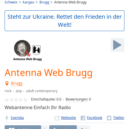
is
Schweiz
Aargau
Brugg
Antenna Web Brugg
loading.
Play
Steht zur Ukraine. Rettet den Frieden in der
Video
Welt!
Play
Skip
Backward
Skip
Forward
Mute
Current
Time
0:00
Antenna Web Brugg
/
Duration
-:-
Brugg
Loaded
:
0.00%
rock
pop
adult contemporary
Stream
Einschaltquote:
0.0
Bewertungen
:
0
Type
LIVE
Webantenne Einfach Ihr Radio
Seek to
live,
Svenska
Webseite
currently
behind
live
LIVE