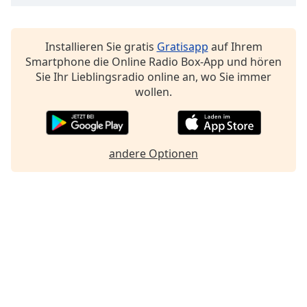
Font
Family
Installieren Sie gratis
Gratisapp
auf Ihrem
Smartphone die Online Radio Box-App und hören
Sie Ihr Lieblingsradio online an, wo Sie immer
Reset
wollen.
Done
Close
Modal
Dialog
End
andere Optionen
of
dialog
window.