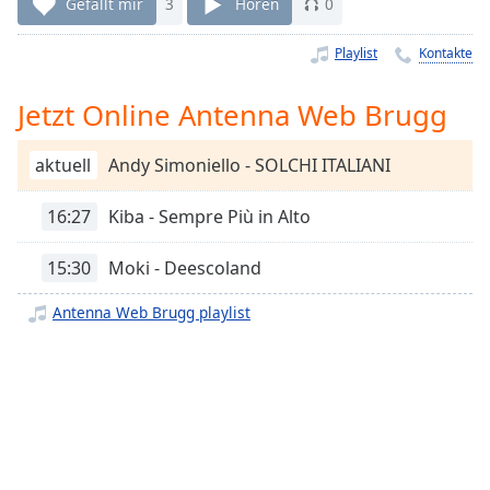
Gefällt mir
3
Hören
0
Remaining
Time
-
Playlist
Kontakte
-:-
Jetzt Online Antenna Web Brugg
1x
Playback
Rate
aktuell
Andy Simoniello - SOLCHI ITALIANI
Chapters
16:27
Kiba - Sempre Più in Alto
Chapters
15:30
Moki - Deescoland
Descriptions
Antenna Web Brugg playlist
descriptions
off
,
selected
Subtitles
subtitles
settings
,