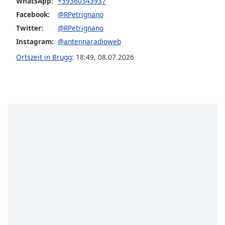
Color
WhatsApp:
+39360343937
Facebook:
@RPetrignano
Twitter:
@RPetrignano
Opacity
Instagram:
@antennaradioweb
Ortszeit in Brugg
:
18:49
,
08.07.2026
Caption
Area
Background
Color
Opacity
Font
Size
Text
Edge
Style