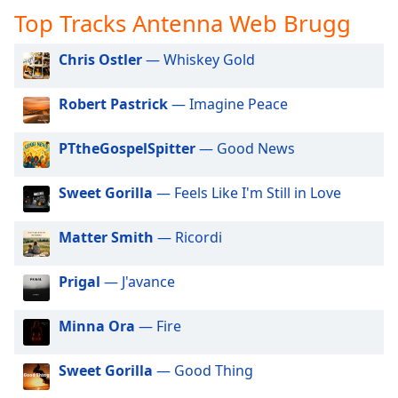
opens
Top Tracks Antenna Web Brugg
subtitles
settings
Chris Ostler
— Whiskey Gold
dialog
subtitles
Robert Pastrick
— Imagine Peace
off
,
selected
PTtheGospelSpitter
— Good News
Audio
Track
Sweet Gorilla
— Feels Like I'm Still in Love
Picture-
in-
Matter Smith
— Ricordi
Picture
Fullscreen
This
Prigal
— J'avance
is
a
Minna Ora
— Fire
modal
window.
Sweet Gorilla
— Good Thing