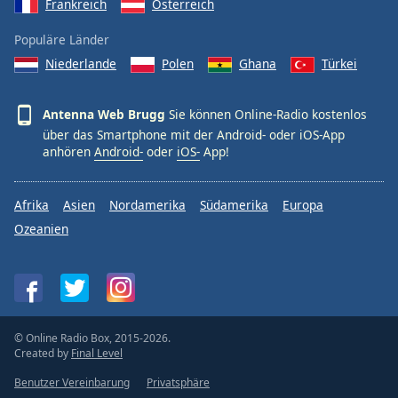
Frankreich
Österreich
Populäre Länder
Niederlande
Polen
Ghana
Türkei
Antenna Web Brugg
Sie können Online-Radio kostenlos
über das Smartphone mit der Android- oder iOS-App
anhören
Android-
oder
iOS-
App!
Afrika
Asien
Nordamerika
Südamerika
Europa
Ozeanien
© Online Radio Box, 2015-2026.
Created by
Final Level
Benutzer Vereinbarung
Privatsphäre