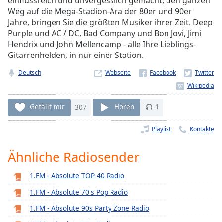
einflussreich und unvergesslich gemacht, den ganzen
Remaining
Weg auf die Mega-Stadion-Ära der 80er und 90er
Time
-
Jahre, bringen Sie die größten Musiker ihrer Zeit. Deep
-:-
Purple und AC / DC, Bad Company und Bon Jovi, Jimi
Hendrix und John Mellencamp - alle Ihre Lieblings-
1x
Gitarrenhelden, in nur einer Station.
Playback
Rate
Deutsch
Webseite
Chapters
Gefällt mir
307
Hören
1
Chapters
Playlist
Kontakte
Descriptions
descriptions
Ähnliche Radiosender
off
,
selected
1.FM - Absolute TOP 40 Radio
Subtitles
1.FM - Absolute 70's Pop Radio
subtitles
1.FM - Absolute 90s Party Zone Radio
settings
,