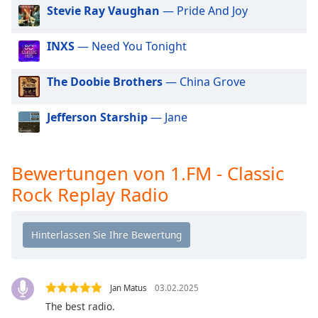
Color
Stevie Ray Vaughan
— Pride And Joy
1.FM - Deep House
1.FM - Destination SPA
Opacity
INXS
— Need You Tonight
1.FM - Disco Ball 70's-80's Radio
1.FM - Dubstep Forward Radio
The Doobie Brothers
— China Grove
Caption
Area
1.FM - Eternal Praise & Worship Radio
Background
Jefferson Starship
— Jane
1.FM - Exitos del Ayer Radio
Color
1.FM - Funky Express Radio
Bewertungen von 1.FM - Classic
Opacity
1.FM - Gorilla FM Radio
Rock Replay Radio
1.FM - High Voltage Radio
Font
1.FM - Italia On Air Radio
Size
1.FM - Jamz
1.FM - Kids FM Radio
Text
Edge
1.FM - Love Classics Radio
Jan Matus
03.02.2025
Style
The best radio.
1.FM - Magic 80 Radio