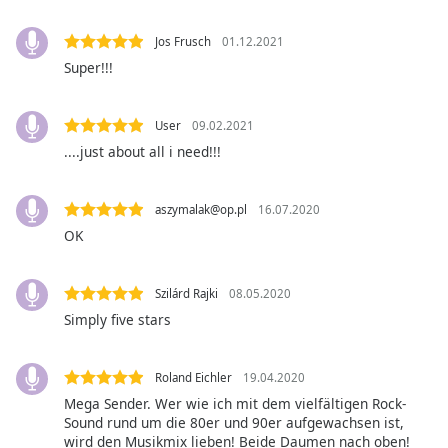
1.FM - Movie Soundtracks Hits
Font
Jos Frusch
01.12.2021
1.FM - MPB Hits Radio
Family
Super!!!
1.FM - Otto's Baroque Music Radio
1.FM - Otto's Classical Music Radio
Reset
User
09.02.2021
Done
1.FM - Otto's Opera House Music Radio
....just about all i need!!!
Close
Modal
1.FM - Polska FM
Dialog
aszymalak@op.pl
16.07.2020
End
1.FM - Radio Gaia
of
OK
1.FM - ReggaeTrade
dialog
window.
1.FM - Rock Classics Radio
Szilárd Rajki
08.05.2020
1.FM - Samba Hits Brazil Radio
Simply five stars
1.FM - Samba Rock Radio
1.FM - Sertaneja Hits Radio
Roland Eichler
19.04.2020
Mega Sender. Wer wie ich mit dem vielfältigen Rock-
1.FM - Slow Jamz Radio
Sound rund um die 80er und 90er aufgewachsen ist,
1.FM - Top Fiesta Radio
wird den Musikmix lieben! Beide Daumen nach oben!