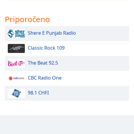
of
dialog
window.
Priporočeno
Escape
will
Shere E Punjab Radio
cancel
and
Classic Rock 109
close
the
window.
The Beat 92.5
Text
CBC Radio One
Color
98.1 CHFI
Opacity
Text
Background
Color