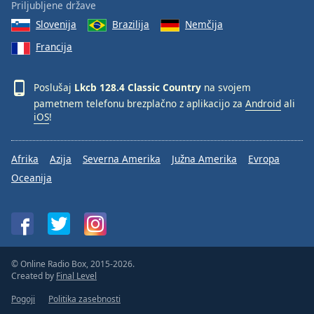
Priljubljene države
Font
Slovenija
Brazilija
Nemčija
Family
Francija
Reset
Poslušaj
Lkcb 128.4 Classic Country
na svojem
Done
pametnem telefonu brezplačno z aplikacijo za
Android
ali
Close
Modal
iOS
!
Dialog
End
of
Afrika
Azija
Severna Amerika
Južna Amerika
Evropa
dialog
Oceanija
window.
© Online Radio Box, 2015-2026.
Created by
Final Level
Pogoji
Politika zasebnosti