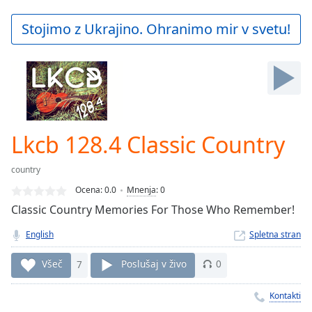
loading.
Play
Stojimo z Ukrajino. Ohranimo mir v svetu!
Video
Play
Skip
Backward
Skip
Forward
Mute
Current
Lkcb 128.4 Classic Country
Time
0:00
/
country
Duration
-:-
Ocena:
0.0
Mnenja
:
0
Loaded
:
Classic Country Memories For Those Who Remember!
0.00%
Stream
English
Spletna stran
Type
LIVE
Seek to
Všeč
7
Poslušaj v živo
0
live,
currently
behind
Kontakti
live
LIVE