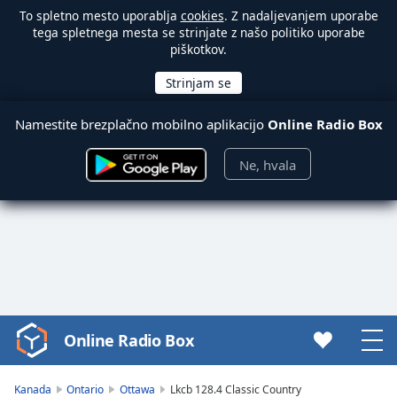
To spletno mesto uporablja
cookies
. Z nadaljevanjem uporabe
tega spletnega mesta se strinjate z našo politiko uporabe
piškotkov.
Namestite brezplačno mobilno aplikacijo
Online Radio Box
Ne, hvala
Online Radio Box
Video
Player
is
Kanada
Ontario
Ottawa
Lkcb 128.4 Classic Country