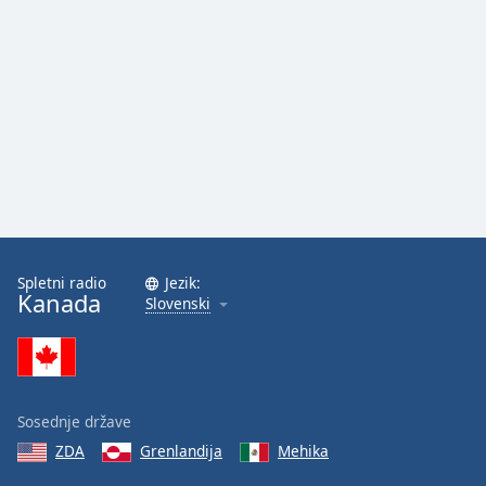
Opacity
Caption
Area
Background
Color
Opacity
Spletni radio
Jezik:
Kanada
Slovenski
Font
Size
Text
Edge
Sosednje države
Style
ZDA
Grenlandija
Mehika