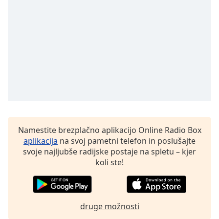
opens
subtitles
settings
dialog
subtitles
off
,
selected
Audio
Track
Picture-
in-
Picture
Namestite brezplačno aplikacijo Online Radio Box
Fullscreen
aplikacija
na svoj pametni telefon in poslušajte
This
svoje najljubše radijske postaje na spletu – kjer
is
koli ste!
a
modal
window.
druge možnosti
Beginning