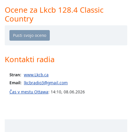
Remaining
Time
-
Ocene za Lkcb 128.4 Classic
-:-
Country
1x
Playback
Rate
Chapters
Kontakti radia
Chapters
Descriptions
Stran:
www.Lkcb.ca
Email:
lkcbradio3@gmail.com
descriptions
off
,
Čas v mestu Ottawa
:
14:10
,
08.06.2026
selected
Subtitles
subtitles
settings
,