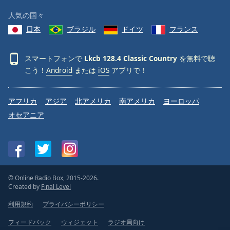
人気の国々
Font
Family
日本
ブラジル
ドイツ
フランス
スマートフォンで
Lkcb 128.4 Classic Country
を無料で聴
Reset
こう！
Android
または
iOS
アプリで！
Done
Close
Modal
Dialog
アフリカ
アジア
北アメリカ
南アメリカ
ヨーロッパ
End
オセアニア
of
dialog
window.
© Online Radio Box, 2015-2026.
Created by
Final Level
利用規約
プライバシーポリシー
フィードバック
ウィジェット
ラジオ局向け