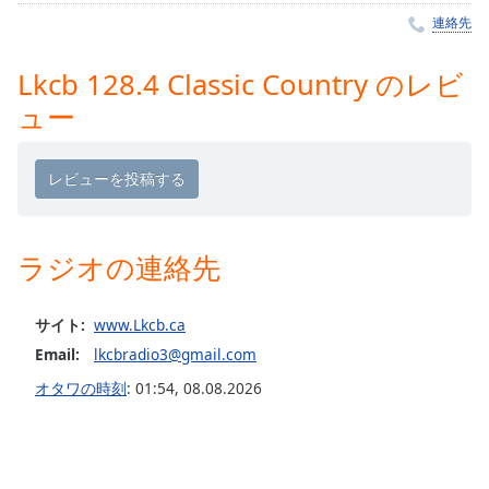
Remaining
連絡先
Time
-
-:-
Lkcb 128.4 Classic Country のレビ
ュー
1x
Playback
Rate
Chapters
Chapters
ラジオの連絡先
Descriptions
サイト:
www.Lkcb.ca
descriptions
off
,
Email:
lkcbradio3@gmail.com
selected
オタワの時刻
:
01:54
,
08.08.2026
Subtitles
subtitles
settings
,