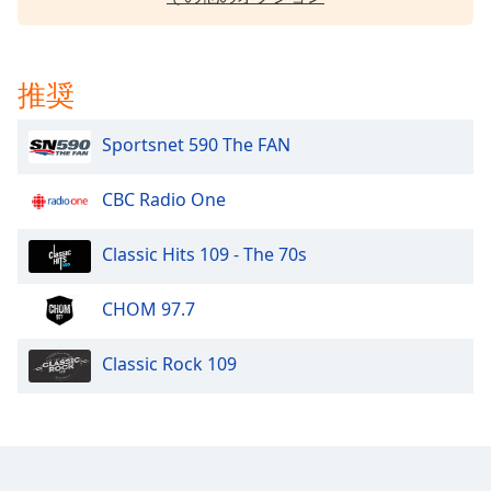
Beginning
of
dialog
window.
推奨
Escape
will
Sportsnet 590 The FAN
cancel
and
close
CBC Radio One
the
window.
Classic Hits 109 - The 70s
Text
CHOM 97.7
Color
Classic Rock 109
Opacity
Text
Background