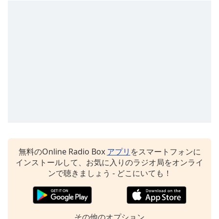
opens
subtitles
settings
dialog
subtitles
off
,
selected
Audio
Track
Picture-
in-
Picture
Fullscreen
無料のOnline Radio Box
アプリ
をスマートフォンに
This
インストールして、お気に入りのラジオ局をオンライ
is
ンで聴きましょう - どこにいても！
a
modal
window.
その他のオプション