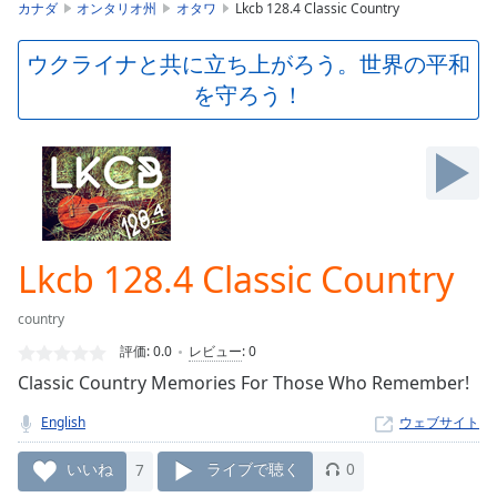
is
カナダ
オンタリオ州
オタワ
Lkcb 128.4 Classic Country
loading.
Play
ウクライナと共に立ち上がろう。世界の平和
Video
を守ろう！
Play
Skip
Backward
Skip
Forward
Mute
Current
Time
0:00
Lkcb 128.4 Classic Country
/
Duration
-:-
country
Loaded
:
0.00%
評価:
0.0
レビュー
:
0
Stream
Classic Country Memories For Those Who Remember!
Type
LIVE
English
ウェブサイト
Seek to
live,
currently
いいね
7
ライブで聴く
0
behind
live
LIVE