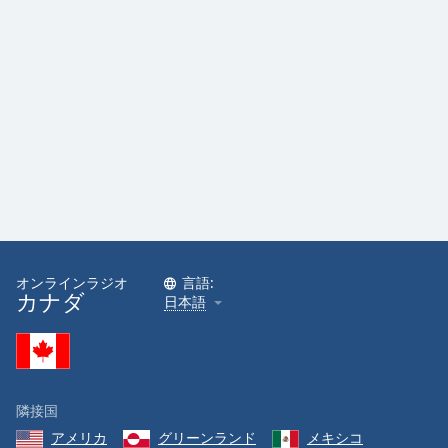
Color
Opacity
Caption
Area
Background
Color
Opacity
オンラインラジオ
言語:
カナダ
Font
日本語
Size
Text
Edge
隣接国
Style
アメリカ
グリーンランド
メキシコ