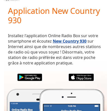
Play
Video
Application New Country
Play
930
Skip
Backward
Skip
Forward
Installez l'application Online Radio Box sur votre
Mute
smartphone et écoutez
New Country 930
sur
Current
Internet ainsi que de nombreuses autres stations
Time
0:00
de radio où que vous soyez ! Désormais, votre
/
station de radio préférée est dans votre poche
Duration
-:-
grâce à notre application pratique.
Loaded
:
0.00%
Stream
Type
LIVE
Seek to
live,
currently
behind
live
LIVE
Remaining