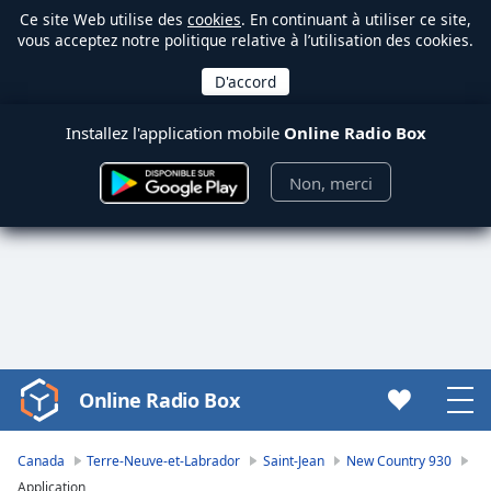
Ce site Web utilise des
cookies
. En continuant à utiliser ce site,
vous acceptez notre politique relative à l’utilisation des cookies.
Installez l'application mobile
Online Radio Box
Non, merci
Online Radio Box
Video
Player
is
Canada
Terre-Neuve-et-Labrador
Saint-Jean
New Country 930
loading.
Application