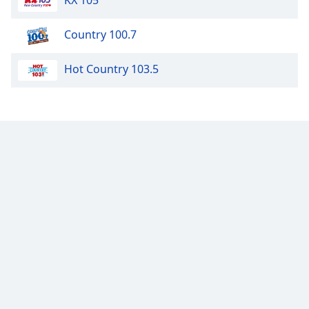
KX 105
Opacity
Country 100.7
Caption
Hot Country 103.5
Area
Background
Color
Opacity
Font
Size
Text
Edge
Style
Font