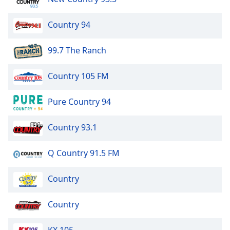
dialog
window.
Country 94
Escape
will
99.7 The Ranch
cancel
and
close
Country 105 FM
the
window.
Pure Country 94
Text
Country 93.1
Color
Q Country 91.5 FM
Opacity
Country
Text
Background
Country
Color