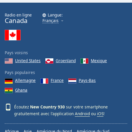
Family
Radio en ligne
Langue:
Canada
Français
Reset
Done
Close
Modal
Dialog
End
Pays voisins
of
United States
Groenland
Mexique
dialog
window.
Pays populaires
Allemagne
France
Pays-Bas
Ghana
Écoutez
New Country 930
sur votre smartphone
gratuitement avec l'application
Android
ou
iOS
!
Afrique
Asie
Amérique du Nord
Amérique du Sud