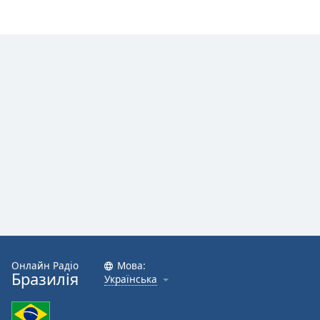
Opacity
Caption
Area
Background
Color
Opacity
Font
Size
Text
Онлайн Радіо
Мова:
Edge
Бразилія
Українська
Style