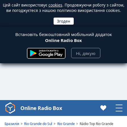
Цей сайт використовує
cookies
. Продовжуючи роботу з сайтом,
ви погоджуєтеся з нашою політикою використання cookies.
Встановіть безкоштовний мобільний додаток
Online Radio Box
Ні, дякую
Online Radio Box
Video
Player
is
Бразилія
Rio Grande do Sul
Rio Grande
Rádio Top Rio Grande