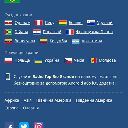
Font
Family
Сусідні країни
Сурінам
Перу
Болівія
Уругвай
Reset
Гайана
Парагвай
Французька Гвіана
Done
Венесуела
Колумбія
Аргентина
Close
Modal
Dialog
Популярні країни
End
Польща
Україна
Чехія
Молдова
of
dialog
window.
Слухайте
Rádio Top Rio Grande
на вашому смартфоні
безкоштовно за допомогою
Android
або
iOS
додатка!
Африка
Азія
Північна Америка
Південна Америка
Європа
Океанія