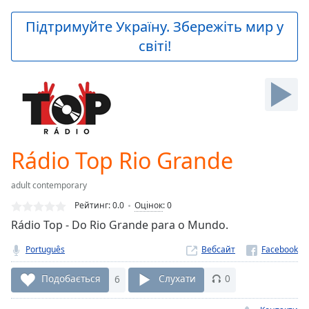
loading.
Play
Підтримуйте Україну. Збережіть мир у
Video
світі!
Play
Skip
Backward
Skip
Forward
Mute
Current
Time
0:00
Rádio Top Rio Grande
/
Duration
-:-
adult contemporary
Loaded
:
0.00%
Рейтинг:
0.0
Оцінок
:
0
Stream
Rádio Top - Do Rio Grande para o Mundo.
Type
LIVE
Português
Вебсайт
Seek to
live,
currently
Подобається
6
Слухати
0
behind
live
LIVE