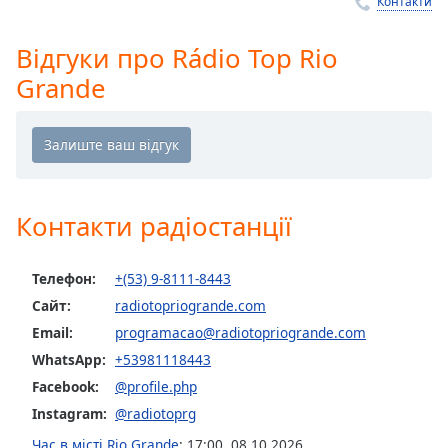
Remaining
Контакти
Time
-
-:-
Відгуки про Rádio Top Rio
Grande
1x
Playback
Rate
Chapters
Chapters
Контакти радіостанції
Descriptions
Телефон:
+(53) 9-8111-8443
descriptions
off
,
Сайт:
radiotopriogrande.com
selected
Email:
programacao@radiotopriogrande.com
WhatsApp:
+53981118443
Subtitles
Facebook:
@profile.php
subtitles
Instagram:
@radiotoprg
settings
,
opens
Час в місті Rio Grande
:
17:00
,
08.10.2026