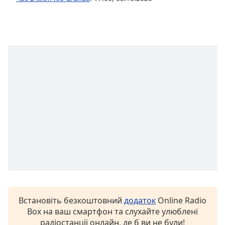
subtitles
settings
dialog
subtitles
off
,
selected
Audio
Track
Picture-
in-
Picture
Fullscreen
This
is
a
modal
window.
Встановіть безкоштовний
додаток
Online Radio
Box на ваш смартфон та слухайте улюблені
Beginning
радіостанції онлайн, де б ви не були!