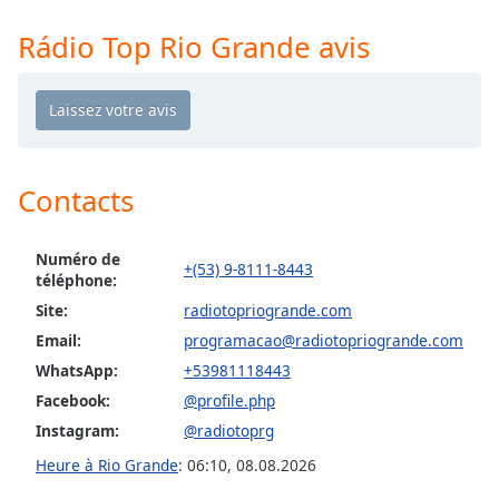
Time
-
-:-
Rádio Top Rio Grande avis
1x
Playback
Rate
Chapters
Contacts
Chapters
Descriptions
Numéro de
+(53) 9-8111-8443
téléphone:
descriptions
Site:
radiotopriogrande.com
off
,
Email:
programacao@radiotopriogrande.com
selected
WhatsApp:
+53981118443
Subtitles
Facebook:
@profile.php
subtitles
Instagram:
@radiotoprg
settings
,
Heure à Rio Grande
:
06:10
,
08.08.2026
opens