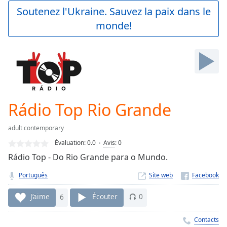
Play
Soutenez l'Ukraine. Sauvez la paix dans le
Video
monde!
Play
Skip
Backward
Skip
Forward
Mute
Current
Time
0:00
Rádio Top Rio Grande
/
Duration
-:-
adult contemporary
Loaded
:
0.00%
Évaluation:
0.0
Avis
:
0
Stream
Rádio Top - Do Rio Grande para o Mundo.
Type
LIVE
Português
Site web
Seek to
live,
currently
J’aime
6
Écouter
0
behind
live
LIVE
Remaining
Contacts