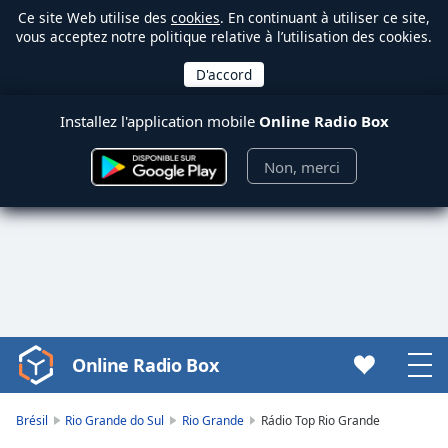
Ce site Web utilise des
cookies
. En continuant à utiliser ce site,
vous acceptez notre politique relative à l’utilisation des cookies.
Installez l'application mobile
Online Radio Box
Non, merci
Online Radio Box
Video
Player
is
Brésil
Rio Grande do Sul
Rio Grande
Rádio Top Rio Grande
loading.