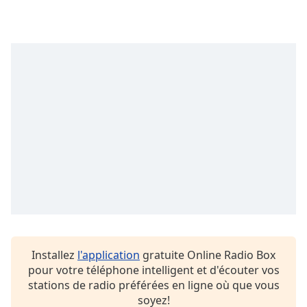
subtitles
settings
dialog
subtitles
off
,
selected
Audio
Track
Picture-
in-
Picture
Fullscreen
This
is
a
modal
window.
Installez
l'application
gratuite Online Radio Box
pour votre téléphone intelligent et d'écouter vos
Beginning
stations de radio préférées en ligne où que vous
of
soyez!