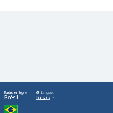
Opacity
Caption
Area
Background
Color
Opacity
Font
Size
Text
Edge
Radio en ligne
Langue:
Brésil
Français
Style
Font