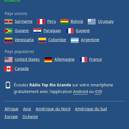
Family
Pays voisins
Suriname
Peru
Bolivie
Uruguay
Reset
Guyane
Paraguay
Guyane
Done
Close
Venezuela
Colombie
Argentine
Modal
Dialog
End
Pays populaires
of
United States
Allemagne
France
dialog
Canada
window.
Écoutez
Rádio Top Rio Grande
sur votre smartphone
gratuitement avec l'application
Android
ou
iOS
!
Afrique
Asie
Amérique du Nord
Amérique du Sud
Europe
Océanie