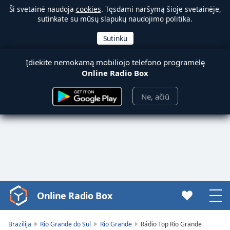
Ši svetainė naudoja
cookies
. Tęsdami naršymą šioje svetainėje,
sutinkate su mūsų slapukų naudojimo politika.
Įdiekite nemokamą mobiliojo telefono programėlę
Online Radio Box
Ne, ačiū
Online Radio Box
Video
Player
is
Brazilija
Rio Grande do Sul
Rio Grande
Rádio Top Rio Grande