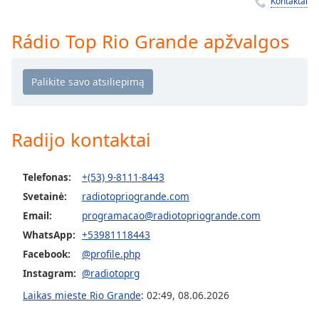
Remaining
Kontaktai
Time
-
-:-
Rádio Top Rio Grande apžvalgos
1x
Playback
Rate
Chapters
Radijo kontaktai
Chapters
Descriptions
Telefonas:
+(53) 9-8111-8443
Svetainė:
radiotopriogrande.com
descriptions
off
,
Email:
programacao@radiotopriogrande.com
selected
WhatsApp:
+53981118443
Facebook:
@profile.php
Subtitles
Instagram:
@radiotoprg
subtitles
Laikas mieste Rio Grande
:
02:49
,
08.06.2026
settings
,
opens