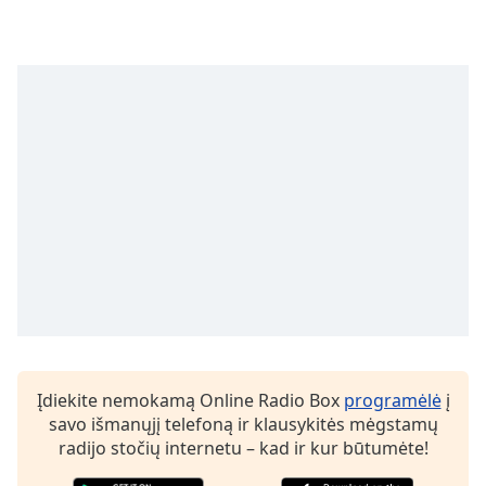
subtitles
settings
dialog
subtitles
off
,
selected
Audio
Track
Picture-
in-
Picture
Fullscreen
This
is
a
modal
Įdiekite nemokamą Online Radio Box
programėlė
į
window.
savo išmanųjį telefoną ir klausykitės mėgstamų
radijo stočių internetu – kad ir kur būtumėte!
Beginning