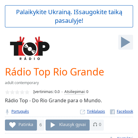
loading.
Play
Palaikykite Ukrainą. Išsaugokite taiką
Video
pasaulyje!
Play
Skip
Backward
Skip
Forward
Mute
Current
Time
0:00
Rádio Top Rio Grande
/
Duration
-:-
adult contemporary
Loaded
:
0.00%
Įvertinimas:
0.0
Atsiliepimai
:
0
Stream
Rádio Top - Do Rio Grande para o Mundo.
Type
LIVE
Português
Tinklalapis
Seek to
live,
currently
Patinka
6
Klausyk gyvai
0
behind
live
LIVE