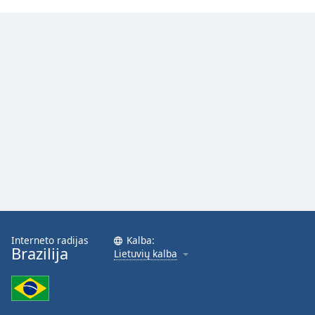
Opacity
Caption
Area
Background
Color
Opacity
Font
Size
Interneto radijas
Kalba:
Brazilija
Text
Lietuvių kalba
Edge
Style