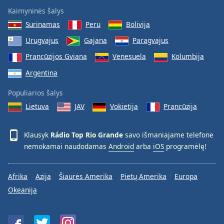
Font
Kaimyninės šalys
Family
Surinamas
Peru
Bolivija
Urugvajus
Gajana
Paragvajus
Reset
Prancūzijos Gviana
Venesuela
Kolumbija
Done
Close
Argentina
Modal
Dialog
Populiarios šalys
End
Lietuva
JAV
Vokietija
Prancūzija
of
dialog
window.
Klausyk
Rádio Top Rio Grande
savo išmaniajame telefone
nemokamai naudodamas
Android
arba
iOS
programėlę!
Afrika
Azija
Šiaurės Amerika
Pietų Amerika
Europa
Okeanija