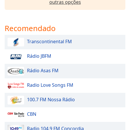
outras opções
dialog
window.
Escape
will
Recomendado
cancel
and
close
Transcontinental FM
the
window.
Rádio JBFM
Text
Rádio Asas FM
Color
Radio Love Songs FM
Opacity
100.7 FM Nossa Rádio
Text
Background
CBN
Color
Radio 104.9 FM Concordia