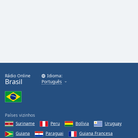
Family
Reset
Done
Close
Modal
Dialog
End
of
dialog
window.
Rádio Online
Idioma:
Brasil
Português
Países vizinhos
Suriname
Peru
Bolívia
Uruguay
Guiana
Paraguai
Guiana Francesa