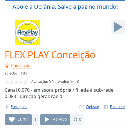
Play
Apoie a Ucrânia. Salve a paz no mundo!
Video
Play
Skip
Backward
Skip
Forward
Mute
Current
FLEX PLAY Conceição
Time
0:00
/
Conceição
Duration
-:-
eclectic
hits
Loaded
:
0.00%
Avaliação:
0.0
Avaliações
:
0
Stream
Canal 0.070 - emissora própria / filiada à sub-rede
Type
LIVE
0.0F3 - direção geral: raeldj.
Seek to
live,
Português
Website
currently
behind
Curtir
1
Ao Vivo
0
live
LIVE
Remaining