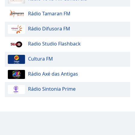
Opacity
Rádio Tamaran FM
Caption
Rádio Difusora FM
Area
Background
Radio Studio Flashback
Color
Cultura FM
Opacity
Rádio Axé das Antigas
Font
Size
Rádio Sintonia Prime
Text
Edge
Style
Font