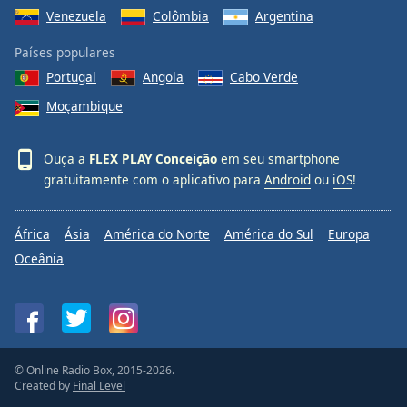
Venezuela
Colômbia
Argentina
Países populares
Portugal
Angola
Cabo Verde
Moçambique
Ouça a
FLEX PLAY Conceição
em seu smartphone
gratuitamente com o aplicativo para
Android
ou
iOS
!
África
Ásia
América do Norte
América do Sul
Europa
Oceânia
© Online Radio Box, 2015-2026.
Created by
Final Level