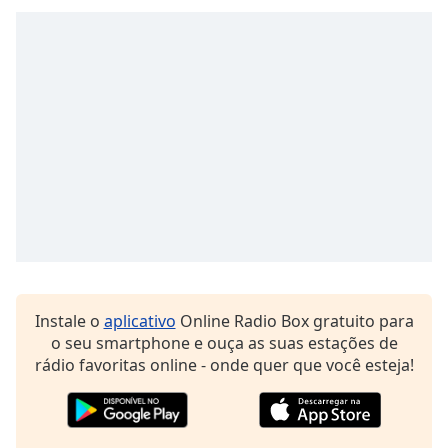
subtitles
settings
dialog
subtitles
off
,
selected
Audio
Track
Picture-
in-
Picture
Fullscreen
This
is
Instale o
aplicativo
Online Radio Box gratuito para
a
o seu smartphone e ouça as suas estações de
modal
rádio favoritas online - onde quer que você esteja!
window.
Beginning
of