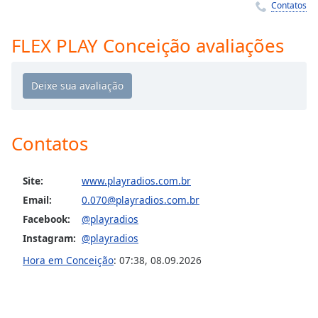
Time
-
Contatos
-:-
FLEX PLAY Conceição avaliações
1x
Playback
Rate
Chapters
Chapters
Contatos
Descriptions
Site:
www.playradios.com.br
descriptions
Email:
0.070@playradios.com.br
off
,
selected
Facebook:
@playradios
Instagram:
@playradios
Subtitles
Hora em Conceição
:
07:38
,
08.09.2026
subtitles
settings
,
opens