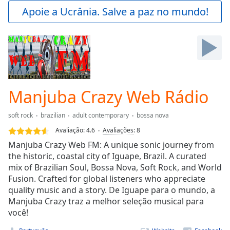
Play
Apoie a Ucrânia. Salve a paz no mundo!
Video
Play
Skip
Backward
Skip
Forward
Mute
Current
Manjuba Crazy Web Rádio
Time
0:00
/
soft rock
brazilian
adult contemporary
bossa nova
Duration
-:-
Avaliação:
4.6
Avaliações
:
8
Loaded
:
Manjuba Crazy Web FM: A unique sonic journey from
0.00%
the historic, coastal city of Iguape, Brazil. A curated
Stream
mix of Brazilian Soul, Bossa Nova, Soft Rock, and World
Type
LIVE
Fusion. Crafted for global listeners who appreciate
Seek to
live,
quality music and a story. De Iguape para o mundo, a
currently
Manjuba Crazy traz a melhor seleção musical para
behind
live
você!
LIVE
Remaining