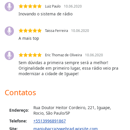
Family
Luiz Paulo
10.06.2020
Inovando o sistema de rádio
Reset
Done
Taissa Ferreira
10.06.2020
Close
A mais top
Modal
Dialog
End
Eric Thomaz de Oliveira
10.06.2020
of
Sem dúvidas a primeira sempre será a melhor!
dialog
Originalidade em primeiro lugar, essa rádio veio pra
window.
modernizar a cidade de Iguape!
Contatos
Rua Doutor Heitor Cordeiro, 221, Iguape,
Endereço:
Rocio, São Paulo/SP
Telefone:
+5513996891867
Site:
manjubacrazywebrad.wixsite.com