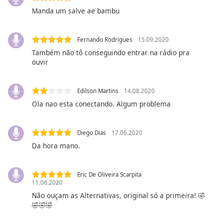
Manda um salve ae bambu
Opacity
Fernando Rodrigues
15.09.2020
Caption
Area
Também não tô conseguindo entrar na rádio pra
ouvir
Background
Color
Edilson Martins
14.08.2020
Opacity
Ola nao esta conectando. Algum problema
Font
Diego Dias
17.06.2020
Size
Da hora mano.
Text
Eric De Oliveira Scarpita
Edge
11.06.2020
Style
Não ouçam as Alternativas, original só a primeira! 🤣
🤣🤣🤣
Font