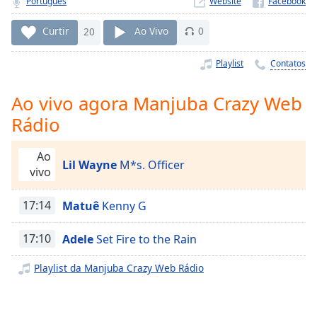
Português
Website
Time
-
-:-
Curtir
20
Ao Vivo
0
1x
Playlist
Contatos
Playback
Rate
Ao vivo agora Manjuba Crazy Web
Chapters
Rádio
Chapters
Ao
Descriptions
Lil Wayne
M*s. Officer
vivo
descriptions
off
,
17:14
Matuê
Kenny G
selected
17:10
Adele
Set Fire to the Rain
Subtitles
Playlist da Manjuba Crazy Web Rádio
subtitles
settings
,
opens