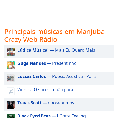
subtitles
settings
dialog
subtitles
off
,
Principais músicas em Manjuba
selected
Crazy Web Rádio
Audio
Track
Lúdica Música!
— Mais Eu Quero Mais
Picture-
in-
Guga Nandes
— Presentinho
Picture
Fullscreen
This
Luccas Carlos
— Poesia Acústica - Paris
is
a
Vinheta O sucesso não para
modal
window.
Travis Scott
— goosebumps
Beginning
of
Black Eyed Peas
— I Gotta Feeling