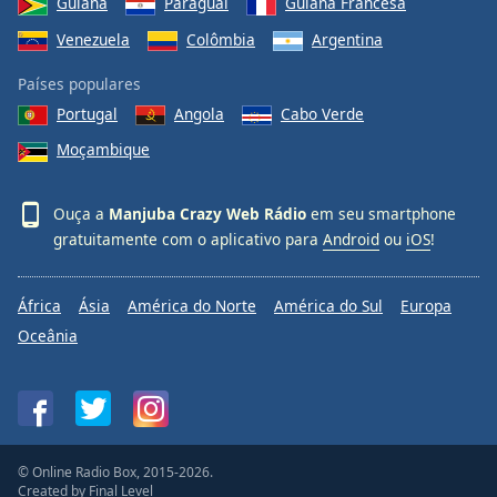
Guiana
Paraguai
Guiana Francesa
Venezuela
Colômbia
Argentina
Países populares
Portugal
Angola
Cabo Verde
Moçambique
Ouça a
Manjuba Crazy Web Rádio
em seu smartphone
gratuitamente com o aplicativo para
Android
ou
iOS
!
África
Ásia
América do Norte
América do Sul
Europa
Oceânia
© Online Radio Box, 2015-2026.
Created by
Final Level