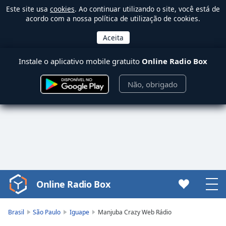
Este site usa
cookies
. Ao continuar utilizando o site, você está de
acordo com a nossa política de utilização de cookies.
Instale o aplicativo mobile gratuito
Online Radio Box
Não, obrigado
Online Radio Box
Video
Player
is
Brasil
São Paulo
Iguape
Manjuba Crazy Web Rádio
loading.