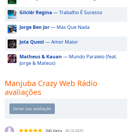
dialog
window.
Gilclér Regina
— Trabalho É Sucesso
Escape
will
Jorge Ben Jor
— Mas Que Nada
cancel
and
Jota Quest
— Amor Maior
close
the
window.
Matheus & Kauan
— Mundo Paralelo (feat.
Jorge & Mateus)
Text
Color
Manjuba Crazy Web Rádio
avaliações
Opacity
Text
Background
Color
Ddii Vieira
26.10.2025