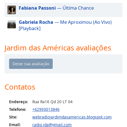
dialog
Fabiana Passoni
— Última Chance
window.
Escape
will
Gabriela Rocha
— Me Aproximou (Ao Vivo)
cancel
[Playback]
and
close
Jardim das Américas avaliações
the
window.
Text
Color
Contatos
Opacity
Endereço:
Rua Ra16 Qd 20 LT 04
Text
Telefone:
+62993013846
Background
Site:
webradiojardimdasamericas.blogspot.com
Color
Email:
radio.jda@gmail.com