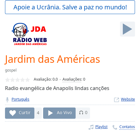
Play
Apoie a Ucrânia. Salve a paz no mundo!
Video
Play
Skip
Backward
Skip
Forward
Mute
Current
Jardim das Américas
Time
0:00
/
gospel
Duration
-:-
Avaliação:
0.0
Avaliações
:
0
Loaded
:
Radio evangélica de Anapolis lindas canções
0.00%
Stream
Português
Website
Type
LIVE
Seek to
Curtir
4
Ao Vivo
0
live,
currently
behind
Playlist
Contatos
live
LIVE
Remaining