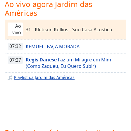
Time
-
Ao vivo agora Jardim das
-:-
Américas
1x
Ao
Playback
31 - Klebson Kollins - Sou Casa Acustico
vivo
Rate
Chapters
07:32
KEMUEL- FAÇA MORADA
Chapters
Regis Danese
Faz um Milagre em Mim
07:27
(Como Zaqueu, Eu Quero Subir)
Descriptions
descriptions
Playlist da Jardim das Américas
off
,
selected
Subtitles
subtitles
settings
,
opens