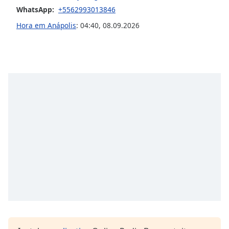
WhatsApp:
+5562993013846
Opacity
Hora em Anápolis
:
04:40
,
08.09.2026
Caption
Area
Background
Color
Opacity
Font
Size
Text
Edge
Style
Font