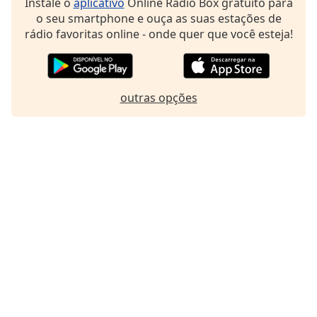
Instale o
aplicativo
Online Radio Box gratuito para
Family
o seu smartphone e ouça as suas estações de
rádio favoritas online - onde quer que você esteja!
Reset
Done
Close
outras opções
Modal
Dialog
End
of
dialog
window.