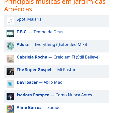
Principais músicas em Jardim das
subtitles
settings
Américas
dialog
subtitles
Spot_Malaria
off
,
selected
T.B.C.
— Tempo de Deus
Audio
Track
Adora
— Everything ((Extended Mix))
Picture-
in-
Gabriela Rocha
— Creio em Ti (Still Believe)
Picture
Fullscreen
The Super Gospel
— Mi Pastor
This
is
a
Davi Sacer
— Abro Mão
modal
window.
Isadora Pompeo
— Como Nunca Antes
Beginning
Aline Barros
— Samuel
of