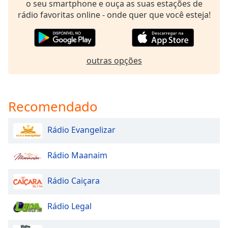
o seu smartphone e ouça as suas estações de
dialog
rádio favoritas online - onde quer que você esteja!
window.
Escape
will
cancel
outras opções
and
close
the
window.
Recomendado
Text
Rádio Evangelizar
Color
Rádio Maanaim
Opacity
Rádio Caiçara
Text
Background
Rádio Legal
Color