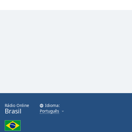
Family
Reset
Done
Close
Modal
Dialog
End
of
dialog
window.
Rádio Online
Idioma:
Brasil
Português