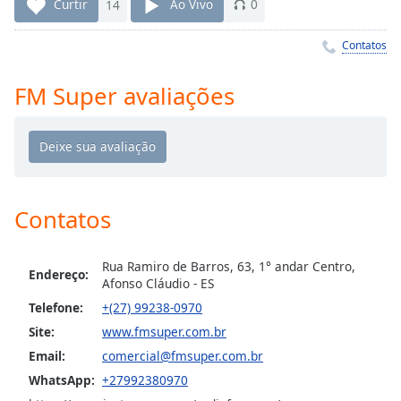
Time
-
Curtir
14
Ao Vivo
0
-:-
Contatos
1x
Playback
FM Super avaliações
Rate
Chapters
Chapters
Descriptions
Contatos
descriptions
off
,
Rua Ramiro de Barros, 63, 1° andar Centro,
Endereço:
selected
Afonso Cláudio - ES
Telefone:
+(27) 99238-0970
Subtitles
Site:
www.fmsuper.com.br
subtitles
Email:
comercial@fmsuper.com.br
settings
,
WhatsApp:
+27992380970
opens