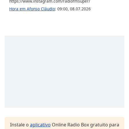
subtitles
https://www.instagram.com/radiofmsuper/
settings
Hora em Afonso Cláudio
:
09:00
,
08.07.2026
dialog
subtitles
off
,
selected
Audio
Track
Picture-
in-
Picture
Fullscreen
This
is
a
modal
window.
Beginning
Instale o
aplicativo
Online Radio Box gratuito para
of