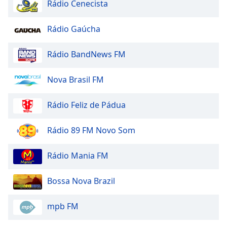
Rádio Cenecista
Opacity
Rádio Gaúcha
Caption
Area
Rádio BandNews FM
Background
Color
Nova Brasil FM
Rádio Feliz de Pádua
Opacity
Rádio 89 FM Novo Som
Font
Size
Rádio Mania FM
Text
Bossa Nova Brazil
Edge
Style
mpb FM
Font