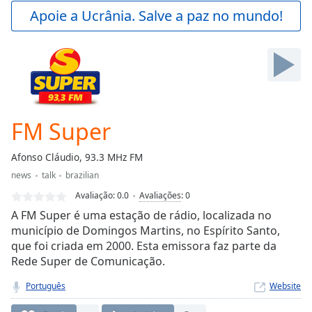
Play
Apoie a Ucrânia. Salve a paz no mundo!
Video
Play
Skip
Backward
Skip
Forward
Mute
Current
FM Super
Time
0:00
/
Afonso Cláudio, 93.3 MHz FM
Duration
-:-
news
talk
brazilian
Loaded
:
0.00%
Avaliação:
0.0
Avaliações
:
0
Stream
A FM Super é uma estação de rádio, localizada no
Type
LIVE
município de Domingos Martins, no Espírito Santo,
que foi criada em 2000. Esta emissora faz parte da
Seek to
live,
Rede Super de Comunicação.
currently
behind
Português
Website
live
LIVE
Remaining