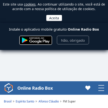
Este site usa
cookies
. Ao continuar utilizando o site, você está de
acordo com a nossa política de utilização de cookies.
Instale o aplicativo mobile gratuito
Online Radio Box
Não, obrigado
Online Radio Box
Video
Player
is
Brasil
Espírito Santo
Afonso Cláudio
FM Super
loading.