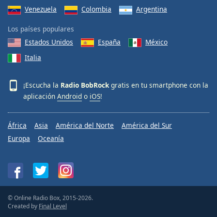
Font
Venezuela
Colombia
Argentina
Family
Los países populares
Estados Unidos
España
México
Reset
Italia
Done
Close
Modal
¡Escucha la
Radio BobRock
gratis en tu smartphone con la
Dialog
End
aplicación
Android
o
iOS
!
of
dialog
África
Asia
América del Norte
América del Sur
window.
Europa
Oceanía
© Online Radio Box, 2015-2026.
Created by
Final Level