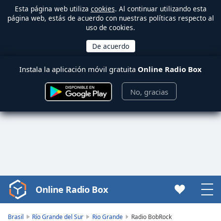
Esta página web utiliza
cookies
. Al continuar utilizando esta
página web, estás de acuerdo con nuestras políticas respecto al
uso de cookies.
Instala la aplicación móvil gratuita
Online Radio Box
No, gracias
Online Radio Box
Video
Player
is
Brasil
Río Grande del Sur
Rio Grande
Radio BobRock