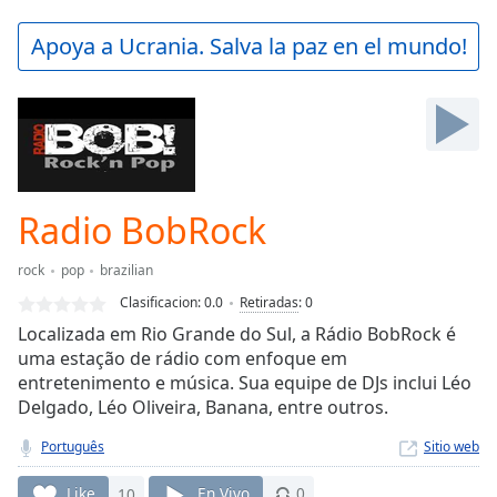
loading.
Play
Apoya a Ucrania. Salva la paz en el mundo!
Video
Play
Skip
Backward
Skip
Forward
Mute
Current
Radio BobRock
Time
0:00
/
rock
pop
brazilian
Duration
-:-
Clasificacion:
0.0
Retiradas
:
0
Loaded
:
Localizada em Rio Grande do Sul, a Rádio BobRock é
0.00%
uma estação de rádio com enfoque em
Stream
entretenimento e música. Sua equipe de DJs inclui Léo
Type
LIVE
Delgado, Léo Oliveira, Banana, entre outros.
Seek to
live,
currently
Português
Sitio web
behind
live
LIVE
Like
10
En Vivo
0