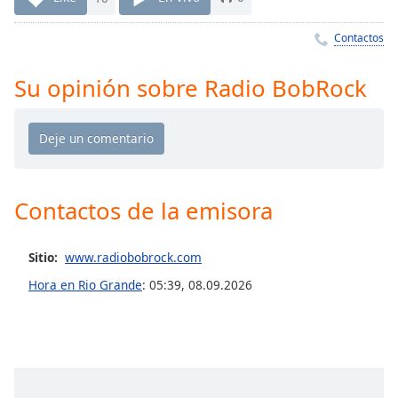
Remaining
Time
-
Contactos
-:-
1x
Su opinión sobre Radio BobRock
Playback
Rate
Chapters
Chapters
Contactos de la emisora
Descriptions
descriptions
Sitio:
www.radiobobrock.com
off
,
Hora en Rio Grande
:
05:39
,
08.09.2026
selected
Subtitles
subtitles
settings
,