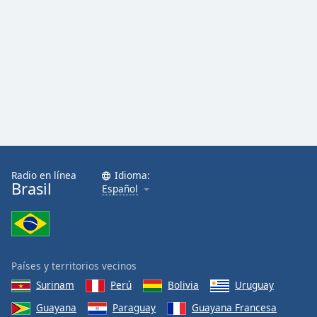
Opacity
Caption
Area
Background
Color
Opacity
Radio en línea
Idioma:
Brasil
Español
Font
Size
Text
Países y territorios vecinos
Edge
Surinam
Perú
Bolivia
Uruguay
Style
Guayana
Paraguay
Guayana Francesa