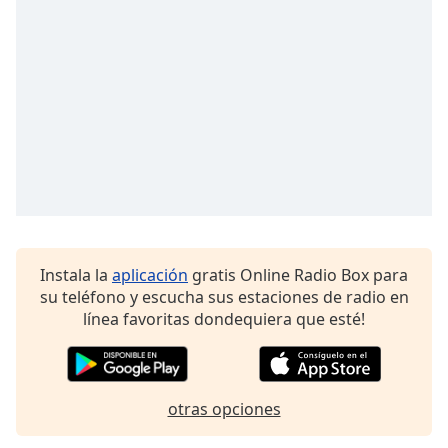
opens
subtitles
settings
dialog
subtitles
off
,
selected
Audio
Track
Picture-
in-
Picture
Instala la
aplicación
gratis Online Radio Box para
Fullscreen
su teléfono y escucha sus estaciones de radio en
This
línea favoritas dondequiera que esté!
is
a
modal
window.
otras opciones
Beginning