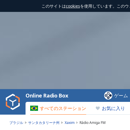
このサイトは
cookies
を使用しています。このウ
Video
Player
is
loading.
Play
Video
Online Radio Box
ゲーム
Play
Skip
すべてのステーション
お気に入り
Backward
Skip
Forward
ブラジル
サンタカタリーナ州
Xaxim
Rádio Amiga FM
Mute