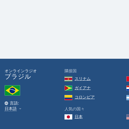
Color
Opacity
Font
Size
Text
Edge
Style
オンラインラジオ
隣接国
ブラジル
スリナム
Font
ガイアナ
Family
コロンビア
言語:
日本語
人気の国々
Reset
日本
Done
Close
Modal