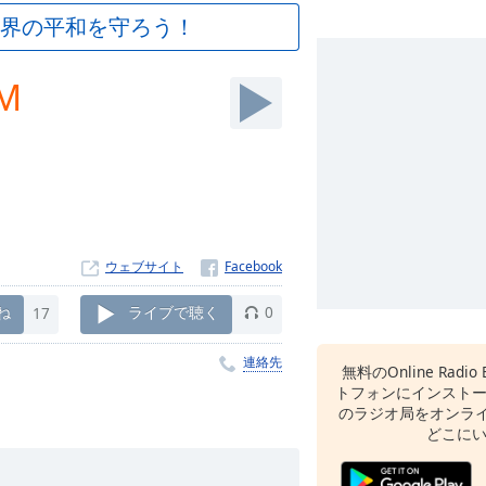
界の平和を守ろう！
FM
ウェブサイト
ね
17
ライブで聴く
0
連絡先
無料のOnline Radio 
トフォンにインスト
のラジオ局をオンライ
どこに