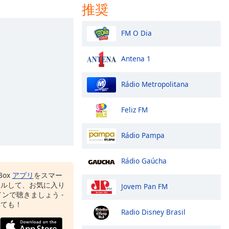
推奨
FM O Dia
Antena 1
Rádio Metropolitana
Feliz FM
Rádio Pampa
Rádio Gaúcha
Box
アプリ
をスマー
ールして、お気に入り
Jovem Pan FM
ンで聴きましょう -
いても！
Radio Disney Brasil