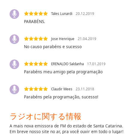
Audio
Track
Tales Lunardi
20.12.2019
Picture-
PARABÉNS.
in-
Picture
Fullscreen
Jose Henrique
21.04.2019
This
No causo parabéns e sucesso
is
a
modal
ERENALDO Saldanha
17.01.2019
window.
Parabéns meu amigo pela programação
Beginning
of
Claudir Mees
23.11.2018
dialog
Parabéns pela programação, sucesso!
window.
Escape
ラジオに関する情報
will
cancel
A mais nova emissora de FM do estado de Santa Catarina.
and
Em breve nosso site no ar, pra você ouvir em todo o lugar!
close