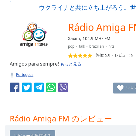
Current
ウクライナと共に立ち上がろう。世
Time
0:00
/
Duration
-:-
Rádio Amiga 
Loaded
:
0.00%
Xaxim, 104.9 MHz FM
0:00
pop
talk
brazilian
hits
Stream
Type
LIVE
評価:
5.0
レビュー
:
9
Seek to
Amigos para sempre!
もっと見る
live,
currently
Português
behind
live
LIVE
Remaining
いい
Time
-
-:-
1x
Rádio Amiga FM のレビュー
Playback
Rate