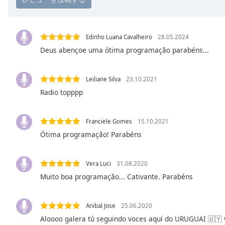
Chapters
Chapters
Edinho Luana Cavalheiro
28.05.2024
Descriptions
Deus abençoe uma ótima programação parabéns...
descriptions
off
,
Leiliane Silva
23.10.2021
selected
Radio topppp
Subtitles
subtitles
Franciele Gomes
15.10.2021
settings
,
Ótima programação! Parabéns
opens
subtitles
Vera Luci
31.08.2020
settings
dialog
Muito boa programação... Cativante. Parabéns
subtitles
off
,
Anibal Jose
25.06.2020
selected
Aloooo galera tú seguindo voces aquí do URUGUAI 🇺🇾 v