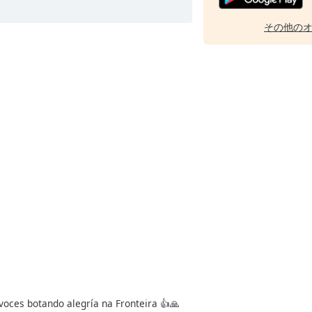
その他の
oces botando alegría na Fronteira 👍🙏