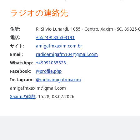
the
ラジオの連絡先
window.
Text
住所:
R. Silvio Lunardi, 1055 - Centro, Xaxim - SC, 89825-
Color
電話:
+55 (49) 3353-3191
サイト:
amigafmxaxim.com.br
Opacity
Email:
radioamigafm104@gmail.com
WhatsApp:
+49991035323
Text
Facebook:
@profile.php
Background
Instagram:
@radioamigafmxaxim
Color
amigafmxaxim@gmail.com
Xaximの時刻
:
15:28
,
08.07.2026
Opacity
Caption
Area
Background