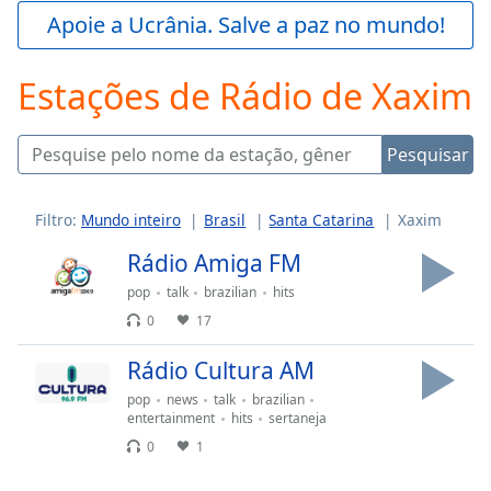
Play
Apoie a Ucrânia. Salve a paz no mundo!
Video
Play
Estações de Rádio de Xaxim
Skip
Backward
Skip
Forward
Pesquisar
Mute
Current
Time
0:00
Filtro:
Mundo inteiro
Brasil
Santa Catarina
Xaxim
/
Rádio Amiga FM
Duration
-:-
Loaded
:
pop
talk
brazilian
hits
0.00%
0
17
Stream
Type
LIVE
Rádio Cultura AM
Seek to
pop
news
talk
brazilian
live,
currently
entertainment
hits
sertaneja
behind
0
1
live
LIVE
Remaining