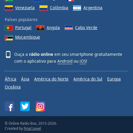
Venezuela
Colômbia
Argentina
Países populares
Portugal
Angola
Cabo Verde
Moçambique
Ouça a
rádio online
em seu smartphone gratuitamente
com o aplicativo para
Android
ou
iOS
!
África
Ásia
América do Norte
América do Sul
Europa
Oceânia
© Online Radio Box, 2015-2026.
Created by
Final Level