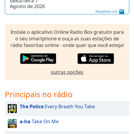
sexta-feira 7
subtitles
Agosto de 2026
settings
Dayspedia.com
dialog
subtitles
off
,
Instale o aplicativo Online Radio Box gratuito para
selected
o seu smartphone e ouça as suas estações de
rádio favoritas online - onde quer que você esteja!
Audio
Track
Picture-
in-
Picture
outras opções
Fullscreen
This
is
Principais no rádio
a
modal
The Police
Every Breath You Take
window.
a-ha
Take On Me
Beginning
of