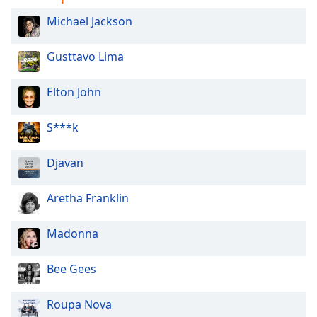
Opacity
Michael Jackson
Gusttavo Lima
Caption
Area
Background
Elton John
Color
S***k
Opacity
Djavan
Font
Aretha Franklin
Size
Madonna
Text
Edge
Bee Gees
Style
Roupa Nova
Font