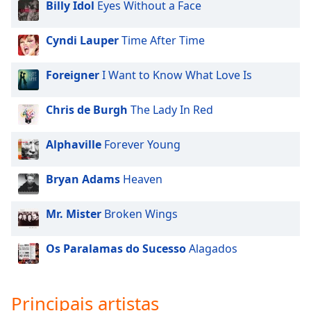
Billy Idol
Eyes Without a Face
dialog
window.
Escape
Cyndi Lauper
Time After Time
will
cancel
Foreigner
I Want to Know What Love Is
and
close
Chris de Burgh
The Lady In Red
the
window.
Alphaville
Forever Young
Text
Color
Bryan Adams
Heaven
Mr. Mister
Broken Wings
Opacity
Os Paralamas do Sucesso
Alagados
Text
Background
Color
Principais artistas