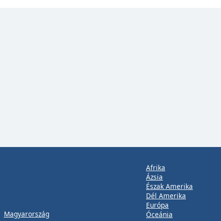
Afrika
Ázsia
Észak Amerika
Dél Amerika
Európa
Magyarország
Óceánia