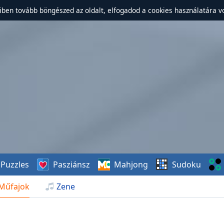
ben tovább böngészed az oldalt, elfogadod a cookies használatára v
Puzzles
Pasziánsz
Mahjong
Sudoku
Műfajok
Zene