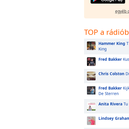
egyéb 
TOP a rádió
Hammer King
T
King
Fred Bakker
Kus
Chris Colston
Dr
Fred Bakker
Kij
De Sterren
Anita Rivera
Tu 
Lindsey Graha