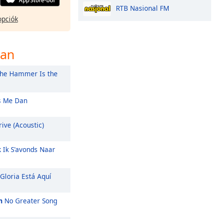
RTB Nasional FM
opciók
ban
he Hammer Is the
 Me Dan
ive (Acoustic)
k Ik S'avonds Naar
Gloria Está Aquí
m
No Greater Song