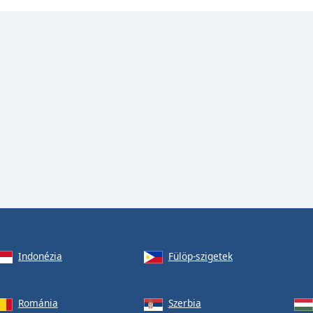
Indonézia
Fülöp-szigetek
Románia
Szerbia