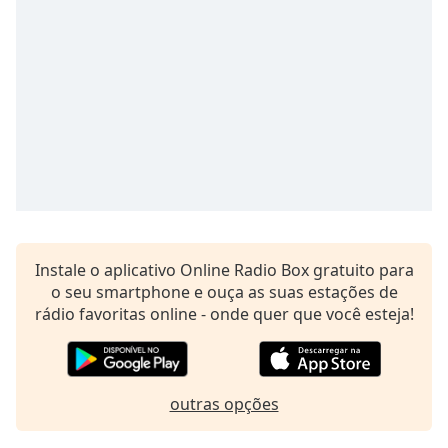
Time
-
-:-
1x
Playback
Rate
Chapters
Chapters
Descriptions
descriptions
Instale o aplicativo Online Radio Box gratuito para
off
,
o seu smartphone e ouça as suas estações de
selected
rádio favoritas online - onde quer que você esteja!
Subtitles
subtitles
outras opções
settings
,
opens