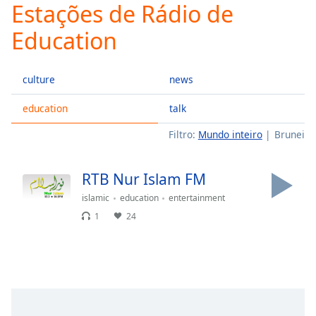
Estações de Rádio de
Play
Video
Education
Play
Skip
Backward
culture
news
Skip
Forward
Mute
education
talk
Current
Filtro:
Mundo inteiro
Brunei
Time
0:00
/
Duration
-:-
RTB Nur Islam FM
Loaded
:
0.00%
islamic
education
entertainment
Stream
1
24
Type
LIVE
Seek to
live,
currently
behind
live
LIVE
Remaining