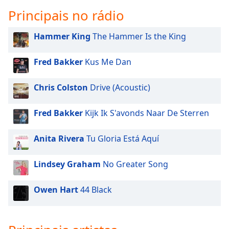
subtitles
Principais no rádio
settings
dialog
subtitles
Hammer King
The Hammer Is the King
off
,
selected
Fred Bakker
Kus Me Dan
Audio
Track
Chris Colston
Drive (Acoustic)
Picture-
Fred Bakker
Kijk Ik S'avonds Naar De Sterren
in-
Picture
Fullscreen
Anita Rivera
Tu Gloria Está Aquí
This
is
Lindsey Graham
No Greater Song
a
modal
window.
Owen Hart
44 Black
Beginning
of