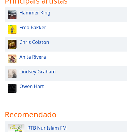
Principais artistas
dialog
window.
Hammer King
Escape
will
Fred Bakker
cancel
and
close
Chris Colston
the
window.
Anita Rivera
Text
Lindsey Graham
Color
Owen Hart
Opacity
Text
Recomendado
Background
Color
RTB Nur Islam FM