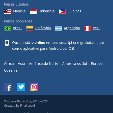
Países vizinhos
Malásia
Indonésia
Filipinas
Países populares
Brasil
Colômbia
Argentina
Peru
Ouça a
rádio online
em seu smartphone gratuitamente
com o aplicativo para
Android
ou
iOS
!
África
Ásia
América do Norte
América do Sul
Europa
Oceânia
© Online Radio Box, 2015-2026.
Created by
Final Level