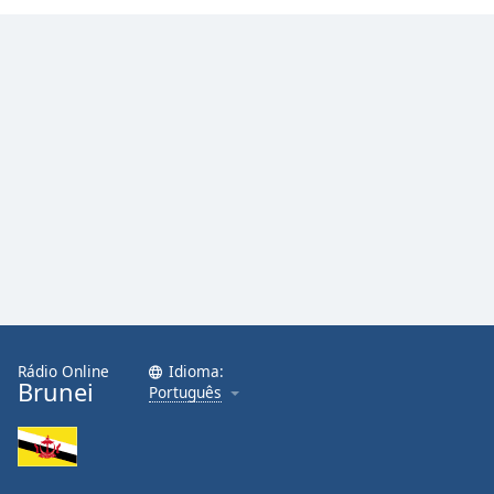
Family
Reset
Done
Close
Modal
Dialog
End
of
dialog
window.
Rádio Online
Idioma:
Brunei
Português