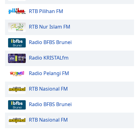
Opacity
RTB Pilihan FM
Caption
RTB Nur Islam FM
Area
Background
Radio BFBS Brunei
Color
Radio KRISTALfm
Opacity
Radio Pelangi FM
Font
RTB Nasional FM
Size
Radio BFBS Brunei
Text
Edge
RTB Nasional FM
Style
Font