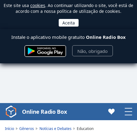
Este site usa
cookies
. Ao continuar utilizando o site, você está de
acordo com a nossa política de utilização de cookies.
Instale o aplicativo mobile gratuito
Online Radio Box
Não, obrigado
Online Radio Box
Video
Player
is
Início
Gêneros
Notícias e Debates
Education
loading.