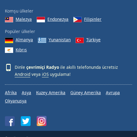
Komşu ülkeler
Malezya
Endonezya
Filipinler
Popüler ülkeler
Almanya
Yunanistan
Türkiye
Kıbrıs
Dinle
çevrimiçi Radyo
ile akıllı telefonunda ücretsiz
Android
veya
iOS
uygulama!
Afrika
Asya
Kuzey Amerika
Güney Amerika
Avrupa
Okyanusya