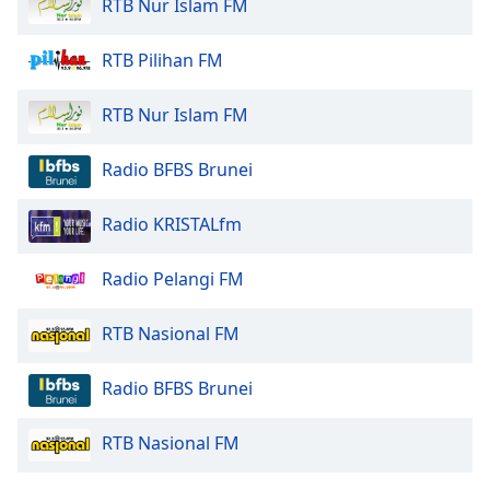
RTB Nur Islam FM
Opacity
RTB Pilihan FM
Caption
RTB Nur Islam FM
Area
Background
Radio BFBS Brunei
Color
Radio KRISTALfm
Opacity
Radio Pelangi FM
Font
RTB Nasional FM
Size
Radio BFBS Brunei
Text
Edge
RTB Nasional FM
Style