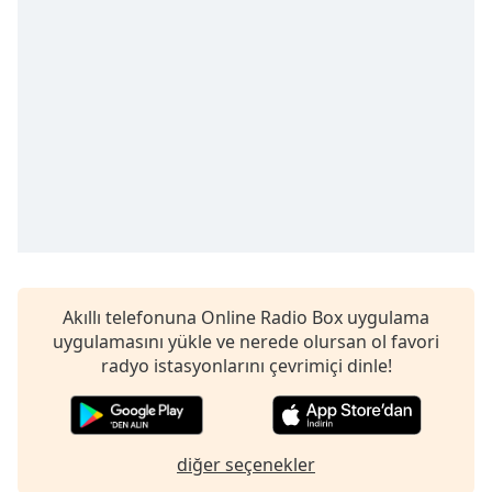
Remaining
Time
-
-:-
1x
Playback
Rate
Chapters
Chapters
Descriptions
descriptions
Akıllı telefonuna Online Radio Box uygulama
off
,
uygulamasını yükle ve nerede olursan ol favori
selected
radyo istasyonlarını çevrimiçi dinle!
Subtitles
subtitles
diğer seçenekler
settings
,