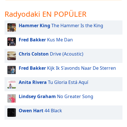
opens
subtitles
Radyodaki EN POPÜLER
settings
dialog
subtitles
Hammer King
The Hammer Is the King
off
,
selected
Fred Bakker
Kus Me Dan
Audio
Track
Chris Colston
Drive (Acoustic)
Picture-
Fred Bakker
Kijk Ik S'avonds Naar De Sterren
in-
Picture
Fullscreen
Anita Rivera
Tu Gloria Está Aquí
This
is
Lindsey Graham
No Greater Song
a
modal
window.
Owen Hart
44 Black
Beginning