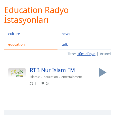
loading.
Education Radyo
Play
Video
İstasyonları
Play
Skip
Backward
culture
news
Skip
Forward
Mute
education
talk
Current
Filtre:
Tüm dünya
Brunei
Time
0:00
/
Duration
-:-
RTB Nur Islam FM
Loaded
:
0.00%
islamic
education
entertainment
Stream
1
24
Type
LIVE
Seek to
live,
currently
behind
live
LIVE