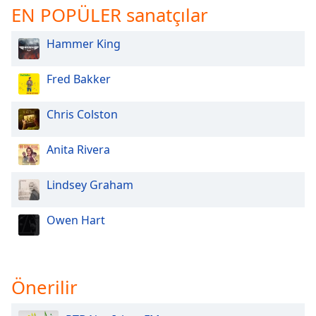
of
EN POPÜLER sanatçılar
dialog
window.
Hammer King
Escape
will
Fred Bakker
cancel
and
close
Chris Colston
the
window.
Anita Rivera
Text
Lindsey Graham
Color
Owen Hart
Opacity
Text
Önerilir
Background
Color