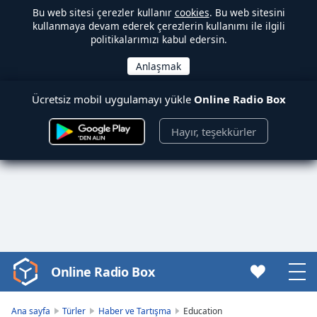
Bu web sitesi çerezler kullanır
cookies
. Bu web sitesini
kullanmaya devam ederek çerezlerin kullanımı ile ilgili
politikalarımızı kabul edersin.
Ücretsiz mobil uygulamayı yükle
Online Radio Box
Hayır, teşekkürler
Online Radio Box
Video
Player
is
Ana sayfa
Türler
Haber ve Tartışma
Education