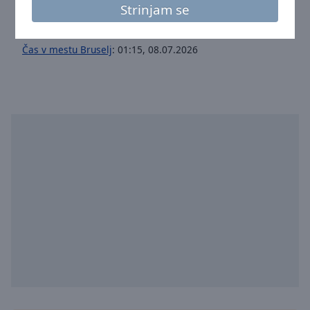
Strinjam se
Facebook:
@radiovibration
Instagram:
@vibrationfm
Čas v mestu Bruselj
:
01:15
,
08.07.2026