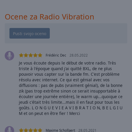
cancel
and
close
Ocene za Radio Vibration
the
window.
Text
Color
Frédéric Dec
28.05.2022
Je vous écoute depuis le début de votre radio. Très
Opacity
triste à l'époque quand j'ai quitté BXL, de ne plus
pouvoir vous capter sur la bande fm. C'est problème
résolu avec internet. Ce qui est génial avec vos
Text
diffusions : pas de pubs (vraiment génial), de la bonne
Background
zik (pas trop extrême sinon ce serait insupportable à
Color
écouter une journée entière), le warm up...quoique ce
jeudi c'était très limite...mais il en faut pour tous les
goûts. L O N G U E V I E A V I B R A T I O N, B E L G I U
Opacity
M et on peut en être fier ! Merci
Caption
Maxime Schollaert
28.05.2021