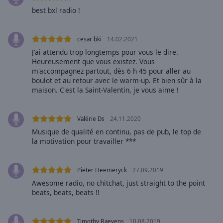
Area
best bxl radio !
Background
Color
cesar bki
14.02.2021
J'ai attendu trop longtemps pour vous le dire.
Opacity
Heureusement que vous existez. Vous
m'accompagnez partout, dès 6 h 45 pour aller au
boulot et au retour avec le warm-up. Et bien sûr à la
Font
maison. C'est la Saint-Valentin, je vous aime !
Size
Valérie Ds
24.11.2020
Text
Musique de qualité en continu, pas de pub, le top de
Edge
la motivation pour travailler ***
Style
Pieter Heemeryck
27.09.2019
Font
Awesome radio, no chitchat, just straight to the point
Family
beats, beats, beats !!
Reset
Timothy Baeyens
10.08.2019