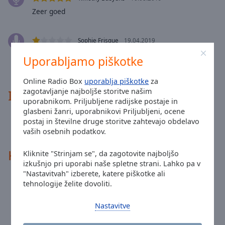
Done
Zeer goed
Close
Modal
Dialog
End
Sophie Frisque
19.04.2019
of
émission pour Eric? rien ne lui ressemble, et on ne
Uporabljamo piškotke
dialog
parle pas de lui,,, triste
window.
Online Radio Box
uporablja piškotke
za
zagotavljanje najboljše storitve našim
Informacije o radiu
uporabnikom. Priljubljene radijske postaje in
glasbeni žanri, uporabnikovi Priljubljeni, ocene
Vibration is an on air radio dedicated to underground
postaj in številne druge storitve zahtevajo obdelavo
electronic music. Available online 24/24, at Brussels on
107.2 FM and at Mons on 91.0 FM
vaših osebnih podatkov.
Kontakti radia
Kliknite "Strinjam se", da zagotovite najboljšo
izkušnjo pri uporabi naše spletne strani. Lahko pa v
"Nastavitvah" izberete, katere piškotke ali
Avenue Van Volxem, 364 1190 Brussels,
tehnologije želite dovoliti.
Naslov:
Belgium
Stran:
vibration.fm
Nastavitve
Email:
info@vibration.fm