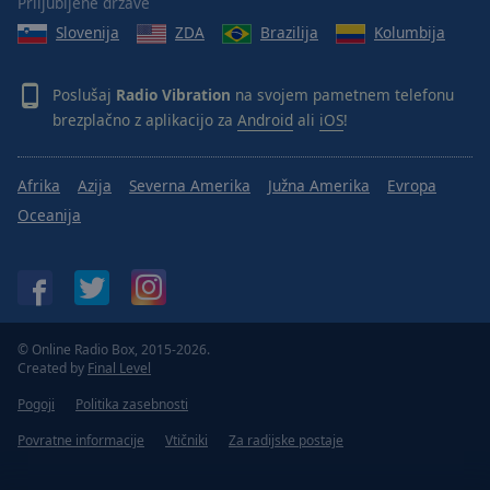
Priljubljene države
Slovenija
ZDA
Brazilija
Kolumbija
Poslušaj
Radio Vibration
na svojem pametnem telefonu
brezplačno z aplikacijo za
Android
ali
iOS
!
Afrika
Azija
Severna Amerika
Južna Amerika
Evropa
Oceanija
© Online Radio Box, 2015-2026.
Created by
Final Level
Pogoji
Politika zasebnosti
Povratne informacije
Vtičniki
Za radijske postaje