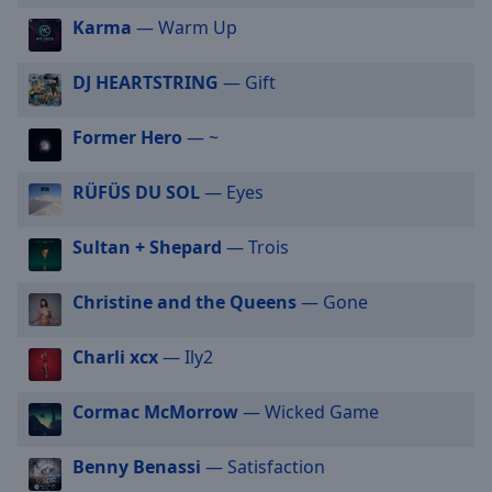
selected
Karma
— Warm Up
Audio
DJ HEARTSTRING
— Gift
Track
Picture-
Former Hero
— ~
in-
Picture
Fullscreen
RÜFÜS DU SOL
— Eyes
This
is
Sultan + Shepard
— Trois
a
modal
window.
Christine and the Queens
— Gone
Beginning
Charli xcx
— Ily2
of
dialog
Cormac McMorrow
— Wicked Game
window.
Escape
Benny Benassi
— Satisfaction
will