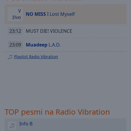
Playback
Rate
V
NO MISS
I Lost Myself
Chapters
živo
Chapters
23:12
MUST DIE! VIOLENCE
Descriptions
23:09
Muadeep
L.A.D.
descriptions
off
,
Playlist Radio Vibration
selected
Subtitles
subtitles
settings
,
opens
subtitles
TOP pesmi na Radio Vibration
settings
dialog
subtitles
Info B
off
,