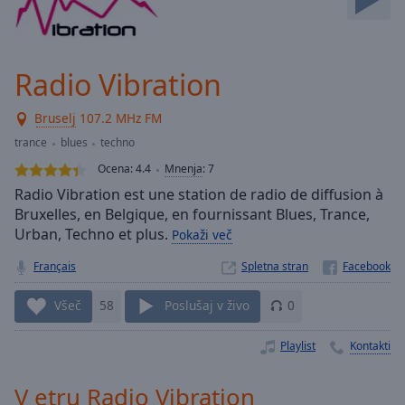
Skip
Forward
Mute
Current
Radio Vibration
Time
0:00
/
Bruselj
107.2 MHz FM
Duration
-:-
trance
blues
techno
Loaded
:
0.00%
Ocena:
4.4
Mnenja
:
7
Stream
Radio Vibration est une station de radio de diffusion à
Type
LIVE
Bruxelles, en Belgique, en fournissant Blues, Trance,
Seek to
Urban, Techno et plus.
Pokaži več
live,
currently
Français
Spletna stran
behind
live
LIVE
Remaining
Všeč
58
Poslušaj v živo
0
Time
-
-:-
Playlist
Kontakti
1x
V etru Radio Vibration