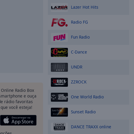
Lazer Hot Hits
Radio FG
Fun Radio
C-Dance
UNDR
ZZROCK
Online Radio Box
 smartphone e ouça
One World Radio
e rádio favoritas
 que você esteja!
Sunset Radio
DANCE TRAXX online
opções