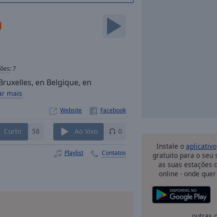
n
ções
:
7
Bruxelles, en Belgique, en
ar mais
Website
Curtir
58
Ao Vivo
0
Instale o
aplicativo
Playlist
Contatos
gratuito para o seu
as suas estações d
online - onde quer
outras 