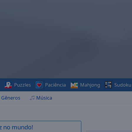
s
Puzzles
Paciência
Mahjong
Sudoku
Gêneros
Música
az no mundo!