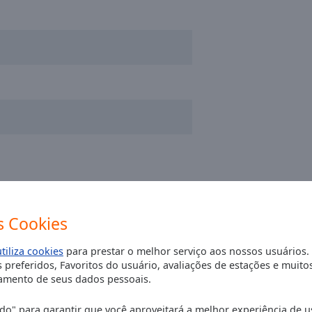
 Cookies
utiliza cookies
para prestar o melhor serviço aos nossos usuários.
 preferidos, Favoritos do usuário, avaliações de estações e muito
mento de seus dados pessoais.
o" para garantir que você aproveitará a melhor experiência de u
 à l'époque quand j'ai quitté BXL, de ne