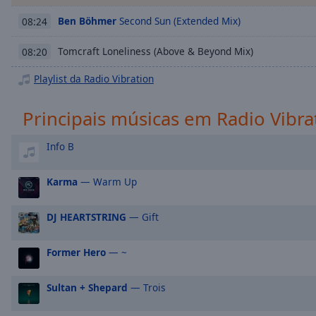
Chapters
Ben Böhmer
Second Sun (Extended Mix)
08:24
Descriptions
Tomcraft Loneliness (Above & Beyond Mix)
08:20
descriptions
off
,
Playlist da Radio Vibration
selected
Principais músicas em Radio Vibra
Subtitles
subtitles
Info B
settings
,
opens
Karma
— Warm Up
subtitles
settings
DJ HEARTSTRING
— Gift
dialog
subtitles
off
,
Former Hero
— ~
selected
Sultan + Shepard
— Trois
Audio
Track