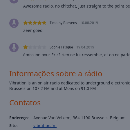
Opacity
Awesome radio, no chitchat, just straight to the point bea
Font
Timothy Baeyens
10.08.2019
Size
Zeer goed
Text
Sophie Frisque
19.04.2019
Edge
émission pour Eric? rien ne lui ressemble, et on ne parle 
Style
Informações sobre a rádio
Font
Family
Vibration is an on air radio dedicated to underground electronic
Brussels on 107.2 FM and at Mons on 91.0 FM
Contatos
Reset
Done
Close
Endereço:
Avenue Van Volxem, 364 1190 Brussels, Belgium
Modal
Dialog
Site:
vibration.fm
End