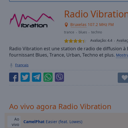
/
Duration
-:-
Radio Vibratio
Loaded
:
0.00%
Bruxelas
107.2 MHz FM
0:00
trance
blues
techno
Stream
Type
LIVE
Avaliação:
4.4
Avalia
Seek to
Radio Vibration est une station de radio de diffusion à 
live,
fournissant Blues, Trance, Urban, Techno et plus.
Mostr
currently
behind
live
LIVE
Français
Remaining
Time
-
-:-
1x
Playback
Ao vivo agora Radio Vibration
Rate
Chapters
Ao
CamelPhat
Easier (feat. Lowes)
vivo