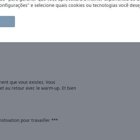
nfigurações" e selecione quais cookies ou tecnologias você desej
 résolu avec internet. Ce qui est génial
a bonne zik (pas trop extrême sinon ce
arm up...quoique ce jeudi c'était très
 I E A V I B R A T I O N, B E L G I U M et
ment que vous existez. Vous
et au retour avec le warm-up. Et bien
otivation pour travailler ***