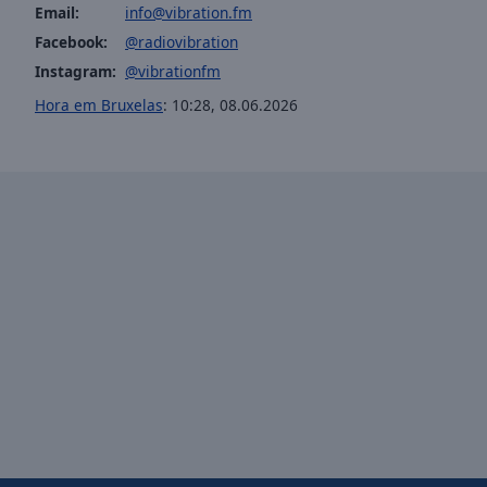
Email:
info@vibration.fm
of
dialog
Facebook:
@radiovibration
window.
Instagram:
@vibrationfm
Hora em Bruxelas
:
10:28
,
08.06.2026