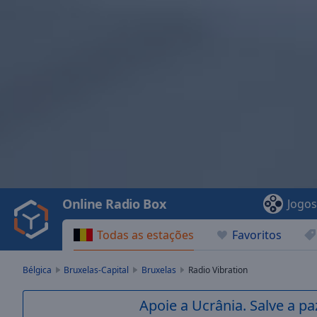
Video
Player
is
loading.
Play
Video
Online Radio Box
Jogo
Play
Skip
Todas as estações
Favoritos
Backward
Skip
Forward
Bélgica
Bruxelas-Capital
Bruxelas
Radio Vibration
Mute
Current
Apoie a Ucrânia. Salve a p
Time
0:00