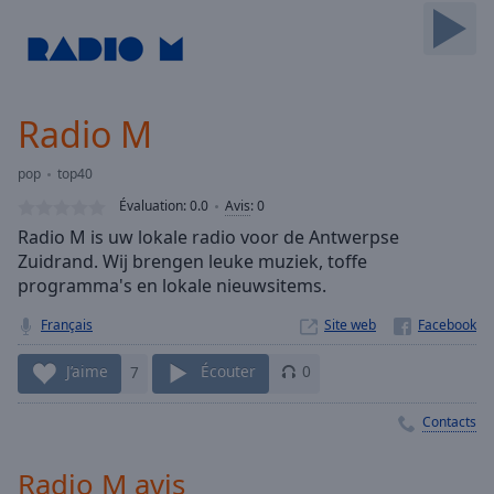
Skip
Forward
Mute
Current
Time
0:00
Radio M
/
Duration
-:-
pop
top40
Loaded
:
0.00%
Évaluation:
0.0
Avis
:
0
Stream
Radio M is uw lokale radio voor de Antwerpse
Type
LIVE
Zuidrand. Wij brengen leuke muziek, toffe
Seek to
programma's en lokale nieuwsitems.
live,
currently
Français
Site web
behind
live
LIVE
Remaining
J’aime
7
Écouter
0
Time
-
-:-
Contacts
1x
Radio M avis