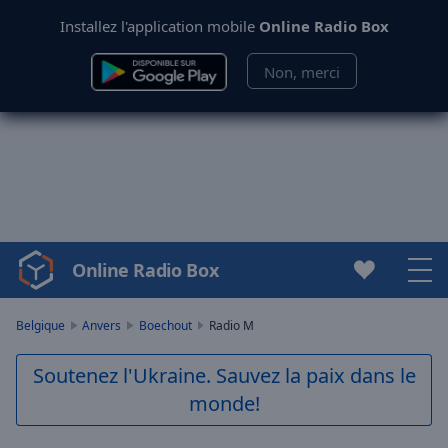
Installez l'application mobile
Online Radio Box
Non, merci
Online Radio Box
Video
Player
is
Belgique
Anvers
Boechout
Radio M
loading.
Play
Soutenez l'Ukraine. Sauvez la paix dans le
Video
monde!
Play
Skip
Backward