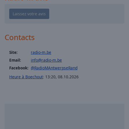
Playback
Rate
Chapters
Chapters
Contacts
Descriptions
descriptions
Site:
radio-m.be
off
,
Email:
info@radio-m.be
selected
Facebook:
@RadioMAntwerpseRand
Subtitles
Heure à Boechout
:
13:20
,
08.10.2026
subtitles
settings
,
opens
subtitles
settings
dialog
subtitles
off
,