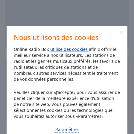
selected
Audio
Track
Picture-
Nous utilisons des cookies
in-
Picture
Online Radio Box
utilise des cookies
afin d'offrir le
Fullscreen
This
meilleur service à nos utilisateurs. Les stations de
radio et les genres musicaux préférés, les favoris de
is
Installez
l'application
gratuite Online Radio Box
l'utilisateur, les critiques de stations et de
a
pour votre téléphone intelligent et d'écouter vos
nombreux autres services nécessitent le traitement
modal
stations de radio préférées en ligne où que vous
de vos données personnelles.
window.
soyez!
Veuillez cliquer sur «J'accepte» pour vous assurer de
Beginning
bénéficier de la meilleure expérience d'utilisation
of
de notre site web. Vous pouvez également
dialog
sélectionner les cookies ou les technologies que
autres options
window.
vous souhaitez autoriser sous «Paramètres».
Escape
will
Paramètres