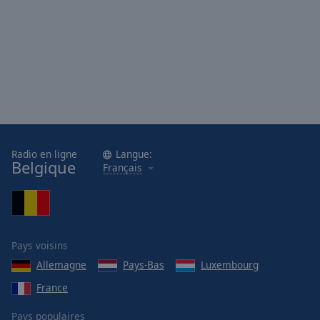
Area
Background
Color
Opacity
Font
Size
Radio en ligne
Langue:
Belgique
Français
Text
Edge
Style
Pays voisins
Font
Allemagne
Pays-Bas
Luxembourg
Family
France
Reset
Pays populaires