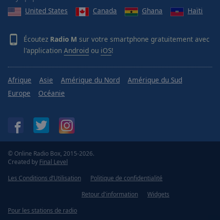
Done
United States
Canada
Ghana
Haïti
Close
Modal
Dialog
Écoutez
Radio M
sur votre smartphone gratuitement avec
End
l'application
Android
ou
iOS
!
of
dialog
window.
Afrique
Asie
Amérique du Nord
Amérique du Sud
Europe
Océanie
© Online Radio Box, 2015-2026.
Created by
Final Level
Les Conditions d’Utilisation
Politique de confidentialité
Retour d'information
Widgets
Pour les stations de radio