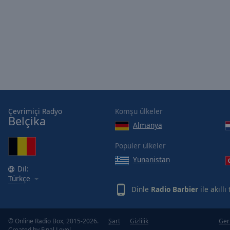
of
dialog
window.
Çevrimiçi Radyo
Komşu ülkeler
Belçika
Almanya
Popüler ülkeler
Yunanistan
Dil:
Türkçe
Dinle
Radio Barbier
ile akıll
© Online Radio Box, 2015-2026.
Şart
Gizlilik
Geri
Created by
Final Level