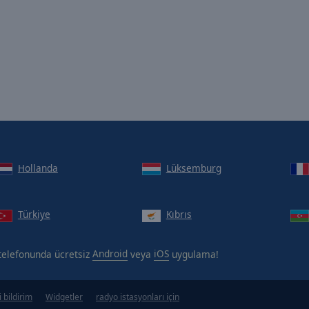
Hollanda
Lüksemburg
Türkiye
Kıbrıs
ı telefonunda ücretsiz
Android
veya
iOS
uygulama!
 bildirim
Widgetler
radyo istasyonları için