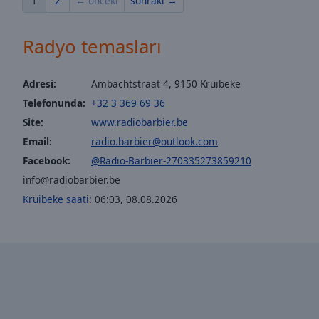
1
2
← önceki
sonraki →
Opacity
Radyo temasları
Font
Size
Adresi:
Ambachtstraat 4, 9150 Kruibeke
Telefonunda:
+32 3 369 69 36
Text
Site:
www.radiobarbier.be
Edge
Email:
radio.barbier@outlook.com
Style
Facebook:
@Radio-Barbier-270335273859210
info@radiobarbier.be
Font
Kruibeke saati
:
06:03
,
08.08.2026
Family
Reset
Done
Close
Modal
Dialog
End