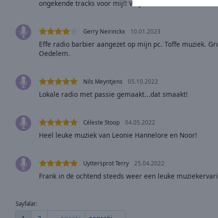
window.
ongekende tracks voor mij!! Vinyl 4 life. Tot de noste! 
Text
Gerry Neirinckx
10.01.2023
Color
Effe radio barbier aangezet op mijn pc. Toffe muziek. G
Oedelem.
Opacity
Nils Meyntjens
05.10.2022
Text
Lokale radio met passie gemaakt...dat smaakt!
Background
Color
Céleste Stoop
04.05.2022
Heel leuke muziek van Leonie Hannelore en Noor!
Opacity
Uyttersprot Terry
25.04.2022
Caption
Frank in de ochtend steeds weer een leuke muziekervar
Area
Background
Color
Sayfalar: