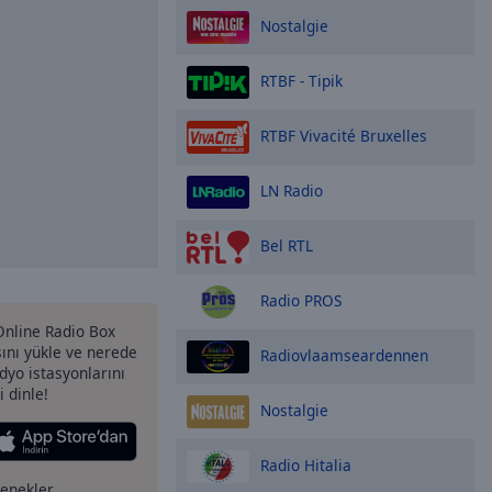
Nostalgie
RTBF - Tipik
RTBF Vivacité Bruxelles
LN Radio
Bel RTL
Radio PROS
 Online Radio Box
nı yükle ve nerede
Radiovlaamseardennen
adyo istasyonlarını
i dinle!
Nostalgie
Radio Hitalia
çenekler