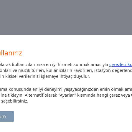
 en vanaf NU OOK TE BELUISTEREN via
llanırız
larak kullanıcılarımıza en iyi hizmeti sunmak amacıyla
çerezleri ku
onları ve müzik türleri, kullanıcıların Favorileri, istasyon değerlen
ft om hun kunnen te laten horen en
n kişisel verilerinizi işlemeye ihtiyaç duyulur.
anma konusunda en iyi deneyimi yaşayacağınızdan emin olmak amac
 tıklayın. Alternatif olarak "Ayarlar" kısmında hangi çerez veya t
seçebilirsiniz.
rum
ckkeuze! Zo goed als allemaal