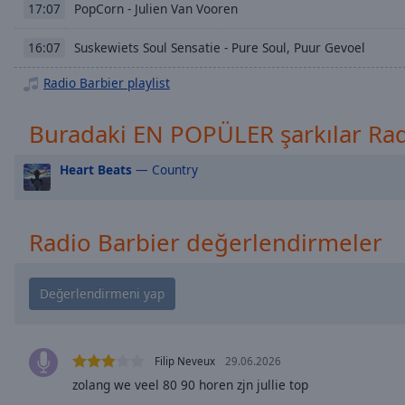
Chapters
PopCorn - Julien Van Vooren
17:07
Descriptions
Suskewiets Soul Sensatie - Pure Soul, Puur Gevoel
16:07
descriptions
Radio Barbier playlist
off
,
selected
Buradaki EN POPÜLER şarkılar Rad
Subtitles
Heart Beats
— Country
subtitles
settings
,
opens
Radio Barbier değerlendirmeler
subtitles
settings
dialog
subtitles
off
,
selected
Filip Neveux
29.06.2026
Audio
zolang we veel 80 90 horen zjn jullie top
Track