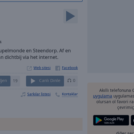
4
 Rupelmonde en Steendorp. Af en
dichtbij via het internet.
Web sitesi
ğen
19
Canlı Dinle
0
Akıllı telefonuna
Şarkılar listesi
Kontaklar
uygulama
uygulaması
olursan ol favori r
çevrimiç
diğer se