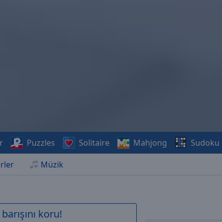
r
Puzzles
Solitaire
Mahjong
Sudoku
rler
Müzik
barışını koru!