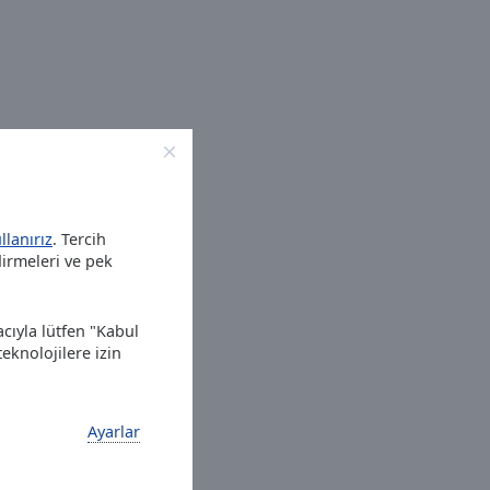
llanırız
. Tercih
dirmeleri ve pek
ıyla lütfen "Kabul
eknolojilere izin
Ayarlar