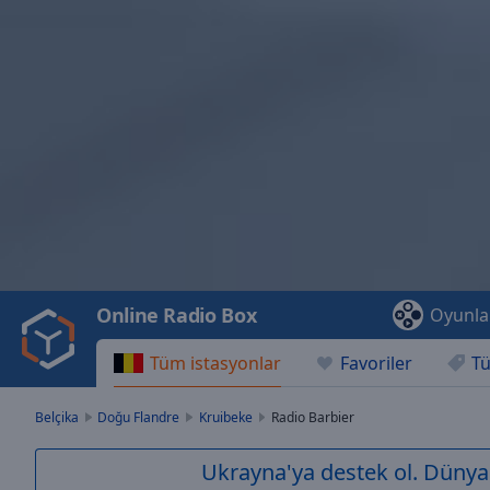
Video
Player
is
loading.
Play
Video
Online Radio Box
Oyunla
Play
Skip
Tüm istasyonlar
Favoriler
Tü
Backward
Skip
Forward
Belçika
Doğu Flandre
Kruibeke
Radio Barbier
Mute
Current
Ukrayna'ya destek ol. Dünya 
Time
0:00