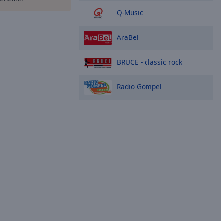
Q-Music
AraBel
BRUCE - classic rock
Radio Gompel