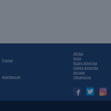
Afrika
Asya
Fransa
Kuzey Amerika
Güney Amerika
Avrupa
Azerbaycan
Okyanusya