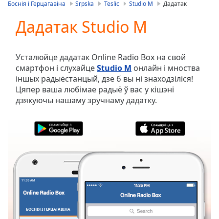
is
Боснія і Герцагавіна
Srpska
Teslic
Studio M
Дадатак
loading.
Дадатак Studio M
Play
Video
Play
Skip
Усталюйце дадатак Online Radio Box на свой
Backward
смартфон і слухайце
Studio M
онлайн і мноства
Skip
іншых радыёстанцый, дзе б вы ні знаходзіліся!
Forward
Цяпер ваша любімае радыё ў вас у кішэні
Mute
дзякуючы нашаму зручнаму дадатку.
Current
Time
0:00
/
Duration
-:-
Loaded
:
0.00%
Stream
Type
LIVE
Seek to
live,
currently
БОСНІЯ І ГЕРЦАГАВІНА
ВЫБРАНАЕ
behind
live
LIVE