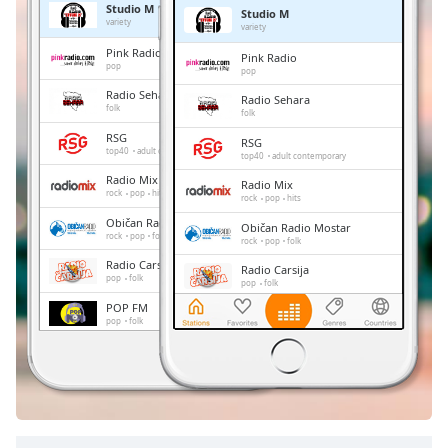
Studio M
Studio M
Remaining
variety
variety
Time
-
Pink Radio
Pink Radio
-:-
pop
pop
Radio Sehara
Radio Sehara
1x
folk
folk
Playback
RSG
RSG
Rate
top40
adult contemporary
top40
adult contemporary
Radio Mix
Chapters
Radio Mix
rock
pop
hits
rock
pop
hits
Chapters
Običan Radio Mostar
Običan Radio Mostar
rock
pop
folk
rock
pop
folk
Descriptions
Radio Carsija
Radio Carsija
pop
folk
pop
folk
descriptions
POP FM
POP FM
off
,
pop
folk
pop
folk
selected
Posusje
Posusje
dance
rock
blues
jazz
folk
classic
dance
rock
blues
jazz
folk
hip-hop
country
alternative
ethnic
classic
hip-hop
country
Subtitles
alternative
ethnic
subtitles
settings
,