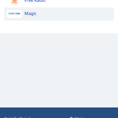
Free Radio
Color
Magic
Opacity
Caption
Area
Background
Color
Opacity
Font
Size
Text
Edge
Style