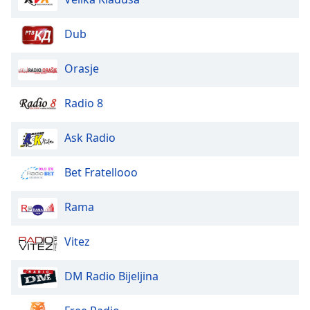
Beginning
of
dialog
Dub
window.
Escape
Orasje
will
cancel
Radio 8
and
close
Ask Radio
the
window.
Bet Fratellooo
Text
Color
Rama
Opacity
Vitez
DM Radio Bijeljina
Text
Background