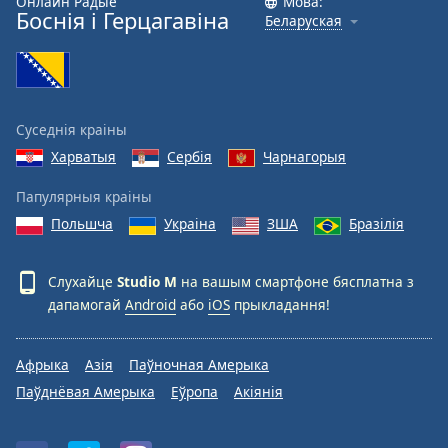
Онлайн Радыё
Мова:
Боснія і Герцагавіна
Беларуская
Font
Family
Reset
Суседнія краіны
Done
Харватыя
Сербія
Чарнагорыя
Close
Modal
Dialog
Папулярныя краіны
End
Польшча
Украіна
ЗША
Бразілія
of
dialog
window.
Слухайце
Studio M
на вашым смартфоне бясплатна з
дапамогай
Android
або
iOS
прыкладання!
Афрыка
Азія
Паўночная Амерыка
Паўднёвая Амерыка
Еўропа
Акіянія