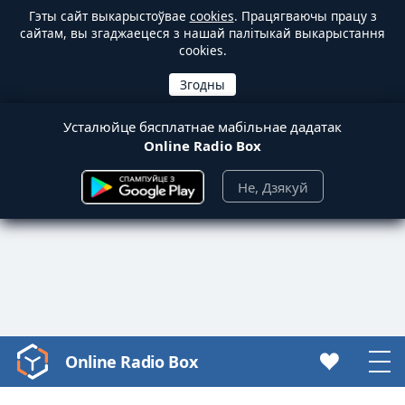
Гэты сайт выкарыстоўвае
cookies
. Працягваючы працу з
сайтам, вы згаджаецеся з нашай палітыкай выкарыстання
cookies.
Усталюйце бясплатнае мабільнае дадатак
Online Radio Box
Не, Дзякуй
Online Radio Box
Video
Player