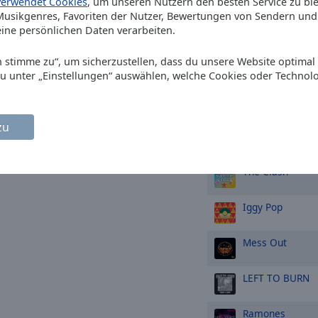
verwendet Cookies
, um unseren Nutzern den besten Service zu bi
Friendly Fire
Pa
usikgenres, Favoriten der Nutzer, Bewertungen von Sendern und 
ine persönlichen Daten verarbeiten.
The Clash
The M
Ich stimme zu“, um sicherzustellen, dass du unsere Website optimal
du unter „Einstellungen“ auswählen, welche Cookies oder Technol
Billy Talent
Rust
zu
TOP-Künstle
The Clash
Iggy Pop
Mess Out
LEFT TO BURN
Ramones