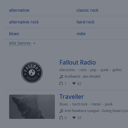
/
Duration
-:-
alternative
classic rock
Loaded
:
0.00%
alternative rock
hard rock
0:00
blues
indie
Stream
Type
LIVE
Alle Genres
Seek to
live,
currently
behind
Fallout Radio
live
LIVE
Remaining
electronic
rock
pop
punk
gothic
Time
-
Kraftwerk - das Modell
-:-
1
62
1x
Traveller
Playback
blues
hard rock
metal
punk
Rate
Anti-Nowhere League - Going Down (Live
0
37
Chapters