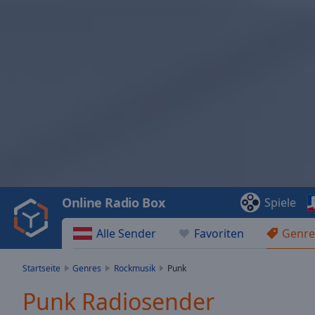
Video
Player
is
loading.
Play
Video
Online Radio Box
Spiele
Play
Skip
Alle Sender
Favoriten
Genre
Backward
Skip
Forward
Startseite
Genres
Rockmusik
Punk
Mute
Current
Punk Radiosender
Time
0:00