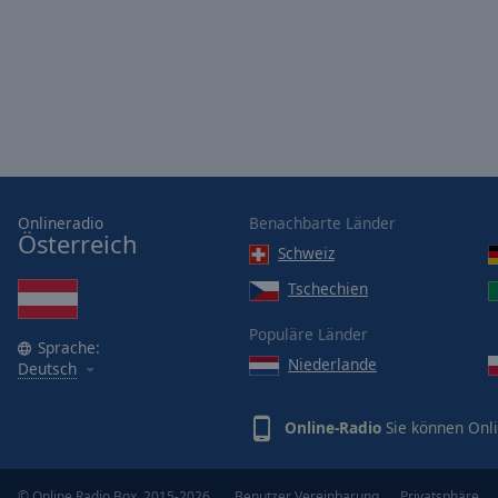
Opacity
Font
Size
Text
Edge
Onlineradio
Benachbarte Länder
Style
Österreich
Schweiz
Tschechien
Font
Family
Populäre Länder
Sprache:
Niederlande
Deutsch
Reset
Done
Online-Radio
Sie können Onli
Close
Modal
Dialog
End
© Online Radio Box, 2015-2026.
Benutzer Vereinbarung
Privatsphäre