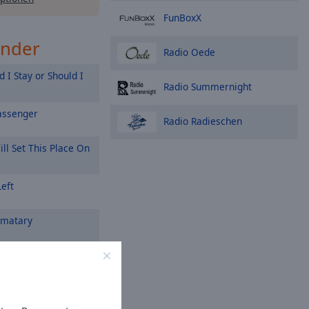
FunBoxX
ender
Radio Oede
 I Stay or Should I
Radio Summernight
assenger
Radio Radieschen
ll Set This Place On
eft
ematary
 Is a Punk Rocker