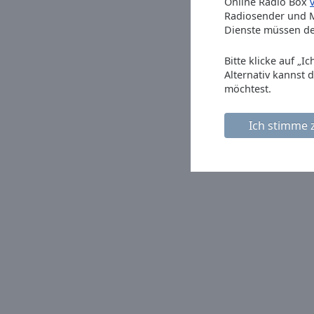
Online Radio Box
Radiosender und M
Picture-
in-
Dienste müssen de
Picture
Fullscreen
Bitte klicke auf „
This
Alternativ kannst 
is
möchtest.
a
modal
Ich stimme 
window.
Beginning
of
dialog
window.
Escape
will
cancel
and
close
the