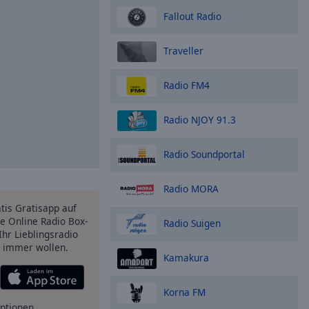
Fallout Radio
Traveller
Radio FM4
Radio NJOY 91.3
Radio Soundportal
Radio MORA
atis Gratisapp auf
e Online Radio Box-
Radio Suigen
Ihr Lieblingsradio
e immer wollen.
Kamakura
Korna FM
ptionen