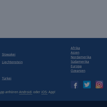
Afrika
Asien
Slowakei
Nordamerika
Südamerika
Liechtenstein
Europa
Ozeanien
Türkei
-App anhören
Android-
oder
iOS-
App!