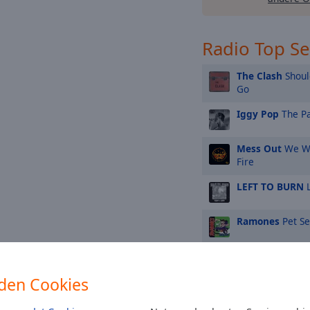
Radio Top S
The Clash
Should
Go
Iggy Pop
The P
Mess Out
We Wi
Fire
LEFT TO BURN
L
Ramones
Pet S
Ramones
Sheena
den Cookies
Hallucination
...