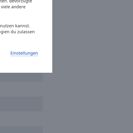
eten. Bevorzugte
rk
viele andere
agnificent Seven
 nutzen kannst.
ogien du zulassen
ed from the Rain
Einstellungen
r