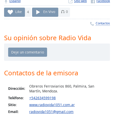
Remaining
Español
Sitio web
Time
-
-:-
Like
4
En Vivo
0
1x
Contactos
Playback
Rate
Su opinión sobre Radio Vida
Chapters
Chapters
Descriptions
Contactos de la emisora
descriptions
off
,
selected
Obreros Ferroviarios 860, Palmira, San
Dirección:
Martín, Mendoza.
Subtitles
Teléfono:
+542634599198
subtitles
Sitio:
www.radiovida1051.com.ar
settings
,
Email:
radiovida1051@gmail.com