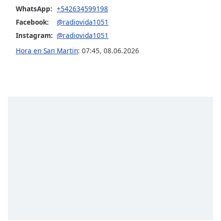
opens
WhatsApp:
+542634599198
subtitles
settings
Facebook:
@radiovida1051
dialog
Instagram:
@radiovida1051
subtitles
Hora en San Martin
:
07:45
,
08.06.2026
off
,
selected
Audio
Track
Picture-
in-
Picture
Fullscreen
This
is
a
modal
window.
Beginning