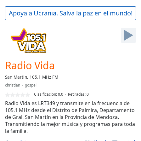
loading.
Play
Apoya a Ucrania. Salva la paz en el mundo!
Video
Play
Skip
Backward
Skip
Forward
Mute
Current
Radio Vida
Time
0:00
/
San Martin, 105.1 MHz FM
Duration
-:-
christian
gospel
Loaded
:
0.00%
Clasificacion:
0.0
Retiradas
:
0
Stream
Radio Vida es LRT349 y transmite en la frecuencia de
Type
LIVE
105.1 MHz desde el Distrito de Palmira, Departamento
de Gral. San Martín en la Provincia de Mendoza.
Seek to
live,
Transmitiendo la mejor música y programas para toda
currently
la familia.
behind
live
LIVE