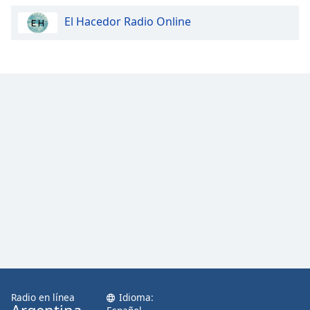
Font
El Hacedor Radio Online
Family
Reset
Done
Close
Modal
Dialog
End
of
dialog
window.
Radio en línea
Idioma: