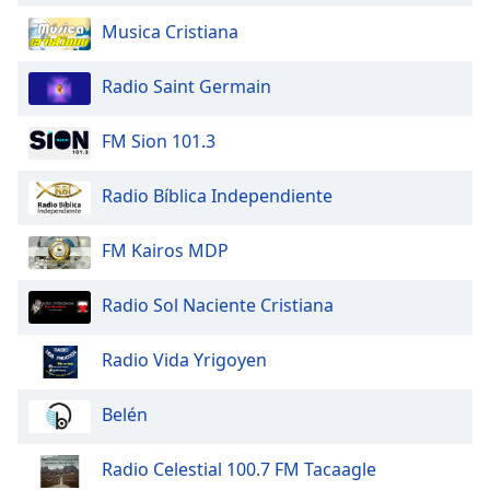
Musica Cristiana
Opacity
Radio Saint Germain
Caption
Area
FM Sion 101.3
Background
Color
Radio Bíblica Independiente
Opacity
FM Kairos MDP
Radio Sol Naciente Cristiana
Font
Size
Radio Vida Yrigoyen
Text
Belén
Edge
Style
Radio Celestial 100.7 FM Tacaagle