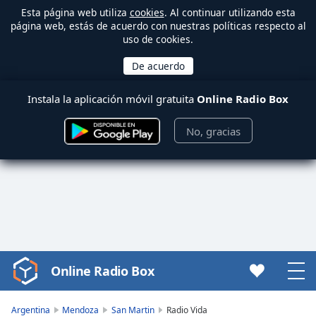
Esta página web utiliza
cookies
. Al continuar utilizando esta
página web, estás de acuerdo con nuestras políticas respecto al
uso de cookies.
Instala la aplicación móvil gratuita
Online Radio Box
No, gracias
Online Radio Box
Video
Player
is
Argentina
Mendoza
San Martin
Radio Vida