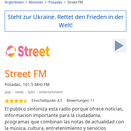
is
Argentinien
Misiones
Posadas
Street FM
loading.
Play
Steht zur Ukraine. Rettet den Frieden in der
Video
Welt!
Play
Skip
Backward
Skip
Forward
Mute
Current
Time
0:00
Street FM
/
Duration
-:-
Posadas, 101.5 MHz FM
Loaded
:
pop
news
latin
entertainment
0.00%
Stream
Einschaltquote:
4.5
Bewertungen
:
11
Type
LIVE
El publico sintoniza esta radio porque ofrece noticias,
Seek to
informacion importante para la ciudadania,
live,
programas que combinan las notas de actualidad con
currently
behind
la música, cultura, entretenimiento y servicios
live
LIVE