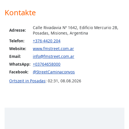
Color
Kontakte
Opacity
Calle Rivadavia Nº 1642, Edificio Mercurio 2B,
Adresse:
Posadas, Misiones, Argentina
Caption
Area
Telefon:
+376-4420 204
Background
Website:
www.fmstreet.com.ar
Color
Email:
info@fmstreet.com.ar
WhatsApp:
+03764658000
Opacity
Facebook:
@StreetCaminaconvos
Ortszeit in Posadas
:
02:31
,
08.08.2026
Font
Size
Text
Edge
Style