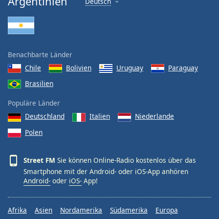
Argentinien
Deutsch
Benachbarte Länder
Chile
Bolivien
Uruguay
Paraguay
Brasilien
Populäre Länder
Deutschland
Italien
Niederlande
Polen
Street FM
Sie können Online-Radio kostenlos über das
Smartphone mit der Android- oder iOS-App anhören
Android-
oder
iOS-
App!
Afrika
Asien
Nordamerika
Südamerika
Europa