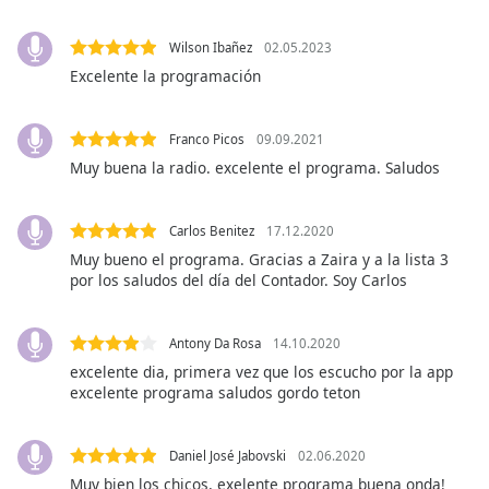
opens
subtitles
Wilson Ibañez
02.05.2023
settings
Excelente la programación
dialog
subtitles
off
,
Franco Picos
09.09.2021
selected
Muy buena la radio. excelente el programa. Saludos
Audio
Track
Carlos Benitez
17.12.2020
Muy bueno el programa. Gracias a Zaira y a la lista 3
Picture-
por los saludos del día del Contador. Soy Carlos
in-
Picture
Fullscreen
This
Antony Da Rosa
14.10.2020
is
excelente dia, primera vez que los escucho por la app
a
excelente programa saludos gordo teton
modal
window.
Daniel José Jabovski
02.06.2020
Muy bien los chicos, exelente programa buena onda!