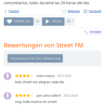
comunitarios, todo, durante las 24 horas del dia.
Remaining
Time
-
Español
Webseite
-:-
Gefällt mir
72
Hören
1
1x
Playback
Kontakte
Rate
Bewertungen von Street FM
Chapters
Chapters
Descriptions
descriptions
off
,
mateo mejura
18.07.2025
selected
hola street me alegran cada dia
Subtitles
Juan Carlos Gaillard
28.02.2024
subtitles
muy linda musica en street
settings
,