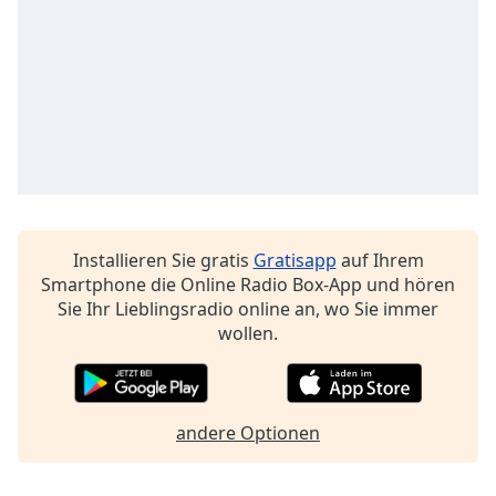
Font
Family
Reset
Done
Close
Modal
Dialog
End
Installieren Sie gratis
Gratisapp
auf Ihrem
of
Smartphone die Online Radio Box-App und hören
dialog
Sie Ihr Lieblingsradio online an, wo Sie immer
window.
wollen.
andere Optionen