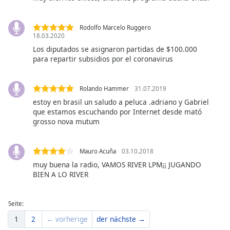
Beginning
of
dialog
Rodolfo Marcelo Ruggero
window.
18.03.2020
Escape
Los diputados se asignaron partidas de $100.000
will
para repartir subsidios por el coronavirus
cancel
and
Rolando Hammer
31.07.2019
close
estoy en brasil un saludo a peluca .adriano y Gabriel
the
que estamos escuchando por Internet desde mató
window.
grosso nova mutum
Text
Color
Mauro Acuña
03.10.2018
muy buena la radio, VAMOS RIVER LPM¡¡ JUGANDO
BIEN A LO RIVER
Opacity
Seite:
Text
1
2
← vorherige
der nächste →
Background