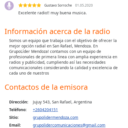
Gustavo Sorroche
01.05.2020
Opacity
Excelente radio!! muy buena musica.
Información acerca de la radio
Caption
Area
Somos un equipo que trabaja con el objetivo de ofrecer la
Background
mejor opción radial en San Rafael, Mendoza. En
Color
GrupoLíder Mendoza! contamos con un equipo de
profesionales de primera linea con amplia experiencia en
radios y publicidad, cumpliendo así las necesidades
Opacity
comunicacionales considerando la calidad y excelencia de
cada uno de nuestros
Font
Contactos de la emisora
Size
Dirección:
Jujuy 543, San Rafael, Argentina
Text
Teléfono:
+2604204151
Edge
Style
Sitio:
grupolidermendoza.com
Email:
grupolidercomunicaciones@gmail.com