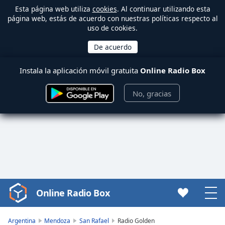
Esta página web utiliza
cookies
. Al continuar utilizando esta
página web, estás de acuerdo con nuestras políticas respecto al
uso de cookies.
Instala la aplicación móvil gratuita
Online Radio Box
No, gracias
Online Radio Box
Video
Player
is
Argentina
Mendoza
San Rafael
Radio Golden