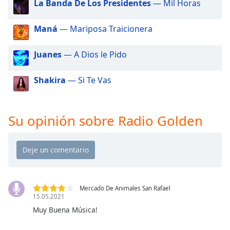
La Banda De Los Presidentes
— Mil Horas
of
dialog
window.
Maná
— Mariposa Traicionera
Escape
will
Juanes
— A Dios le Pido
cancel
and
Shakira
— Si Te Vas
close
the
window.
Su opinión sobre Radio Golden
Text
Color
Opacity
Mercado De Animales San Rafael
15.05.2021
Text
Muy Buena Música!
Background
Color