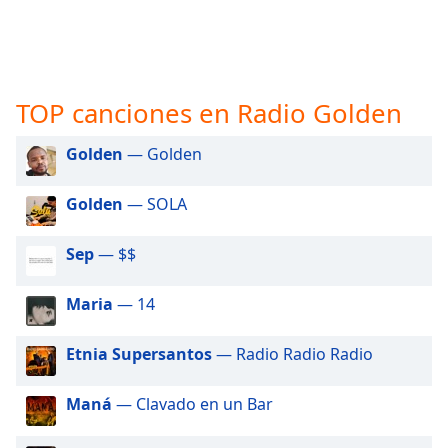
opens
subtitles
settings
dialog
subtitles
TOP canciones en Radio Golden
off
,
selected
Golden
— Golden
Audio
Track
Golden
— SOLA
Picture-
in-
Sep
— $$
Picture
Fullscreen
This
Maria
— 14
is
a
Etnia Supersantos
— Radio Radio Radio
modal
window.
Maná
— Clavado en un Bar
Beginning