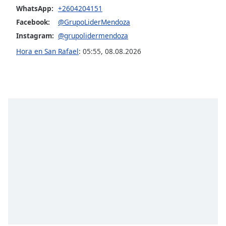
WhatsApp:
+2604204151
Font
Family
Facebook:
@GrupoLiderMendoza
Instagram:
@grupolidermendoza
Hora en San Rafael
:
05:55
,
08.08.2026
Reset
Done
Close
Modal
Dialog
End
of
dialog
window.