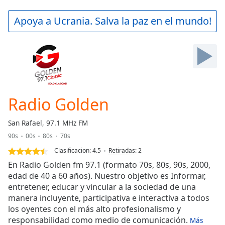
loading.
Play
Apoya a Ucrania. Salva la paz en el mundo!
Video
Play
Skip
Backward
Skip
Forward
Mute
Current
Radio Golden
Time
0:00
/
San Rafael, 97.1 MHz FM
Duration
-:-
90s
00s
80s
70s
Loaded
:
0.00%
Clasificacion:
4.5
Retiradas
:
2
Stream
En Radio Golden fm 97.1 (formato 70s, 80s, 90s, 2000,
Type
LIVE
edad de 40 a 60 años). Nuestro objetivo es Informar,
entretener, educar y vincular a la sociedad de una
Seek to
live,
manera incluyente, participativa e interactiva a todos
currently
los oyentes con el más alto profesionalismo y
behind
live
LIVE
responsabilidad como medio de comunicación.
Más