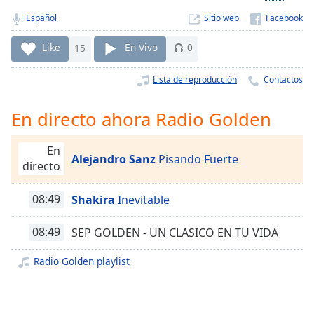
Remaining
Time
-
Español
Sitio web
-:-
Like
15
En Vivo
0
1x
Lista de reproducción
Contactos
Playback
Rate
En directo ahora Radio Golden
Chapters
Chapters
En
Alejandro Sanz
Pisando Fuerte
directo
Descriptions
descriptions
08:49
Shakira
Inevitable
off
,
selected
08:49
SEP GOLDEN - UN CLASICO EN TU VIDA
Subtitles
Radio Golden playlist
subtitles
settings
,