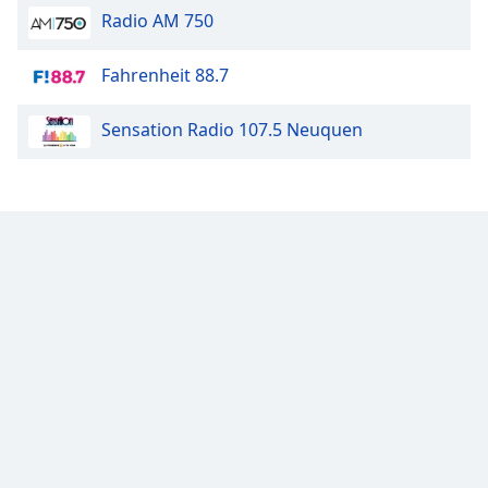
Radio AM 750
Opacity
Fahrenheit 88.7
Caption
Sensation Radio 107.5 Neuquen
Area
Background
Color
Opacity
Font
Size
Text
Edge
Style