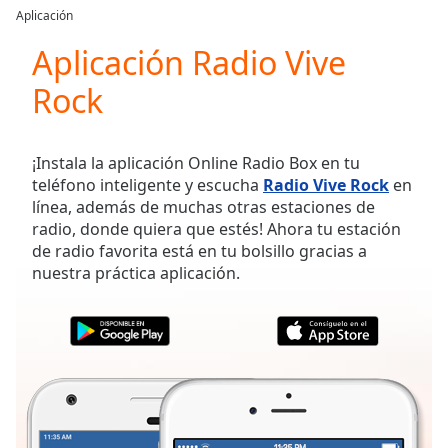
loading.
Aplicación
Play
Video
Aplicación Radio Vive
Play
Rock
Skip
Backward
Skip
Forward
¡Instala la aplicación Online Radio Box en tu
Mute
teléfono inteligente y escucha
Radio Vive Rock
en
Current
línea, además de muchas otras estaciones de
Time
0:00
radio, donde quiera que estés! Ahora tu estación
/
de radio favorita está en tu bolsillo gracias a
Duration
-:-
nuestra práctica aplicación.
Loaded
:
0.00%
Stream
Type
LIVE
Seek to
live,
currently
behind
live
LIVE