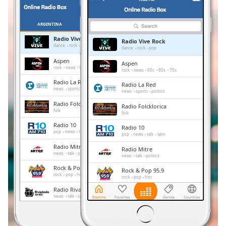
Remaining
Time
-
-:-
ARGENTINA
FAVORITOS
Radio Vive Rock
Radio Vive Rock
1x
dance
rock
pop
dance
rock
pop
Playback
Aspen
Aspen
Rate
rock
news
90s
80s
70s
rock
news
90s
80s
70s
Radio La Red
Radio La Red
Chapters
news
sports
politics
news
sports
politics
Chapters
Radio Folcklorica
Radio Folcklorica
folk
folk
Descriptions
Radio 10
Radio 10
pop
news
talk
latin
pop
news
talk
latin
descriptions
Radio Mitre
Radio Mitre
off
,
news
talk
politics
news
talk
politics
selected
Rock & Pop 95.9
Rock & Pop 95.9
rock
pop
hits
rock
pop
hits
Subtitles
Radio Rivadavia AM630
Radio Rivadavia AM630
news
talk
sports
news
talk
sports
subtitles
Los 40
settings
,
Los 40
pop
entertainment
pop
entertainment