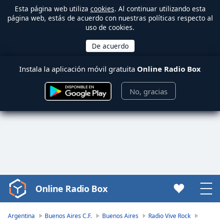
Esta página web utiliza
cookies
. Al continuar utilizando esta
página web, estás de acuerdo con nuestras políticas respecto al
uso de cookies.
Instala la aplicación móvil gratuita
Online Radio Box
No, gracias
Online Radio Box
Video
Player
is
Argentina
Buenos Aires C.F.
Buenos Aires
Radio Vive Rock