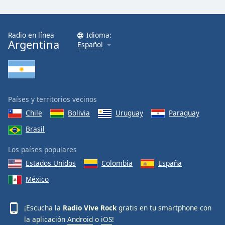
Font
Family
Radio en línea
Idioma:
Argentina
Español
Reset
Done
Close
Modal
Dialog
End
Países y territorios vecinos
of
Chile
Bolivia
Uruguay
Paraguay
dialog
Brasil
window.
Los países populares
Estados Unidos
Colombia
España
México
¡Escucha la
Radio Vive Rock
gratis en tu smartphone con
la aplicación
Android
o
iOS
!