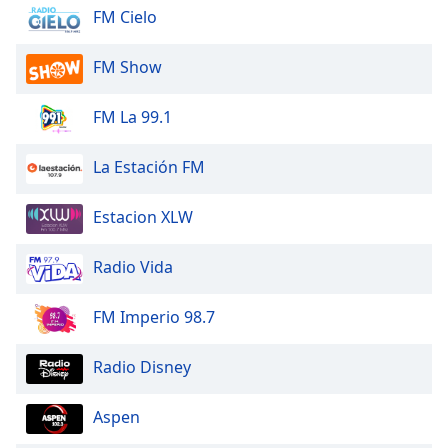
of
FM Cielo
dialog
window.
FM Show
Escape
will
FM La 99.1
cancel
and
close
La Estación FM
the
window.
Estacion XLW
Text
Radio Vida
Color
FM Imperio 98.7
Opacity
Radio Disney
Text
Background
Aspen
Color