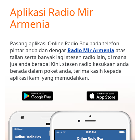
loading.
Aplikasi Radio Mir
Play
Video
Armenia
Play
Skip
Backward
Skip
Pasang aplikasi Online Radio Box pada telefon
Forward
pintar anda dan dengar
Radio Mir Armenia
atas
Mute
talian serta banyak lagi stesen radio lain, di mana
Current
jua anda berada! Kini, stesen radio kesukaan anda
Time
0:00
berada dalam poket anda, terima kasih kepada
/
aplikasi kami yang memudahkan.
Duration
-:-
Loaded
:
0.00%
Stream
Type
LIVE
Seek to
live,
currently
behind
live
LIVE