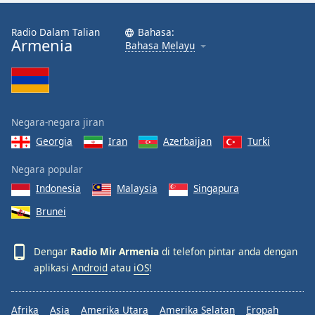
Font
Family
Radio Dalam Talian
Bahasa:
Armenia
Bahasa Melayu
Reset
Done
Close
Modal
Negara-negara jiran
Dialog
End
Georgia
Iran
Azerbaijan
Turki
of
dialog
Negara popular
window.
Indonesia
Malaysia
Singapura
Brunei
Dengar
Radio Mir Armenia
di telefon pintar anda dengan
aplikasi
Android
atau
iOS
!
Afrika
Asia
Amerika Utara
Amerika Selatan
Eropah