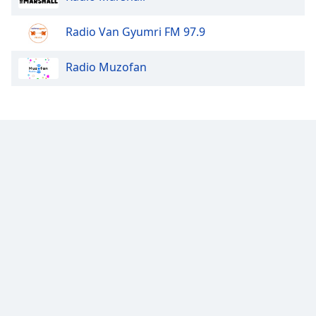
Opacity
Radio Van Gyumri FM 97.9
Radio Muzofan
Caption
Area
Background
Color
Opacity
Font
Size
Text
Edge
Style