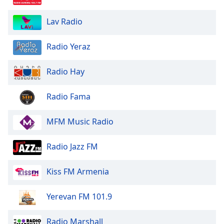
of
dialog
Lav Radio
window.
Escape
Radio Yeraz
will
cancel
and
Radio Hay
close
the
Radio Fama
window.
MFM Music Radio
Text
Color
Radio Jazz FM
Opacity
Kiss FM Armenia
Text
Yerevan FM 101.9
Background
Color
Radio Marshall