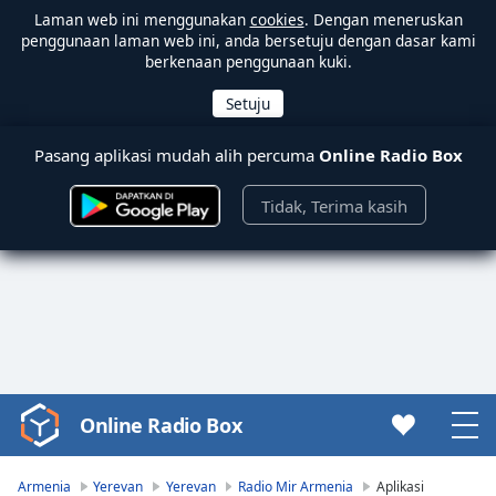
Laman web ini menggunakan
cookies
. Dengan meneruskan
penggunaan laman web ini, anda bersetuju dengan dasar kami
berkenaan penggunaan kuki.
Pasang aplikasi mudah alih percuma
Online Radio Box
Tidak, Terima kasih
Online Radio Box
Video
Player
is
Armenia
Yerevan
Yerevan
Radio Mir Armenia
Aplikasi