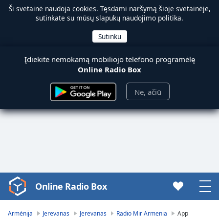
Ši svetainė naudoja
cookies
. Tęsdami naršymą šioje svetainėje,
sutinkate su mūsų slapukų naudojimo politika.
Įdiekite nemokamą mobiliojo telefono programėlę
Online Radio Box
Ne, ačiū
Online Radio Box
Video
Player
is
Armėnija
Jerevanas
Jerevanas
Radio Mir Armenia
App