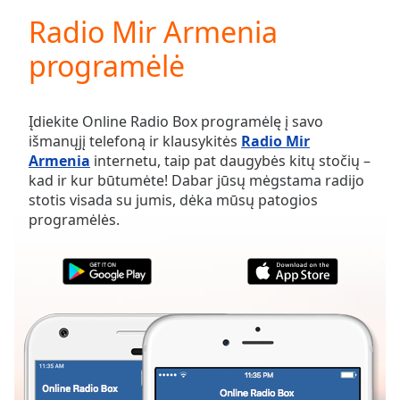
loading.
Radio Mir Armenia
Play
Video
programėlė
Play
Skip
Backward
Skip
Įdiekite Online Radio Box programėlę į savo
Forward
išmanųjį telefoną ir klausykitės
Radio Mir
Mute
Armenia
internetu, taip pat daugybės kitų stočių –
Current
kad ir kur būtumėte! Dabar jūsų mėgstama radijo
Time
0:00
stotis visada su jumis, dėka mūsų patogios
/
programėlės.
Duration
-:-
Loaded
:
0.00%
Stream
Type
LIVE
Seek to
live,
currently
behind
live
LIVE