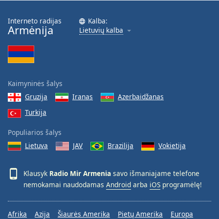
Font
Family
Interneto radijas
Kalba:
Armėnija
Lietuvių kalba
Reset
Done
Close
Modal
Kaimyninės šalys
Dialog
End
Gruzija
Iranas
Azerbaidžanas
of
Turkija
dialog
window.
Populiarios šalys
Lietuva
JAV
Brazilija
Vokietija
Klausyk
Radio Mir Armenia
savo išmaniajame telefone
nemokamai naudodamas
Android
arba
iOS
programėlę!
Afrika
Azija
Šiaurės Amerika
Pietų Amerika
Europa