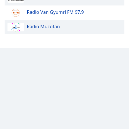
Opacity
Radio Van Gyumri FM 97.9
Radio Muzofan
Caption
Area
Background
Color
Opacity
Font
Size
Text
Edge
Style