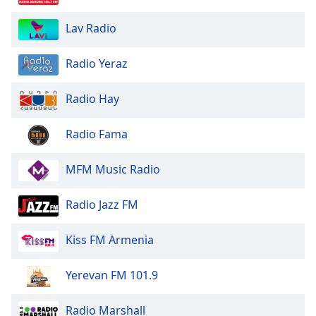
of
dialog
Lav Radio
window.
Escape
Radio Yeraz
will
cancel
and
Radio Hay
close
the
Radio Fama
window.
MFM Music Radio
Text
Color
Radio Jazz FM
Opacity
Kiss FM Armenia
Text
Yerevan FM 101.9
Background
Color
Radio Marshall