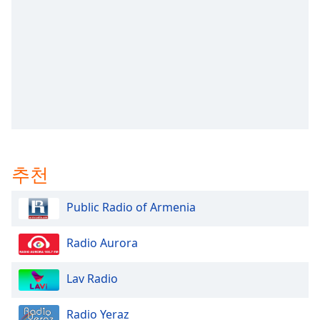
subtitles
settings
dialog
subtitles
off
,
selected
Audio
Track
Picture-
in-
추천
Picture
Fullscreen
This
Public Radio of Armenia
is
a
Radio Aurora
modal
window.
Lav Radio
Beginning
of
Radio Yeraz