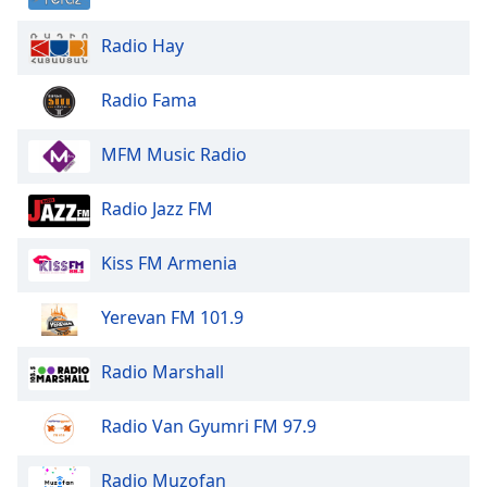
dialog
window.
Radio Hay
Escape
will
Radio Fama
cancel
and
MFM Music Radio
close
the
window.
Radio Jazz FM
Text
Kiss FM Armenia
Color
Yerevan FM 101.9
Opacity
Radio Marshall
Text
Radio Van Gyumri FM 97.9
Background
Color
Radio Muzofan