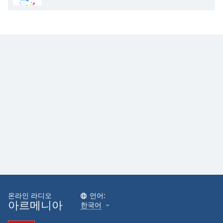
Opacity
Caption
Area
Background
Color
Opacity
Font
Size
Text
Edge
Style
온라인 라디오
언어:
아르메니아
한국어
Font