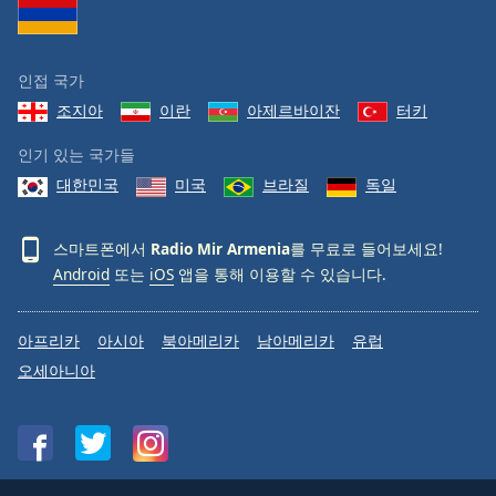
Family
인접 국가
Reset
조지아
이란
아제르바이잔
터키
Done
Close
인기 있는 국가들
Modal
Dialog
대한민국
미국
브라질
독일
End
of
dialog
스마트폰에서
Radio Mir Armenia
를 무료로 들어보세요!
window.
Android
또는
iOS
앱을 통해 이용할 수 있습니다.
아프리카
아시아
북아메리카
남아메리카
유럽
오세아니아