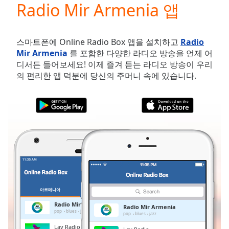
Radio Mir Armenia 앱
Play
Video
Play
Skip
스마트폰에 Online Radio Box 앱을 설치하고
Radio
Backward
Mir Armenia
를 포함한 다양한 라디오 방송을 언제 어
Skip
디서든 들어보세요! 이제 즐겨 듣는 라디오 방송이 우리
Forward
의 편리한 앱 덕분에 당신의 주머니 속에 있습니다.
Mute
Current
Time
0:00
/
Duration
-:-
Loaded
:
0.00%
Stream
Type
LIVE
Seek to
live,
아르메니아
즐겨찾기
currently
behind
Radio Mir Armenia
Radio Mir Armenia
live
LIVE
pop
blues
jazz
pop
blues
jazz
Remaining
Lav Radio