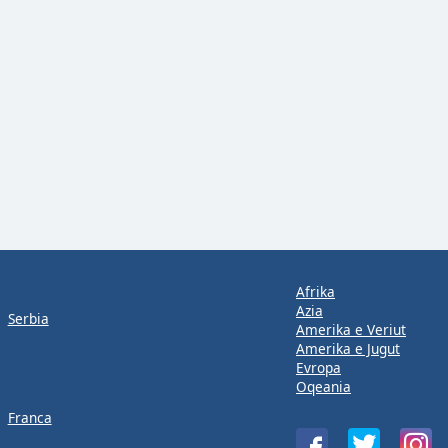
Afrika
Azia
Serbia
Amerika e Veriut
Amerika e Jugut
Evropa
Oqeania
Franca