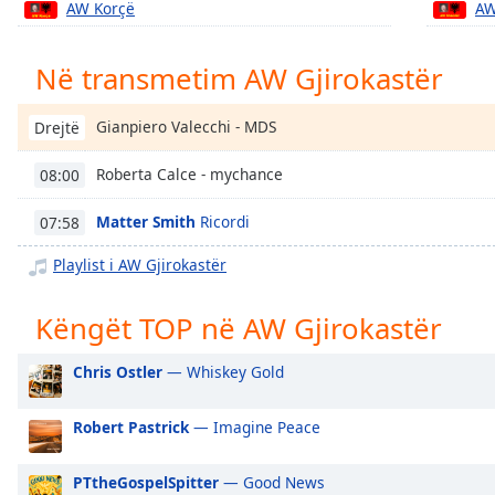
AW Korçë
AW
Chapters
Chapters
Në transmetim AW Gjirokastër
Descriptions
Gianpiero Valecchi - MDS
Drejtë
descriptions
off
,
Roberta Calce - mychance
08:00
selected
Matter Smith
Ricordi
07:58
Subtitles
subtitles
Playlist i AW Gjirokastër
settings
,
opens
Këngët TOP në AW Gjirokastër
subtitles
settings
Chris Ostler
— Whiskey Gold
dialog
subtitles
Robert Pastrick
— Imagine Peace
off
,
selected
PTtheGospelSpitter
— Good News