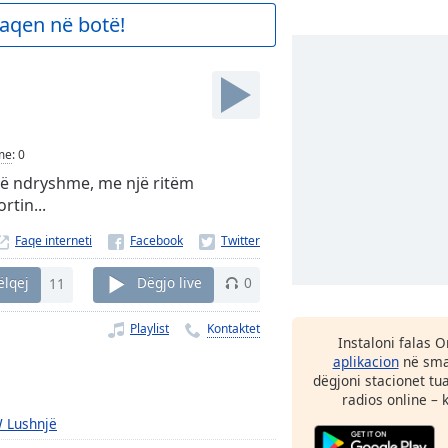
aqen në botë!
me
:
0
të ndryshme, me një ritëm
rtin...
Faqe interneti
ëlqej
11
Dëgjo live
0
Playlist
Kontaktet
Instaloni falas 
aplikacion
në smar
dëgjoni stacionet tu
radios online – 
 Lushnjë