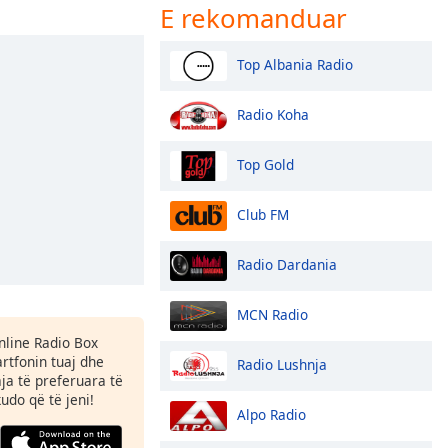
E rekomanduar
Top Albania Radio
Radio Koha
Top Gold
Club FM
Radio Dardania
MCN Radio
Online Radio Box
tfonin tuaj dhe
Radio Lushnja
aja të preferuara të
kudo që të jeni!
Alpo Radio