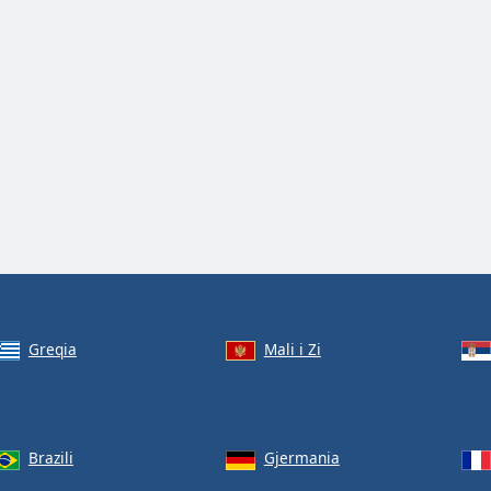
Greqia
Mali i Zi
Brazili
Gjermania