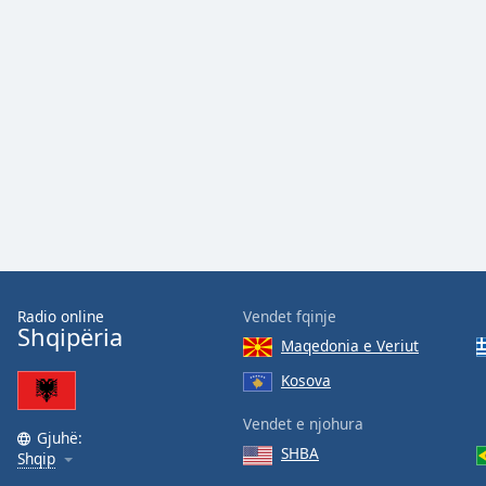
Color
Opacity
Font
Size
Text
Edge
Style
Radio online
Vendet fqinje
Font
Shqipëria
Maqedonia e Veriut
Family
Kosova
Reset
Vendet e njohura
Gjuhë:
Done
SHBA
Shqip
Close
Modal