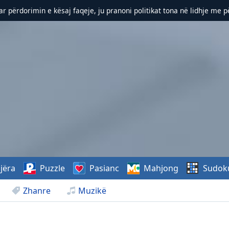
r përdorimin e kësaj faqeje, ju pranoni politikat tona në lidhje me 
jëra
Puzzle
Pasianc
Mahjong
Sudok
Zhanre
Muzikë