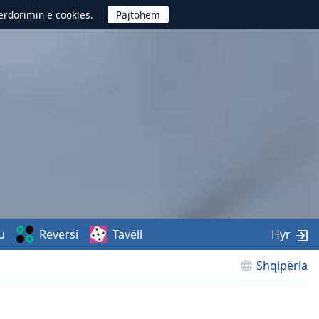
përdorimin e cookies.
u
Reversi
Tavëll
Hyr
Shqipëria