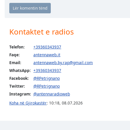
the
window.
Text
Kontaktet e radios
Color
Telefon:
+39360343937
Opacity
Faqe:
antennaweb.it
Email:
antennaweb.by.rap@gmail.com
Text
WhatsApp:
+39360343937
Background
Facebook:
@RPetrignano
Color
Twitter:
@RPetrignano
Instagram:
@antennaradioweb
Opacity
Koha në Gjirokastër
:
10:18
,
08.07.2026
Caption
Area
Background