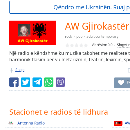
Current
Qëndro me Ukrainën. Ruaj p
Time
0:00
/
Duration
-:-
AW Gjirokastër
Loaded
:
0.00%
rock
pop
adult contemporary
0:00
Vlerësim:
0.0
Shqyrti
Stream
Type
Një radio e këndshme ku muzika takohet me realitete 
LIVE
harmonik flasim për vullnetarizmin, teatrin, leximin, spo
Seek to
live,
currently
Shqip
behind
live
LIVE
P
Remaining
Time
-
-:-
1x
Stacionet e radios të lidhura
Playback
Rate
Antenna Radio
AW