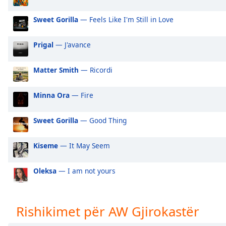
Audio
Track
Sweet Gorilla
— Feels Like I'm Still in Love
Picture-
in-
Prigal
— J'avance
Picture
Fullscreen
This
Matter Smith
— Ricordi
is
a
Minna Ora
— Fire
modal
window.
Sweet Gorilla
— Good Thing
Beginning
Kiseme
— It May Seem
of
dialog
window.
Oleksa
— I am not yours
Escape
will
cancel
Rishikimet për AW Gjirokastër
and
close