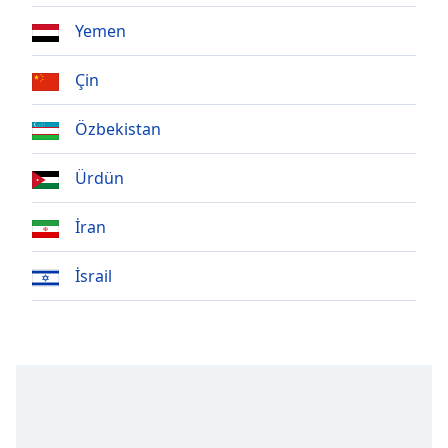
Font
Yemen
Family
Çin
Reset
Done
Özbekistan
Close
Modal
Ürdün
Dialog
End
of
İran
dialog
window.
İsrail