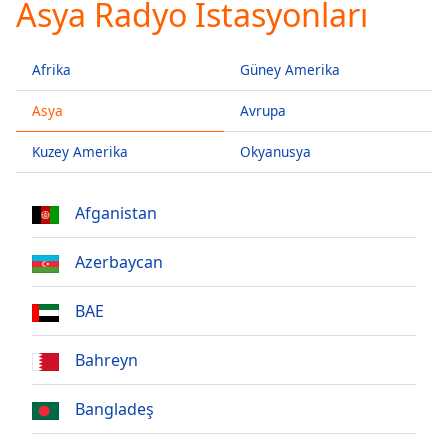
Asya Radyo İstasyonları
loading.
Play
Video
Afrika
Güney Amerika
Play
Skip
Asya
Avrupa
Backward
Skip
Forward
Kuzey Amerika
Okyanusya
Mute
Current
Afganistan
Time
0:00
/
Duration
-:-
Azerbaycan
Loaded
:
0.00%
BAE
Stream
Type
LIVE
Bahreyn
Seek to
live,
currently
Bangladeş
behind
live
LIVE