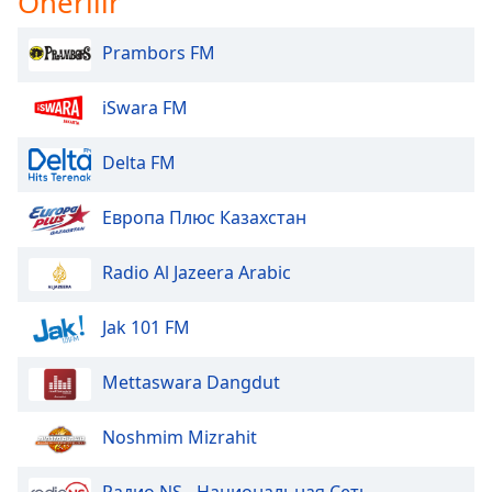
Önerilir
Prambors FM
iSwara FM
Delta FM
Европа Плюс Казахстан
Radio Al Jazeera Arabic
Jak 101 FM
Mettaswara Dangdut
Noshmim Mizrahit