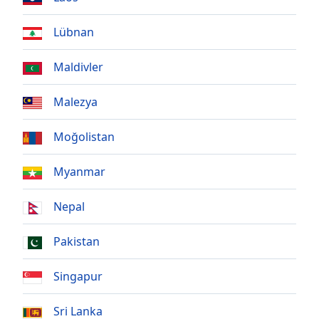
of
dialog
Lübnan
window.
Escape
Maldivler
will
cancel
and
Malezya
close
the
Moğolistan
window.
Myanmar
Text
Color
Nepal
Opacity
Pakistan
Singapur
Text
Background
Color
Sri Lanka