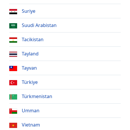
Suriye
Opacity
Suudi Arabistan
Caption
Area
Tacikistan
Background
Color
Tayland
Opacity
Tayvan
Türkiye
Font
Size
Türkmenistan
Text
Umman
Edge
Style
Vietnam