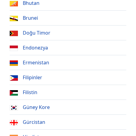
Remaining
Bhutan
Time
-
-:-
Brunei
1x
Doğu Timor
Playback
Rate
Endonezya
Chapters
Chapters
Ermenistan
Descriptions
Filipinler
descriptions
Filistin
off
,
selected
Güney Kore
Subtitles
Gürcistan
subtitles
settings
,