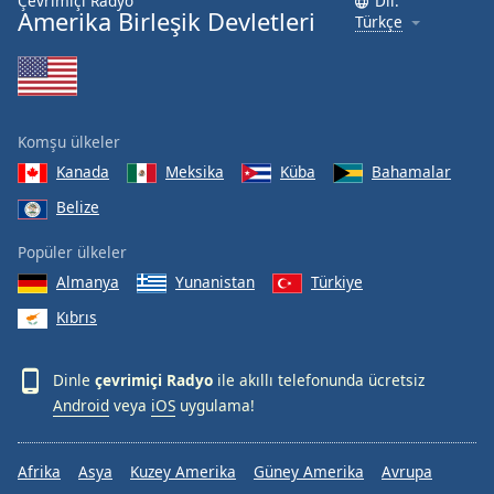
Çevrimiçi Radyo
Dil:
Amerika Birleşik Devletleri
Türkçe
Komşu ülkeler
Kanada
Meksika
Küba
Bahamalar
Belize
Popüler ülkeler
Almanya
Yunanistan
Türkiye
Kıbrıs
Dinle
çevrimiçi Radyo
ile akıllı telefonunda ücretsiz
Android
veya
iOS
uygulama!
Afrika
Asya
Kuzey Amerika
Güney Amerika
Avrupa