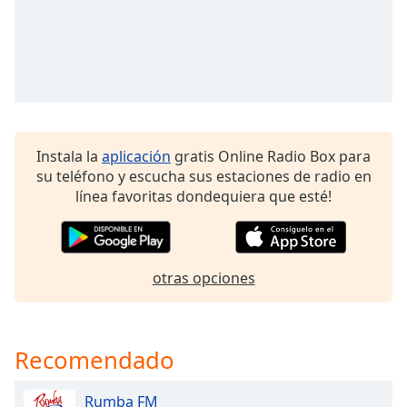
Remaining
Time
-
-:-
1x
Playback
Rate
Instala la
aplicación
gratis Online Radio Box para
Chapters
su teléfono y escucha sus estaciones de radio en
Chapters
línea favoritas dondequiera que esté!
Descriptions
descriptions
off
,
otras opciones
selected
Subtitles
Recomendado
subtitles
settings
,
Rumba FM