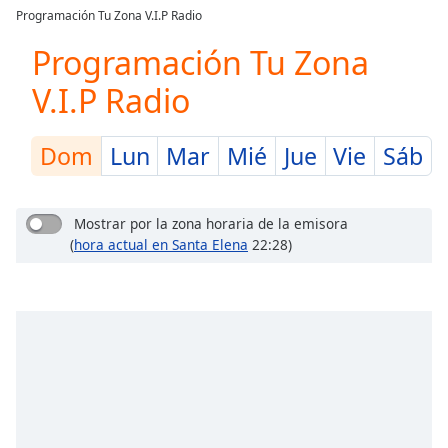
loading.
Programación Tu Zona V.I.P Radio
Play
Video
Programación Tu Zona
Play
V.I.P Radio
Skip
Backward
Skip
Forward
Dom
Lun
Mar
Mié
Jue
Vie
Sáb
Mute
Current
Time
0:00
Mostrar por la zona horaria de la emisora
/
(
hora actual en Santa Elena
22:28)
Duration
-:-
Loaded
:
0.00%
Stream
Type
LIVE
Seek to
live,
currently
behind
live
LIVE