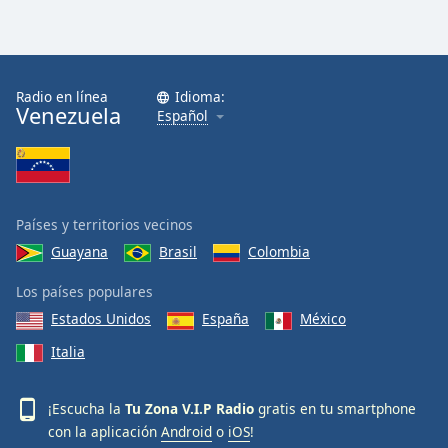
Opacity
Radio en línea
Idioma:
Caption
Venezuela
Español
Area
Background
Color
Países y territorios vecinos
Opacity
Guayana
Brasil
Colombia
Font
Los países populares
Size
Estados Unidos
España
México
Italia
Text
Edge
Style
¡Escucha la
Tu Zona V.I.P Radio
gratis en tu smartphone
con la aplicación
Android
o
iOS
!