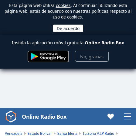
Esta página web utiliza
cookies
. Al continuar utilizando esta
página web, estás de acuerdo con nuestras políticas respecto al
uso de cookies.
Instala la aplicación móvil gratuita
Online Radio Box
No, gracias
Online Radio Box
Video
Player
is
Venezuela
Estado Bolívar
Santa Elena
Tu Zona V.I.P Radio