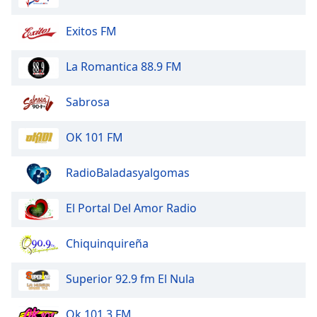
opens
subtitles
settings
Exitos FM
dialog
subtitles
La Romantica 88.9 FM
off
,
selected
Sabrosa
Audio
Track
OK 101 FM
Picture-
in-
RadioBaladasyalgomas
Picture
Fullscreen
El Portal Del Amor Radio
This
is
a
Chiquinquireña
modal
window.
Superior 92.9 fm El Nula
Beginning
Ok 101.3 FM