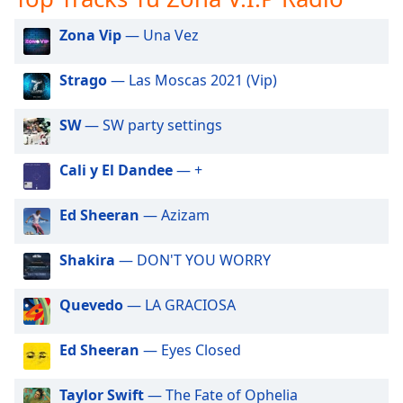
opens
subtitles
Zona Vip
— Una Vez
settings
dialog
Strago
— Las Moscas 2021 (Vip)
subtitles
off
,
SW
— SW party settings
selected
Cali y El Dandee
— +
Audio
Track
Ed Sheeran
— Azizam
Picture-
in-
Picture
Shakira
— DON'T YOU WORRY
Fullscreen
This
is
Quevedo
— LA GRACIOSA
a
modal
Ed Sheeran
— Eyes Closed
window.
Taylor Swift
— The Fate of Ophelia