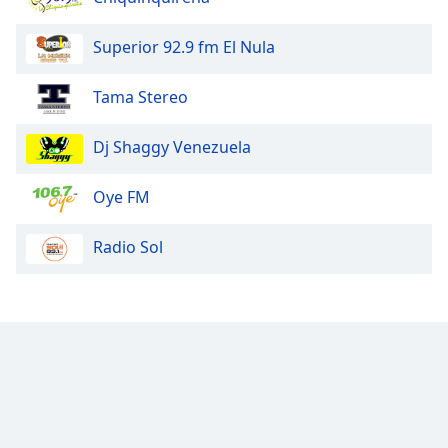
Superior 92.9 fm El Nula
Tama Stereo
Dj Shaggy Venezuela
Oye FM
Radio Sol