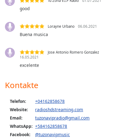
Color
Tu Zona V.I.P Radio
07.07.2021
good
Opacity
Lorayne Urbano
06.06.2021
Buena musica
Caption
Area
Background
Jose Antonio Romero Gonzalez
Color
16.05.2021
excelente
Opacity
Kontakte
Font
Size
Telefon:
+04162858678
Website:
radioshdstreaming.com
Text
Email:
tuzonavipradio@gmail.com
Edge
WhatsApp:
+584162858678
Style
Facebook:
@tuzonavipmusic