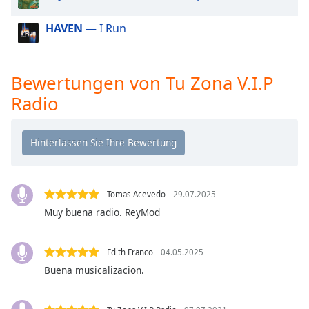
Beginning
of
HAVEN
— I Run
dialog
window.
Escape
will
Bewertungen von Tu Zona V.I.P
cancel
Radio
and
close
the
window.
Text
Tomas Acevedo
29.07.2025
Color
Muy buena radio. ReyMod
Opacity
Edith Franco
04.05.2025
Buena musicalizacion.
Text
Background