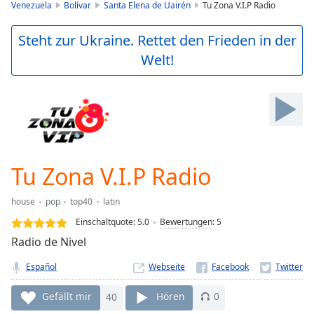
is
Venezuela
Bolívar
Santa Elena de Uairén
Tu Zona V.I.P Radio
loading.
Play
Steht zur Ukraine. Rettet den Frieden in der
Video
Welt!
Play
Skip
Backward
Skip
Forward
Mute
Current
Time
0:00
Tu Zona V.I.P Radio
/
Duration
-:-
house
pop
top40
latin
Loaded
:
0.00%
Einschaltquote:
5.0
Bewertungen
:
5
Stream
Radio de Nivel
Type
LIVE
Español
Webseite
Seek to
live,
currently
Gefällt mir
40
Hören
0
behind
live
LIVE