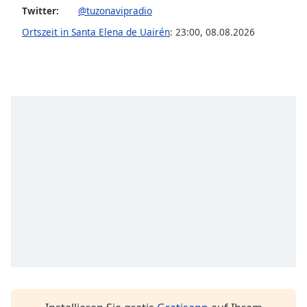
Twitter:
@tuzonavipradio
Font
Ortszeit in Santa Elena de Uairén
:
23:00
,
08.08.2026
Family
Reset
Done
Close
Modal
Dialog
End
of
dialog
window.