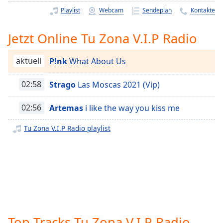
Remaining
Playlist
Webcam
Sendeplan
Kontakte
Time
-
-:-
Jetzt Online Tu Zona V.I.P Radio
1x
aktuell
P!nk
What About Us
Playback
Rate
02:58
Strago
Las Moscas 2021 (Vip)
Chapters
02:56
Artemas
i like the way you kiss me
Chapters
Tu Zona V.I.P Radio playlist
Descriptions
descriptions
off
,
selected
Subtitles
subtitles
Top Tracks Tu Zona V.I.P Radio
settings
,