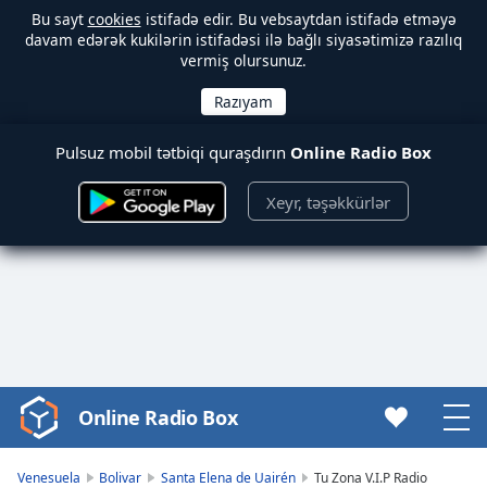
Bu sayt
cookies
istifadə edir. Bu vebsaytdan istifadə etməyə
davam edərək kukilərin istifadəsi ilə bağlı siyasətimizə razılıq
vermiş olursunuz.
Pulsuz mobil tətbiqi quraşdırın
Online Radio Box
Xeyr, təşəkkürlər
Online Radio Box
Video
Player
is
Venesuela
Bolivar
Santa Elena de Uairén
Tu Zona V.I.P Radio