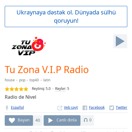
loading.
Play
Ukraynaya dəstək ol. Dünyada sülhü
Video
qoruyun!
Play
Skip
Backward
Skip
Forward
Mute
Current
Time
0:00
Tu Zona V.I.P Radio
/
Duration
-:-
house
pop
top40
latin
Loaded
:
0.00%
Reytinq:
5.0
Rəylər
:
5
Stream
Radio de Nivel
Type
LIVE
Español
Veb sayt
Seek to
live,
currently
Bəyən
40
Canlı dinlə
0
behind
live
LIVE