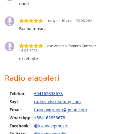
good
Opacity
Lorayne Urbano
06.06.2021
Buena musica
Caption
Area
Background
Jose Antonio Romero Gonzalez
Color
16.05.2021
excelente
Opacity
Radio əlaqələri
Font
Size
Telefon:
+04162858678
Sayt:
radioshdstreaming.com
Text
Email:
tuzonavipradio@gmail.com
Edge
WhatsApp:
+584162858678
Style
Facebook:
@tuzonavipmusic
Twitter:
@tuzonavipradio