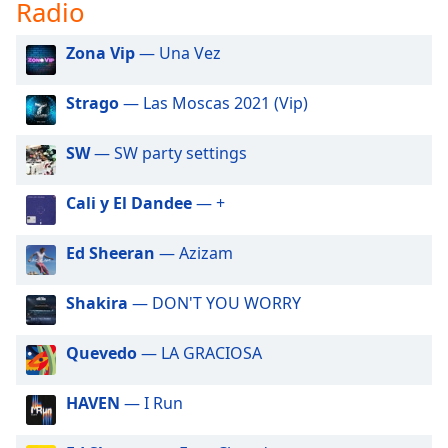
opens
Radio
subtitles
settings
Zona Vip
— Una Vez
dialog
subtitles
Strago
— Las Moscas 2021 (Vip)
off
,
selected
SW
— SW party settings
Audio
Track
Cali y El Dandee
— +
Picture-
in-
Ed Sheeran
— Azizam
Picture
Fullscreen
This
Shakira
— DON'T YOU WORRY
is
a
Quevedo
— LA GRACIOSA
modal
window.
HAVEN
— I Run
Beginning