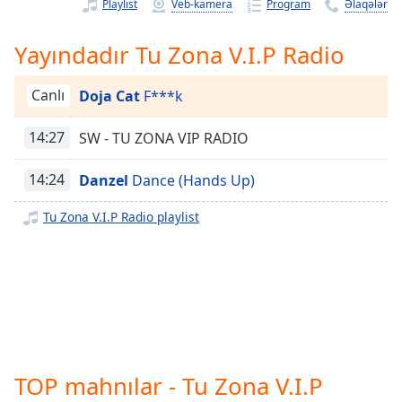
Remaining
Playlist
Veb-kamera
Program
Əlaqələr
Time
-
-:-
Yayındadır Tu Zona V.I.P Radio
1x
Canlı
Doja Cat
F***k
Playback
Rate
14:27
SW - TU ZONA VIP RADIO
Chapters
14:24
Danzel
Dance (Hands Up)
Chapters
Tu Zona V.I.P Radio playlist
Descriptions
descriptions
off
,
selected
Subtitles
subtitles
TOP mahnılar - Tu Zona V.I.P
settings
,