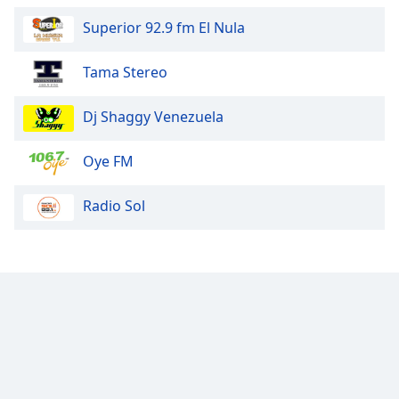
Superior 92.9 fm El Nula
Tama Stereo
Dj Shaggy Venezuela
Oye FM
Radio Sol