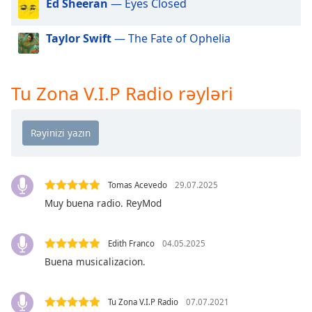
Ed Sheeran
— Eyes Closed
of
dialog
window.
Taylor Swift
— The Fate of Ophelia
Escape
will
cancel
Tu Zona V.I.P Radio rəyləri
and
close
the
window.
Text
Tomas Acevedo
29.07.2025
Color
Muy buena radio. ReyMod
Opacity
Edith Franco
04.05.2025
Buena musicalizacion.
Text
Background
Color
Tu Zona V.I.P Radio
07.07.2021