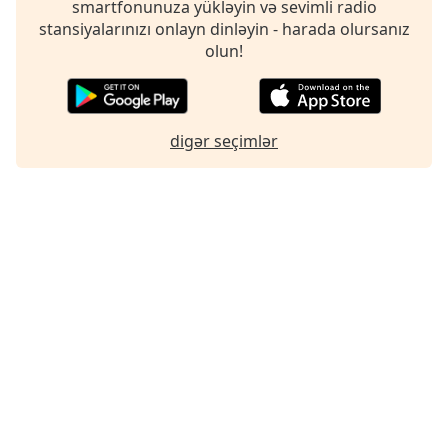
smartfonunuza yükləyin və sevimli radio
stansiyalarınızı onlayn dinləyin - harada olursanız
olun!
digər seçimlər