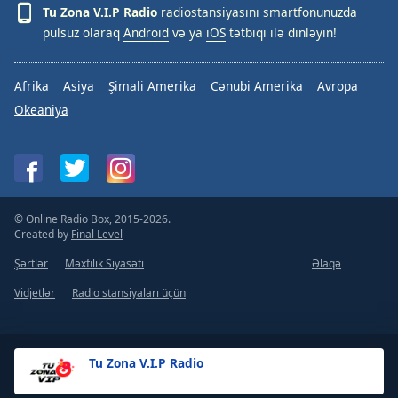
Tu Zona V.I.P Radio
radiostansiyasını smartfonunuzda
pulsuz olaraq
Android
və ya
iOS
tətbiqi ilə dinləyin!
Afrika
Asiya
Şimali Amerika
Cənubi Amerika
Avropa
Okeaniya
© Online Radio Box, 2015-2026.
Created by
Final Level
Şərtlər
Məxfilik Siyasəti
Əlaqə
Vidjetlər
Radio stansiyaları üçün
Tu Zona V.I.P Radio