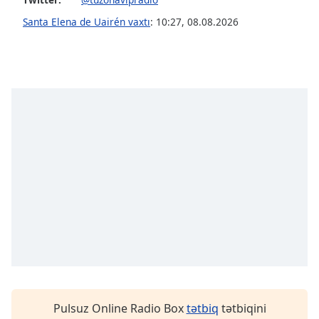
Font
Santa Elena de Uairén vaxtı
:
10:27
,
08.08.2026
Family
Reset
Done
Close
Modal
Dialog
End
of
dialog
window.
Pulsuz Online Radio Box
tətbiq
tətbiqini