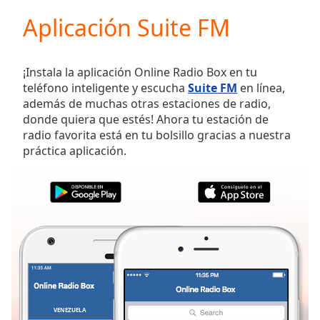
loading.
Aplicación Suite FM
Play
Video
Play
Skip
¡Instala la aplicación Online Radio Box en tu
Backward
teléfono inteligente y escucha
Suite FM
en línea,
Skip
además de muchas otras estaciones de radio,
Forward
donde quiera que estés! Ahora tu estación de
Mute
radio favorita está en tu bolsillo gracias a nuestra
Current
práctica aplicación.
Time
0:00
/
Duration
-:-
Loaded
:
0.00%
Stream
Type
LIVE
Seek to
live,
currently
behind
live
LIVE
VENEZUELA
FAVORITOS