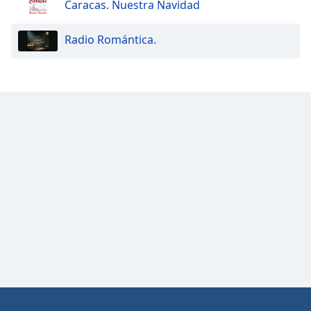
Caracas. Nuestra Navidad
Opacity
Radio Romántica.
Caption
Area
Background
Color
Opacity
Font
Size
Text
Edge
Style