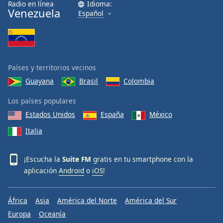
Radio en línea
Idioma:
Font
Venezuela
Español
Family
Reset
Done
Países y territorios vecinos
Close
Modal
Guayana
Brasil
Colombia
Dialog
End
Los países populares
of
Estados Unidos
España
México
dialog
window.
Italia
¡Escucha la
Suite FM
gratis en tu smartphone con la
aplicación
Android
o
iOS
!
África
Asia
América del Norte
América del Sur
Europa
Oceanía