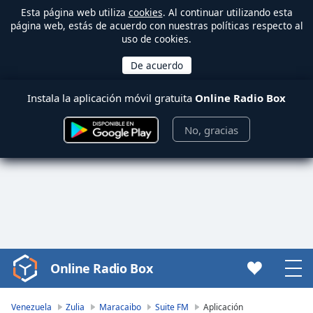
Esta página web utiliza
cookies
. Al continuar utilizando esta
página web, estás de acuerdo con nuestras políticas respecto al
uso de cookies.
Instala la aplicación móvil gratuita
Online Radio Box
No, gracias
Online Radio Box
Video
Player
is
Venezuela
Zulia
Maracaibo
Suite FM
Aplicación