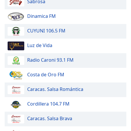
Sabrosa
of
dialog
window.
Dinamica FM
Escape
will
CUYUNI 106.5 FM
cancel
and
Luz de Vida
close
the
Radio Caroni 93.1 FM
window.
Text
Costa de Oro FM
Color
Caracas. Salsa Romántica
Opacity
Cordillera 104.7 FM
Text
Caracas. Salsa Brava
Background
Color