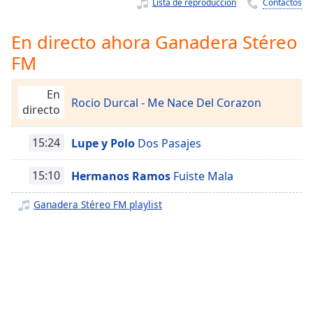
Remaining
Lista de reproducción
Contactos
Time
-
-:-
En directo ahora Ganadera Stéreo
FM
1x
Playback
Rate
En
Rocio Durcal - Me Nace Del Corazon
directo
Chapters
15:24
Lupe y Polo
Dos Pasajes
Chapters
Descriptions
15:10
Hermanos Ramos
Fuiste Mala
descriptions
Ganadera Stéreo FM playlist
off
,
selected
Subtitles
subtitles
settings
,