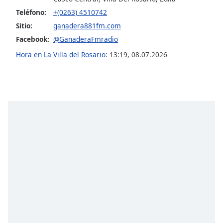
Font
Teléfono:
+(0263) 4510742
Family
Sitio:
ganadera881fm.com
Facebook:
@GanaderaFmradio
Reset
Hora en La Villa del Rosario
:
13:19
,
08.07.2026
Done
Close
Modal
Dialog
End
of
dialog
window.