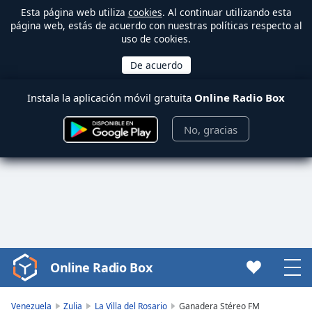
Esta página web utiliza
cookies
. Al continuar utilizando esta
página web, estás de acuerdo con nuestras políticas respecto al
uso de cookies.
Instala la aplicación móvil gratuita
Online Radio Box
No, gracias
Online Radio Box
Video
Player
is
Venezuela
Zulia
La Villa del Rosario
Ganadera Stéreo FM