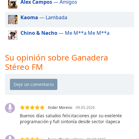
Alex Campos
— Amigos
of
dialog
window.
Kaoma
— Lambada
Escape
will
Chino & Nacho
— Me M**a Me M**a
cancel
and
close
Su opinión sobre Ganadera
the
window.
Stéreo FM
Text
Color
Opacity
Ender Moreno
09.05.2026
Buenos días saludos felicitaciones por su exelente
Text
programación y full sintonía desde sector ilapeca
Background
Color