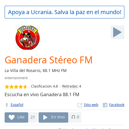
loading.
Play
Apoya a Ucrania. Salva la paz en el mundo!
Video
Play
Skip
Backward
Skip
Forward
Mute
Current
Ganadera Stéreo FM
Time
0:00
/
La Villa del Rosario, 88.1 MHz FM
Duration
-:-
entertainment
Loaded
:
0.00%
Clasificacion:
4.8
Retiradas
:
4
Stream
Escucha en vivo Ganadera 88.1 FM
Type
LIVE
Español
Sitio web
Seek to
live,
currently
Like
21
En Vivo
0
behind
live
LIVE