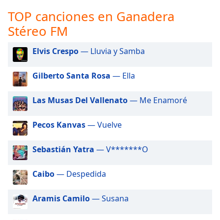
opens
subtitles
TOP canciones en Ganadera
settings
Stéreo FM
dialog
subtitles
Elvis Crespo
— Lluvia y Samba
off
,
selected
Gilberto Santa Rosa
— Ella
Audio
Track
Las Musas Del Vallenato
— Me Enamoré
Picture-
in-
Pecos Kanvas
— Vuelve
Picture
Fullscreen
This
Sebastián Yatra
— V*******O
is
a
Caibo
— Despedida
modal
window.
Aramis Camilo
— Susana
Beginning