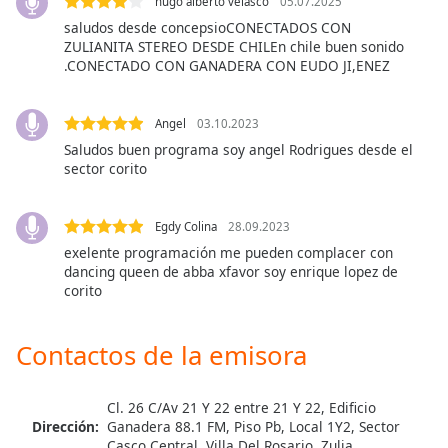
hugo alberto velasco
05.07.2025
saludos desde concepsioCONECTADOS CON
Opacity
ZULIANITA STEREO DESDE CHILEn chile buen sonido
.CONECTADO CON GANADERA CON EUDO JI,ENEZ
Caption
Area
Angel
03.10.2023
Background
Saludos buen programa soy angel Rodrigues desde el
Color
sector corito
Opacity
Egdy Colina
28.09.2023
exelente programación me pueden complacer con
dancing queen de abba xfavor soy enrique lopez de
Font
corito
Size
Contactos de la emisora
Text
Edge
Style
Cl. 26 C/Av 21 Y 22 entre 21 Y 22, Edificio
Dirección:
Ganadera 88.1 FM, Piso Pb, Local 1Y2, Sector
Casco Central, Villa Del Rosario, Zulia