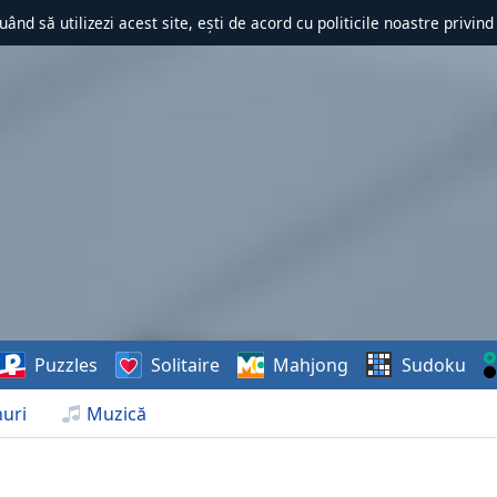
uând să utilizezi acest site, ești de acord cu politicile noastre privin
Puzzles
Solitaire
Mahjong
Sudoku
uri
Muzică