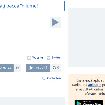
ați pacea în lume!
6
Website
preciez
16
Ascultă
0
Contactezi
Instalează aplicaț
Radio Box
aplicație
pe
și ascultă-ți online
preferate - oriu