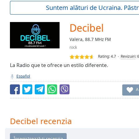
Current
Suntem alături de Ucraina. Păstr
Time
0:00
/
Duration
-:-
Decibel
Loaded
:
0.00%
Valera, 88.7 MHz FM
0:00
rock
Stream
Type
LIVE
Rating:
4.7
Revizuiri
:
Seek to
La Radio que te ofrece un estilo diferente.
live,
currently
Español
behind
live
LIVE
Remaining
A
Time
-
-:-
1x
Decibel recenzia
Playback
Rate