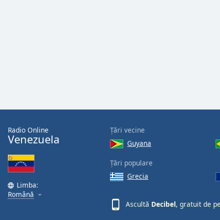
the
window.
Text
Color
Opacity
Text
Background
Radio Online
Țări vecine
Color
Venezuela
Guyana
Opacity
Țări populare
Grecia
Limba:
Caption
Română
Area
Ascultă
Decibel
, gratuit de 
Background