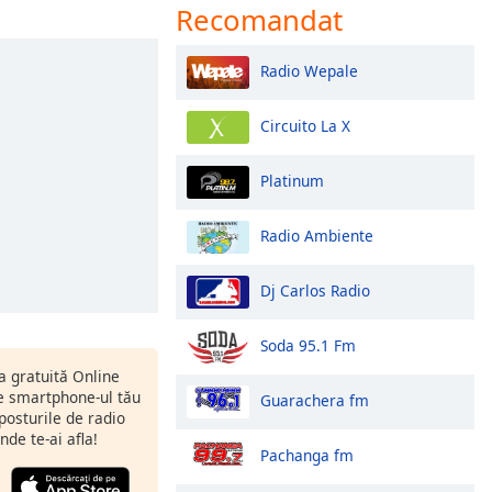
Recomandat
Radio Wepale
Circuito La X
Platinum
Radio Ambiente
Dj Carlos Radio
Soda 95.1 Fm
ia gratuită Online
 smartphone-ul tău
Guarachera fm
 posturile de radio
nde te-ai afla!
Pachanga fm