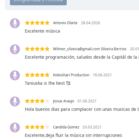
Chapters
Chapters
Antonio Olarte
28.04.2026
Descriptions
Excelente música
descriptions
off
,
Wilmer_silveira@gmail.com
Silveira Berrios
20.0
selected
Excelente programación, saludos desde la Capitál de la
Subtitles
subtitles
Kokoshari Production
18.06.2021
settings
,
Taniuska is the best 🥰
opens
subtitles
Josue Araujo
01.06.2021
settings
dialog
Hola buenos dias para complacer con unas musicas de
subtitles
off
,
Candida Gomez
20.03.2021
selected
Excelente,deja fluir la música sin interrupciones