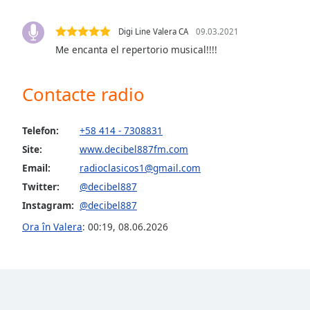
Audio
Track
Digi Line Valera CA
09.03.2021
Picture-
Me encanta el repertorio musical!!!!
in-
Picture
Fullscreen
Contacte radio
This
is
a
Telefon:
+58 414 - 7308831
modal
Site:
www.decibel887fm.com
window.
Email:
radioclasicos1@gmail.com
Twitter:
@decibel887
Beginning
of
Instagram:
@decibel887
dialog
Ora în Valera
:
00:19
,
08.06.2026
window.
Escape
will
cancel
and
close