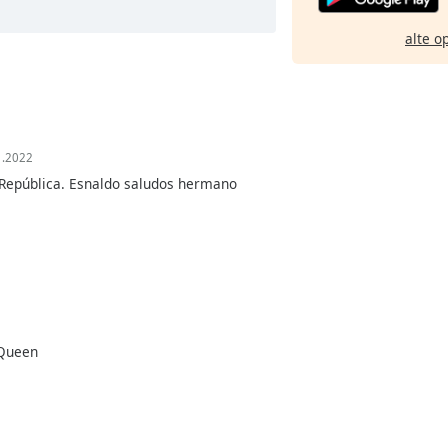
alte o
1.2022
 República. Esnaldo saludos hermano
 Queen