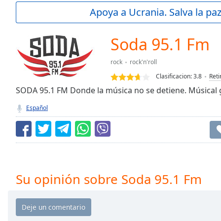
Current
Apoya a Ucrania. Salva la pa
Time
0:00
/
Duration
-:-
Soda 95.1 Fm
Loaded
:
0.00%
rock
rock'n'roll
0:00
Clasificacion:
3.8
Reti
Stream
Type
SODA 95.1 FM Donde la música no se detiene. Músical gl
LIVE
Seek to
Español
live,
currently
behind
live
LIVE
Remaining
Time
-
-:-
Su opinión sobre Soda 95.1 Fm
1x
Playback
Rate