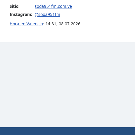
Audio
Sitio:
soda951fm.com.ve
Track
Instagram:
@soda951fm
Picture-
Hora en Valencia
:
14:31
,
08.07.2026
in-
Picture
Fullscreen
This
is
a
modal
window.
Beginning
of
dialog
window.
Escape
will
cancel
and
close