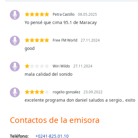
Chapters
Chapters
Petra Castillo
08.05.2025
Yo pensé que cima 95.1 de Maracay
Descriptions
descriptions
Free FM World
27.11.2024
off
,
good
selected
Subtitles
Wiri Wildo
27.11.2024
subtitles
mala calidad del sonido
settings
,
opens
rogelio gonzalez
23.09.2022
subtitles
excelente programa don daniel saludos a sergio.. exito
settings
dialog
subtitles
Contactos de la emisora
off
,
selected
Teléfono:
+0241-825.01.10