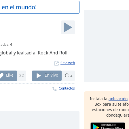
z en el mundo!
radas
:
4
obal y lealtad al Rock And Roll.
Sitio web
Like
22
En Vivo
2
Contactos
Instala la
aplicación
Box para su teléf
estaciones de radio
dondequiera