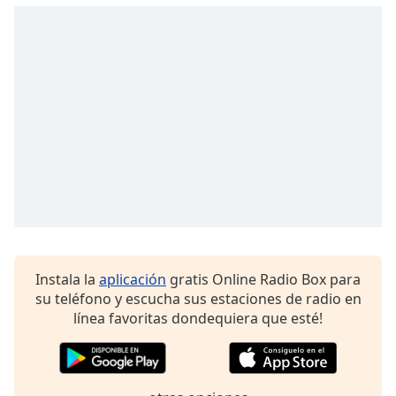
Remaining
Time
-
-:-
1x
Playback
Rate
Chapters
Chapters
Descriptions
descriptions
off
,
Instala la
aplicación
gratis Online Radio Box para
selected
su teléfono y escucha sus estaciones de radio en
línea favoritas dondequiera que esté!
Subtitles
subtitles
settings
,