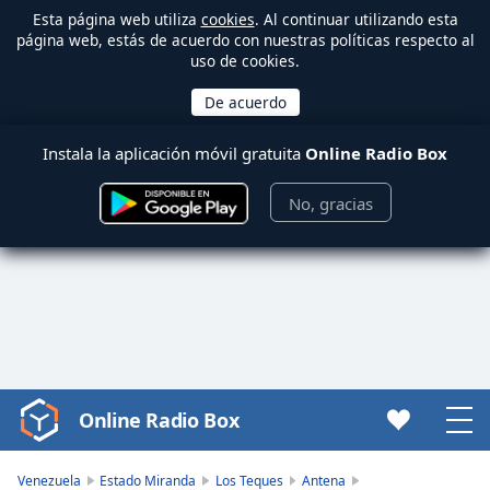
Esta página web utiliza
cookies
. Al continuar utilizando esta
página web, estás de acuerdo con nuestras políticas respecto al
uso de cookies.
Instala la aplicación móvil gratuita
Online Radio Box
No, gracias
Online Radio Box
Video
Player
is
Venezuela
Estado Miranda
Los Teques
Antena