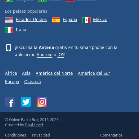
Los países populares
Opacity
Estados Unidos
España
México
Italia
Caption
Area
Background
¡Escucha la
Antena
gratis en tu smartphone con la
Color
aplicación
Android
o
iOS
!
Opacity
África
Asia
América del Norte
América del Sur
Europa
Oceanía
Font
Size
Text
Edge
© Online Radio Box, 2015-2026.
Created by
Final Level
Style
Condiciones
Privacidad
Comentarios