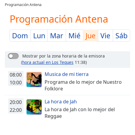
loading.
Programación Antena
Play
Video
Programación Antena
Play
Skip
Backward
Dom
Lun
Mar
Mié
Jue
Vie
Sáb
Skip
Forward
Mute
Mostrar por la zona horaria de la emisora
Current
(
hora actual en Los Teques
11:38)
Time
0:00
/
Musica de mi tierra
08:00
Duration
-:-
Programa de lo mejor de Nuestro
10:00
Loaded
:
Folklore
0.00%
Stream
La hora de Jah
20:00
Type
LIVE
La hora de Jah con lo mejor del
22:00
Seek to
Reggae
live,
currently
behind
live
LIVE