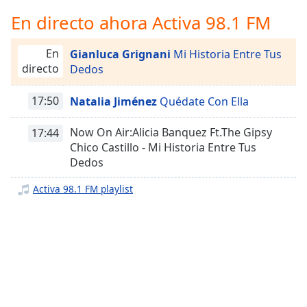
Remaining
Time
-
En directo ahora Activa 98.1 FM
-:-
En
Gianluca Grignani
Mi Historia Entre Tus
1x
directo
Dedos
Playback
Rate
17:50
Natalia Jiménez
Quédate Con Ella
Chapters
Now On Air:Alicia Banquez Ft.The Gipsy
17:44
Chapters
Chico Castillo - Mi Historia Entre Tus
Dedos
Descriptions
Activa 98.1 FM playlist
descriptions
off
,
selected
Subtitles
subtitles
settings
,