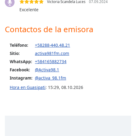
Victoria Scandela Luces
07.09.2024
Excelente
Opacity
Contactos de la emisora
Caption
Area
Background
Teléfono:
+58288-440.48.21
Color
Sitio:
activa981fm.com
WhatsApp:
+584165882734
Opacity
Facebook:
@Activa98.1
Instagram:
@activa_98.1fm
Font
Hora en Guasipati
:
15:29
,
08.10.2026
Size
Text
Edge
Style