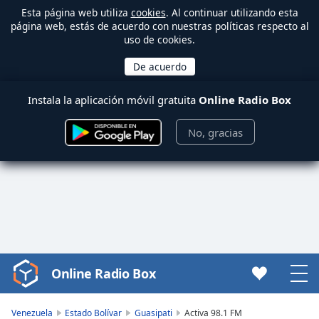
Esta página web utiliza
cookies
. Al continuar utilizando esta
página web, estás de acuerdo con nuestras políticas respecto al
uso de cookies.
Instala la aplicación móvil gratuita
Online Radio Box
No, gracias
Online Radio Box
Video
Player
is
Venezuela
Estado Bolívar
Guasipati
Activa 98.1 FM