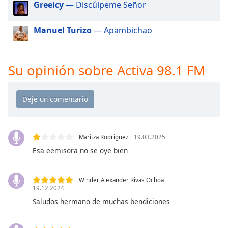
of
Greeicy
— Discúlpeme Señor
dialog
window.
Manuel Turizo
— Apambichao
Escape
will
cancel
Su opinión sobre Activa 98.1 FM
and
close
the
window.
Text
Maritza Rodriguez
19.03.2025
Color
Esa eemisora no se oye bien
Opacity
Winder Alexander Rivas Ochoa
19.12.2024
Text
Saludos hermano de muchas bendiciones
Background
Color