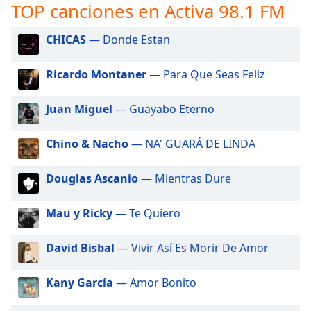
opens
TOP canciones en Activa 98.1 FM
subtitles
settings
CHICAS
— Donde Estan
dialog
subtitles
Ricardo Montaner
— Para Que Seas Feliz
off
,
selected
Juan Miguel
— Guayabo Eterno
Audio
Track
Chino & Nacho
— NA' GUARÁ DE LINDA
Picture-
in-
Douglas Ascanio
— Mientras Dure
Picture
Fullscreen
This
Mau y Ricky
— Te Quiero
is
a
David Bisbal
— Vivir Así Es Morir De Amor
modal
window.
Kany García
— Amor Bonito
Beginning