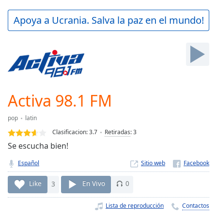
loading.
Play
Apoya a Ucrania. Salva la paz en el mundo!
Video
Play
Skip
Backward
Skip
Forward
Mute
Current
Activa 98.1 FM
Time
0:00
/
pop
latin
Duration
-:-
Clasificacion:
3.7
Retiradas
:
3
Loaded
:
Se escucha bien!
0.00%
Stream
Español
Sitio web
Type
LIVE
Seek to
Like
3
En Vivo
0
live,
currently
behind
Lista de reproducción
Contactos
live
LIVE