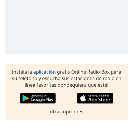
Font
Family
Reset
Done
Close
Modal
Dialog
End
of
dialog
Instala la
aplicación
gratis Online Radio Box para
window.
su teléfono y escucha sus estaciones de radio en
línea favoritas dondequiera que esté!
otras opciones