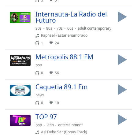
Remaining
5
51
Time
-
Internauta-La Radio del
-:-
Futuro
1x
90s
80s
70s
60s
adult contemporary
Playback
Raphael - Estar enamorado
Rate
1
24
Chapters
Metropolis 88.1 FM
Chapters
pop
0
56
Descriptions
Caquetia 89.1 Fm
descriptions
off
,
news
selected
0
10
Subtitles
TOP 97
subtitles
pop
latin
entertainment
settings
,
Asi Debe Ser (Bonus Track)