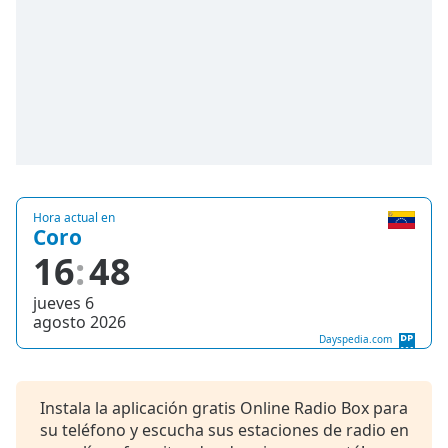
of
dialog
window.
Escape
will
cancel
and
close
the
window.
Hora actual en
Coro
Text
16
48
Color
jueves 6
agosto 2026
Opacity
Dayspedia.com
Text
Instala la aplicación gratis Online Radio Box para
Background
su teléfono y escucha sus estaciones de radio en
Color