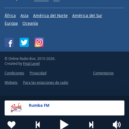
África
Asia
América del Norte
América del Sur
Europa
Oceanía
© Online Radio Box, 2015-2026.
Created by
Final Level
Condiciones
Privacidad
Comentarios
Widgets
Para las estaciones de radio
Rumba FM