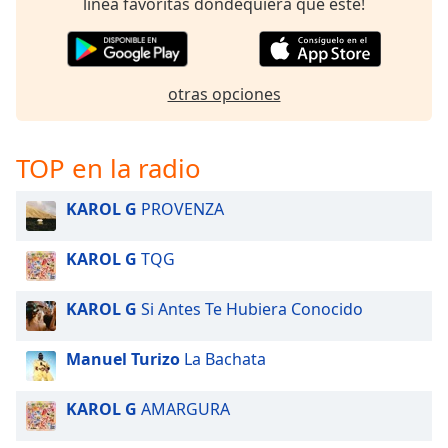
línea favoritas dondequiera que esté!
Opacity
otras opciones
Caption
Area
Background
TOP en la radio
Color
KAROL G
PROVENZA
Opacity
KAROL G
TQG
Font
Size
KAROL G
Si Antes Te Hubiera Conocido
Manuel Turizo
La Bachata
Text
Edge
Style
KAROL G
AMARGURA