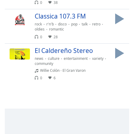
opens
0
38
subtitles
settings
Classica 107.3 FM
dialog
rock
r'n'b
disco
pop
talk
retro
subtitles
oldies
romantic
off
,
0
28
selected
El Caldereño Stereo
Audio
Track
news
culture
entertainment
variety
community
Picture-
Willie Colón - El Gran Varon
in-
Picture
0
6
Fullscreen
This
is
a
modal
window.
Beginning