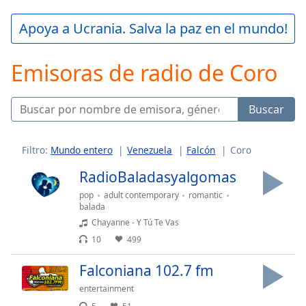
loading.
Play
Apoya a Ucrania. Salva la paz en el mundo!
Video
Play
Emisoras de radio de Coro
Skip
Backward
Skip
Forward
Buscar
Mute
Current
Time
0:00
Filtro:
Mundo entero
Venezuela
Falcón
Coro
/
RadioBaladasyalgomas
Duration
-:-
Loaded
:
pop
adult contemporary
romantic
0.00%
balada
Stream
Chayanne - Y Tú Te Vas
Type
LIVE
10
499
Seek to
live,
Falconiana 102.7 fm
currently
behind
entertainment
live
LIVE