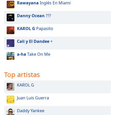
Rawayana
Inglés En Miami
Font
Family
Danny Ocean
???
Reset
KAROL G
Papasito
Done
Close
Cali y El Dandee
+
Modal
Dialog
End
a-ha
Take On Me
of
dialog
window.
Top artistas
KAROL G
Juan Luis Guerra
Daddy Yankee