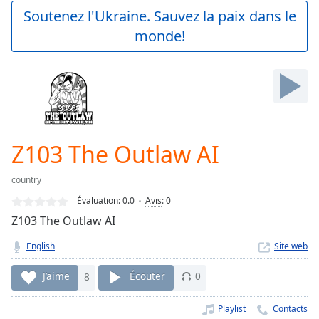
Play
Soutenez l'Ukraine. Sauvez la paix dans le
Video
monde!
Play
Skip
Backward
Skip
Forward
Mute
Current
Time
0:00
Z103 The Outlaw AI
/
Duration
-:-
country
Loaded
:
0.00%
Évaluation:
0.0
Avis
:
0
Stream
Z103 The Outlaw AI
Type
LIVE
English
Site web
Seek to
live,
currently
J’aime
8
Écouter
0
behind
live
LIVE
Remaining
Playlist
Contacts