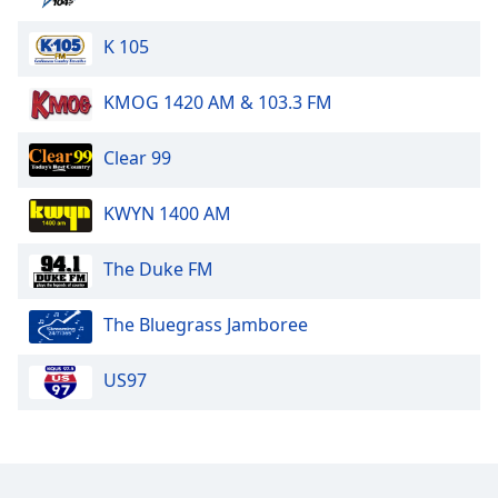
K 105
KMOG 1420 AM & 103.3 FM
Clear 99
KWYN 1400 AM
The Duke FM
The Bluegrass Jamboree
US97