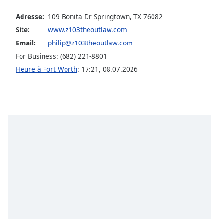
Opacity
Adresse:
109 Bonita Dr Springtown, TX 76082
Site:
www.z103theoutlaw.com
Caption
Email:
philip@z103theoutlaw.com
Area
For Business: (682) 221-8801
Background
Heure à Fort Worth
:
17:21
,
08.07.2026
Color
Opacity
Font
Size
Text
Edge
Style
Font