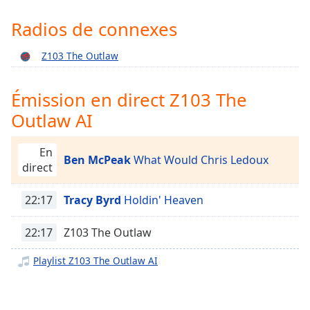
Time
-
-:-
Radios de connexes
1x
Z103 The Outlaw
Playback
Rate
Émission en direct Z103 The
Chapters
Outlaw AI
Chapters
En
Descriptions
Ben McPeak
What Would Chris Ledoux
direct
descriptions
off
,
22:17
Tracy Byrd
Holdin' Heaven
selected
22:17
Z103 The Outlaw
Subtitles
Playlist Z103 The Outlaw AI
subtitles
settings
,
opens