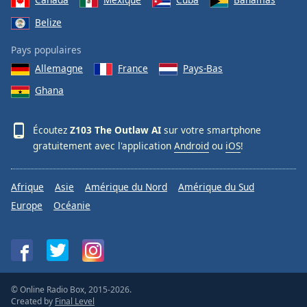
Belize
Pays populaires
Allemagne
France
Pays-Bas
Ghana
Écoutez
Z103 The Outlaw AI
sur votre smartphone
gratuitement avec l'application
Android
ou
iOS
!
Afrique
Asie
Amérique du Nord
Amérique du Sud
Europe
Océanie
© Online Radio Box, 2015-2026.
Created by
Final Level