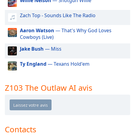
Willie Nelson
— Shotgun Willie
dialog
window.
Zach Top - Sounds Like The Radio
Escape
will
cancel
Aaron Watson
— That's Why God Loves
and
Cowboys (Live)
close
Jake Bush
— Miss
the
window.
Ty England
— Texans Hold'em
Text
Color
Z103 The Outlaw AI avis
Opacity
Text
Background
Color
Contacts