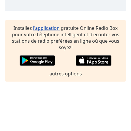
Family
Reset
Installez
l'application
gratuite Online Radio Box
Done
pour votre téléphone intelligent et d'écouter vos
Close
stations de radio préférées en ligne où que vous
Modal
Dialog
soyez!
End
of
dialog
window.
autres options