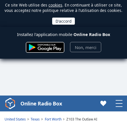
Ce site Web utilise des
cookies
. En continuant à utiliser ce site,
vous acceptez notre politique relative à l’utilisation des cookies.
Installez l'application mobile
Online Radio Box
Non, merci
Online Radio Box
Video
Player
is
United States
Texas
Fort Worth
Z103 The Outlaw AI
loading.