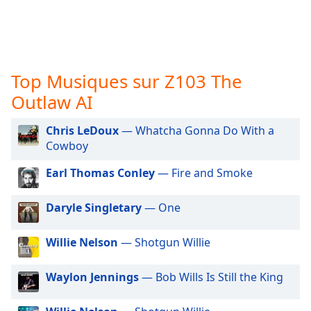
subtitles
settings
dialog
subtitles
off
,
Top Musiques sur Z103 The
selected
Outlaw AI
Audio
Track
Chris LeDoux
— Whatcha Gonna Do With a
Picture-
Cowboy
in-
Picture
Earl Thomas Conley
— Fire and Smoke
Fullscreen
This
Daryle Singletary
— One
is
a
modal
Willie Nelson
— Shotgun Willie
window.
Waylon Jennings
— Bob Wills Is Still the King
Beginning
of