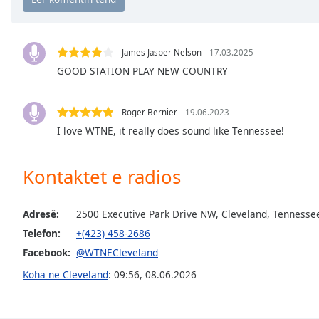
Chapters
Chapters
James Jasper Nelson
17.03.2025
Descriptions
GOOD STATION PLAY NEW COUNTRY
descriptions
off
,
Roger Bernier
19.06.2023
selected
I love WTNE, it really does sound like Tennessee!
Subtitles
Kontaktet e radios
subtitles
settings
,
opens
Adresë:
2500 Executive Park Drive NW, Cleveland, Tennesse
subtitles
Telefon:
+(423) 458-2686
settings
dialog
Facebook:
@WTNECleveland
subtitles
Koha në Cleveland
:
09:56
,
08.06.2026
off
,
selected