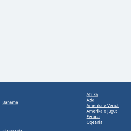
Afrika
Azia
Bahama
Amerika e Veriut
Amerika e Jugut
Evropa
Oqeania