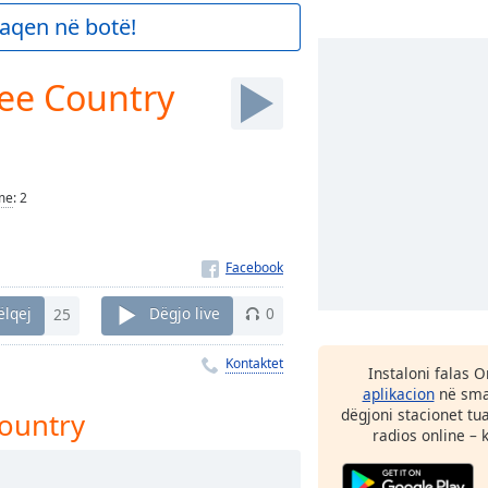
aqen në botë!
ee Country
me
:
2
ëlqej
25
Dëgjo live
0
Kontaktet
Instaloni falas 
aplikacion
në smar
dëgjoni stacionet tu
ountry
radios online – 