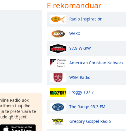
E rekomanduar
Radio Inspiración
WAXX
97.9 WKKW
American Christian Network
WSM Radio
Froggy 107.7
Online Radio Box
tfonin tuaj dhe
The Range 95.3 FM
aja të preferuara të
kudo që të jeni!
Gregory Gospel Radio