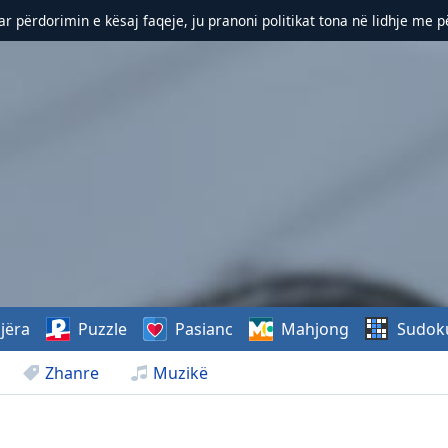
r përdorimin e kësaj faqeje, ju pranoni politikat tona në lidhje me 
jëra
Puzzle
Pasianc
Mahjong
Sudok
Zhanre
Muzikë