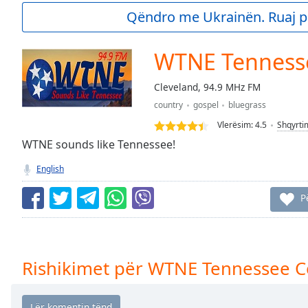
Current
Qëndro me Ukrainën. Ruaj p
Time
0:00
/
Duration
-:-
WTNE Tenness
Loaded
:
0.00%
Cleveland, 94.9 MHz FM
0:00
country
gospel
bluegrass
Stream
Type
LIVE
Vlerësim:
4.5
Shqyrti
Seek to
WTNE sounds like Tennessee!
live,
currently
English
behind
live
LIVE
Remaining
P
Time
-
-:-
1x
Rishikimet për WTNE Tennessee C
Playback
Rate