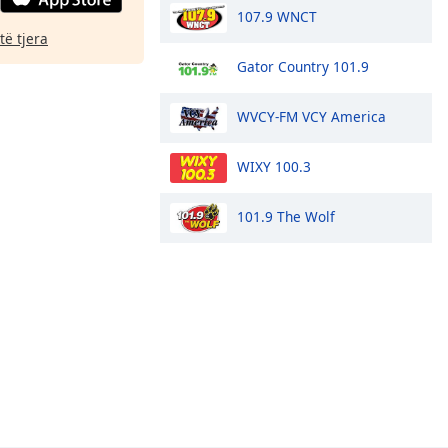
107.9 WNCT
të tjera
Gator Country 101.9
WVCY-FM VCY America
WIXY 100.3
101.9 The Wolf