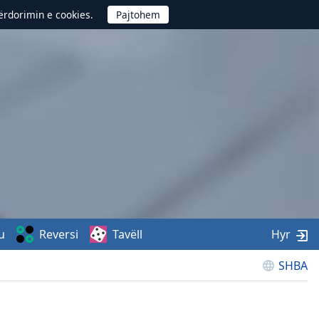
përdorimin e cookies.
u
Reversi
Tavëll
Hyr
SHBA