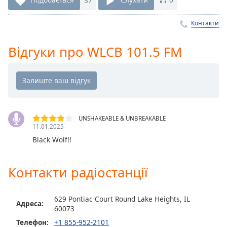
Remaining
Time
-
-:-
Контакти
1x
Відгуки про WLCB 101.5 FM
Playback
Rate
Chapters
Chapters
UNSHAKEABLE & UNBREAKABLE
Descriptions
11.01.2025
Black Wolf!!
descriptions
off
,
selected
Контакти радіостанції
Subtitles
629 Pontiac Court Round Lake Heights, IL
subtitles
Адреса:
60073
settings
,
Телефон:
+1 855-952-2101
opens