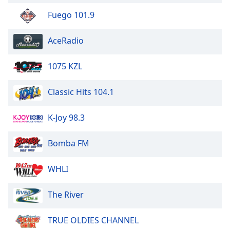
Fuego 101.9
Opacity
AceRadio
Caption
Area
1075 KZL
Background
Color
Classic Hits 104.1
Opacity
K-Joy 98.3
Bomba FM
Font
Size
WHLI
Text
The River
Edge
Style
TRUE OLDIES CHANNEL