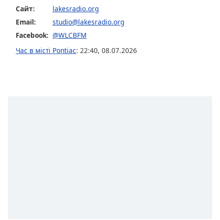
Сайт:
lakesradio.org
subtitles
settings
Email:
studio@lakesradio.org
dialog
Facebook:
@WLCBFM
subtitles
Час в місті Pontiac
:
22:40
,
08.07.2026
off
,
selected
Audio
Track
Picture-
in-
Picture
Fullscreen
This
is
a
modal
window.
Beginning