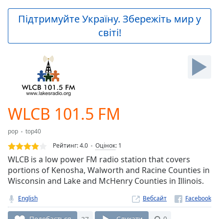
loading.
Play
Підтримуйте Україну. Збережіть мир у
Video
світі!
Play
Skip
Backward
Skip
Forward
Mute
Current
Time
0:00
WLCB 101.5 FM
/
Duration
-:-
pop
top40
Loaded
:
0.00%
Рейтинг:
4.0
Оцінок
:
1
Stream
WLCB is a low power FM radio station that covers
Type
LIVE
portions of Kenosha, Walworth and Racine Counties in
Seek to
Wisconsin and Lake and McHenry Counties in Illinois.
live,
currently
English
Вебсайт
behind
live
LIVE
Подобається
37
Слухати
0