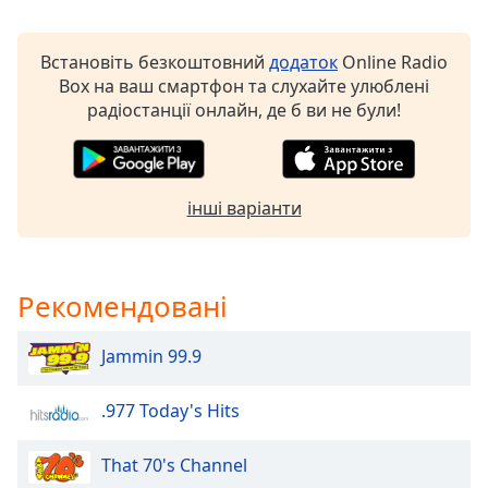
of
dialog
window.
Встановіть безкоштовний
додаток
Online Radio
Escape
Box на ваш смартфон та слухайте улюблені
will
радіостанції онлайн, де б ви не були!
cancel
and
close
the
інші варіанти
window.
Text
Color
Рекомендовані
Jammin 99.9
Opacity
.977 Today's Hits
Text
Background
That 70's Channel
Color