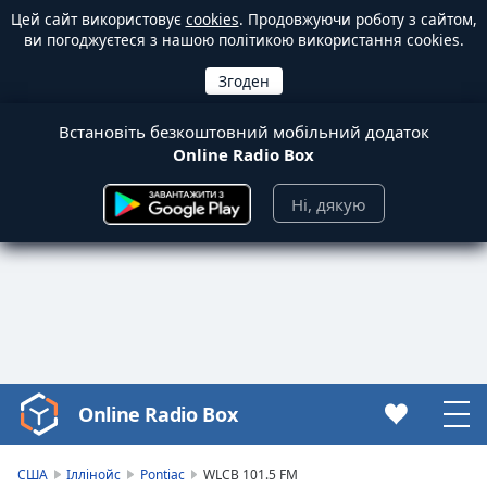
Цей сайт використовує
cookies
. Продовжуючи роботу з сайтом,
ви погоджуєтеся з нашою політикою використання cookies.
Встановіть безкоштовний мобільний додаток
Online Radio Box
Ні, дякую
Online Radio Box
Video
Player
is
США
Іллінойс
Pontiac
WLCB 101.5 FM