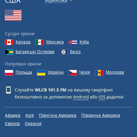
США
Українська
Сусідні країни
Канада
Мексика
Куба
Багамські Острови
Беліз
Популярні країни
Польща
Україна
Чехія
Молдова
Слухайте
WLCB 101.5 FM
на вашому смартфоні
безкоштовно за допомогою
Android
або
iOS
додатка!
Африка
Азія
Північна Америка
Південна Америка
Європа
Океанія