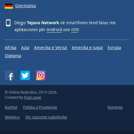
Gjermania
Dëgjo
Tejano Network
në smartfonin tënd falas me
aplikacionin për
Android
ose
iOS
!
Afrika
Azia
Amerika e Veriut
Amerika e Jugut
Evropa
Oqeania
© Online Radio Box, 2015-2026.
Created by
Final Level
Kushtet
Politika e Privatësisë
Komente
Widget-e
Për stacionet radiofonike