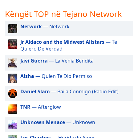
subtitles
settings
Këngët TOP në Tejano Network
dialog
subtitles
Network
— Network
off
,
selected
Jr Aldaco and the Midwest Allstars
— Te
Audio
Quiero De Verdad
Track
Javi Guerra
— La Venia Bendita
Picture-
in-
Picture
Aisha
— Quien Te Dio Permiso
Fullscreen
This
Daniel Slam
— Baila Conmigo (Radio Edit)
is
a
TNR
— Afterglow
modal
window.
Unknown Menace
— Unknown
Beginning
of
Los Chachos
— Herida de Amor