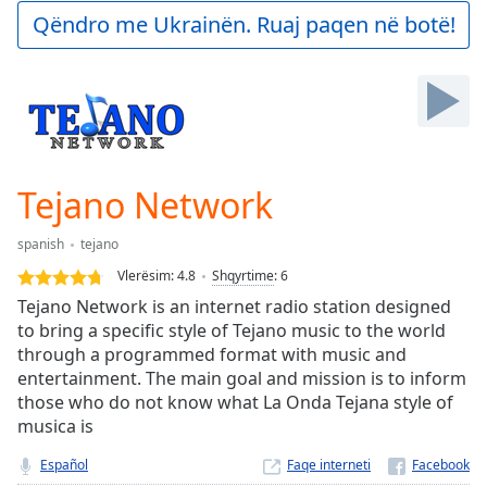
Play
Qëndro me Ukrainën. Ruaj paqen në botë!
Video
Play
Skip
Backward
Skip
Forward
Mute
Current
Tejano Network
Time
0:00
/
spanish
tejano
Duration
-:-
Vlerësim:
4.8
Shqyrtime
:
6
Loaded
:
Tejano Network is an internet radio station designed
0.00%
to bring a specific style of Tejano music to the world
Stream
through a programmed format with music and
Type
LIVE
entertainment. The main goal and mission is to inform
Seek to
live,
those who do not know what La Onda Tejana style of
currently
musica is
behind
live
LIVE
Español
Faqe interneti
Remaining