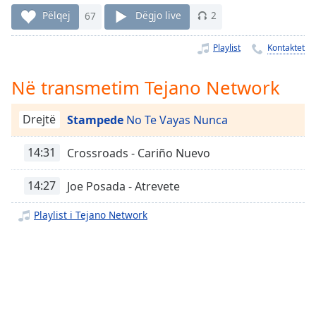
Time
-
Pëlqej
67
Dëgjo live
2
-:-
Playlist
Kontaktet
1x
Playback
Rate
Në transmetim Tejano Network
Chapters
Drejtë
Stampede
No Te Vayas Nunca
Chapters
14:31
Crossroads - Cariño Nuevo
Descriptions
14:27
Joe Posada - Atrevete
descriptions
off
,
Playlist i Tejano Network
selected
Subtitles
subtitles
settings
,
opens