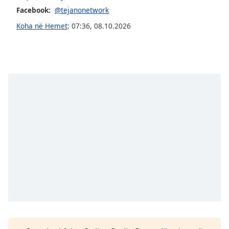
Facebook:
@tejanonetwork
Family
Koha në Hemet
:
07:36
,
08.10.2026
Reset
Done
Close
Modal
Dialog
End
of
dialog
window.