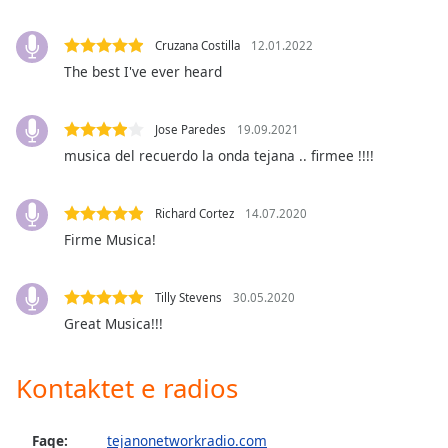
Opacity
Cruzana Costilla
12.01.2022
The best I've ever heard
Caption
Area
Background
Jose Paredes
19.09.2021
Color
musica del recuerdo la onda tejana .. firmee !!!!
Opacity
Richard Cortez
14.07.2020
Firme Musica!
Font
Size
Tilly Stevens
30.05.2020
Great Musica!!!
Text
Edge
Kontaktet e radios
Style
Faqe:
tejanonetworkradio.com
Font