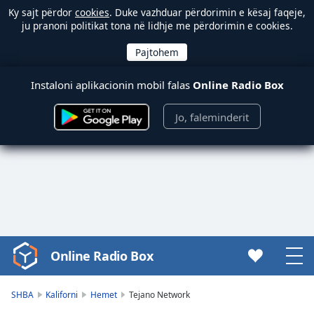
Ky sajt përdor
cookies
. Duke vazhduar përdorimin e kësaj faqeje,
ju pranoni politikat tona në lidhje me përdorimin e cookies.
Instaloni aplikacionin mobil falas
Online Radio Box
Jo, faleminderit
Online Radio Box
Video
Player
is
SHBA
Kaliforni
Hemet
Tejano Network
loading.