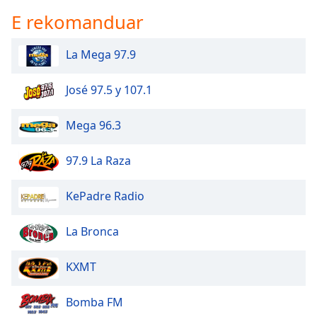
E rekomanduar
La Mega 97.9
José 97.5 y 107.1
Mega 96.3
97.9 La Raza
KePadre Radio
La Bronca
KXMT
Bomba FM