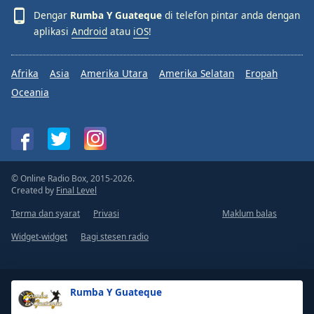
Dengar
Rumba Y Guateque
di telefon pintar anda dengan
aplikasi
Android
atau
iOS
!
Afrika
Asia
Amerika Utara
Amerika Selatan
Eropah
Oceania
© Online Radio Box, 2015-2026.
Created by
Final Level
Terma dan syarat
Privasi
Maklum balas
Widget-widget
Bagi stesen radio
Rumba Y Guateque