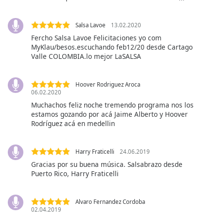
Font
Family
Salsa Lavoe
13.02.2020
Fercho Salsa Lavoe Felicitaciones yo com
MyKlau/besos.escuchando feb12/20 desde Cartago
Reset
Valle COLOMBIA.lo mejor LaSALSA
Done
Close
Modal
Hoover Rodriguez Aroca
Dialog
06.02.2020
End
Muchachos feliz noche tremendo programa nos los
of
estamos gozando por acá Jaime Alberto y Hoover
dialog
Rodríguez acá en medellin
window.
Harry Fraticelli
24.06.2019
Gracias por su buena música. Salsabrazo desde
Puerto Rico, Harry Fraticelli
Alvaro Fernandez Cordoba
02.04.2019