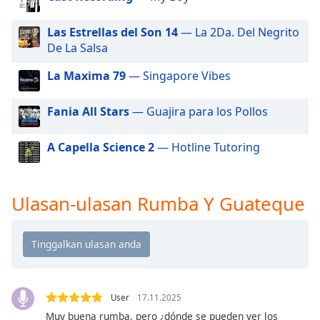
of
dialog
Las Estrellas del Son 14
— La 2Da. Del Negrito
window.
De La Salsa
Escape
will
La Maxima 79
— Singapore Vibes
cancel
and
Fania All Stars
— Guajira para los Pollos
close
the
A Capella Science 2
— Hotline Tutoring
window.
Text
Color
Ulasan-ulasan Rumba Y Guateque
Opacity
Text
Background
User
17.11.2025
Color
Muy buena rumba, pero ¿dónde se pueden ver los