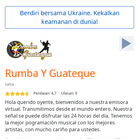
loading.
Play
Berdiri bersama Ukraine. Kekalkan
Video
keamanan di dunia!
Play
Skip
Backward
Skip
Forward
Mute
Current
Time
0:00
Rumba Y Guateque
/
Duration
-:-
salsa
Loaded
:
0.00%
Penilaian:
4.7
Ulasan
:
9
Stream
Hola querido oyente, bienvenidos a nuestra emisora
Type
LIVE
virtual. Transmitimos desde el mundo entero. Nuestra
Seek to
señal se puede disfrutar las 24 horas del día. Tenemos
live,
la mejor pogramación musical con los mejores
currently
artistas, con mucho cariño para ustedes.
behind
live
LIVE