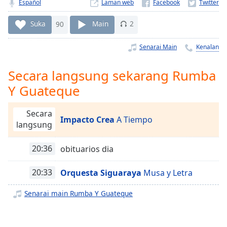
Remaining
Español
Laman web
Time
-
-:-
Suka
90
Main
2
1x
Senarai Main
Kenalan
Playback
Rate
Secara langsung sekarang Rumba
Y Guateque
Chapters
Chapters
Secara
Impacto Crea
A Tiempo
langsung
Descriptions
descriptions
20:36
obituarios dia
off
,
selected
20:33
Orquesta Siguaraya
Musa y Letra
Subtitles
Senarai main Rumba Y Guateque
subtitles
settings
,