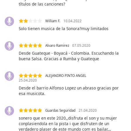
títulos de las canciones?
Opacity
William F.
10.04.2022
Solo tienen musica de la Sonora?muy limitados
Caption
Area
Background
Alvaro Ramirez
07.05.2020
Color
Desde Guateque - Boyacá - Colombia. Escuchando la
buena Salsa. Gracias a Rumba y Guateque
Opacity
ALEJANDRO PINTO ANGEL
25.04.2020
Font
Desde el barrio Alfonso Lopez un abraso gracias por
Size
esa musicota.
Text
Guardas Seguridad
21.04.2020
Edge
sonero que en este 2020,,disfruta el son y su mujer
Style
conplasiendola en la pista i que disfruten de un
verdadero plaser de este mundo com es bailar,,,