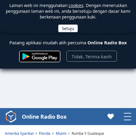
Laman web ini menggunakan
cookies
. Dengan meneruskan
penggunaan laman web ini, anda bersetuju dengan dasar kami
berkenaan penggunaan kuki.
Pasang aplikasi mudah alih percuma
Online Radio Box
Tidak, Terima kasih
Online Radio Box
Video
Player
is
Amerika Syarikat
Florida
Miami
Rumba Y Guateque