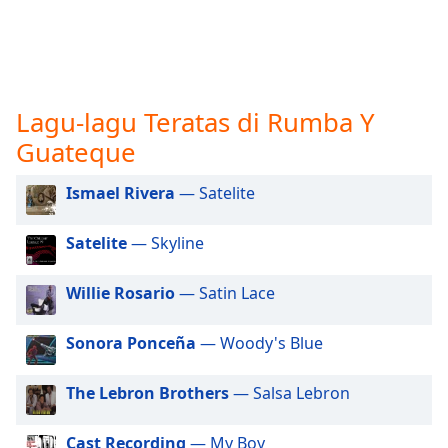
opens
subtitles
settings
dialog
subtitles
off
,
Lagu-lagu Teratas di Rumba Y
selected
Guateque
Audio
Track
Ismael Rivera
— Satelite
Picture-
Satelite
— Skyline
in-
Picture
Fullscreen
Willie Rosario
— Satin Lace
This
is
Sonora Ponceña
— Woody's Blue
a
modal
window.
The Lebron Brothers
— Salsa Lebron
Beginning
Cast Recording
— My Boy