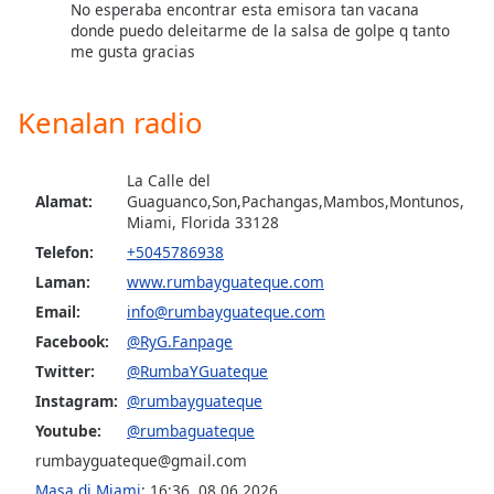
No esperaba encontrar esta emisora tan vacana
donde puedo deleitarme de la salsa de golpe q tanto
me gusta gracias
Kenalan radio
La Calle del
Alamat:
Guaguanco,Son,Pachangas,Mambos,Montunos,
Miami, Florida 33128
Telefon:
+5045786938
Laman:
www.rumbayguateque.com
Email:
info@rumbayguateque.com
Facebook:
@RyG.Fanpage
Twitter:
@RumbaYGuateque
Instagram:
@rumbayguateque
Youtube:
@rumbaguateque
rumbayguateque@gmail.com
Masa di Miami
:
16:36
,
08.06.2026